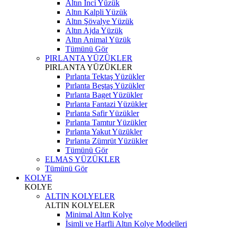
Altın İnci Yüzük
Altın Kalpli Yüzük
Altın Şövalye Yüzük
Altın Ajda Yüzük
Altın Animal Yüzük
Tümünü Gör
PIRLANTA YÜZÜKLER
PIRLANTA YÜZÜKLER
Pırlanta Tektaş Yüzükler
Pırlanta Beştaş Yüzükler
Pırlanta Baget Yüzükler
Pırlanta Fantazi Yüzükler
Pırlanta Safir Yüzükler
Pırlanta Tamtur Yüzükler
Pırlanta Yakut Yüzükler
Pırlanta Zümrüt Yüzükler
Tümünü Gör
ELMAS YÜZÜKLER
Tümünü Gör
KOLYE
KOLYE
ALTIN KOLYELER
ALTIN KOLYELER
Minimal Altın Kolye
İsimli ve Harfli Altın Kolye Modelleri