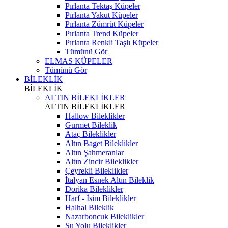
Pırlanta Tektaş Küpeler
Pırlanta Yakut Küpeler
Pırlanta Zümrüt Küpeler
Pırlanta Trend Küpeler
Pırlanta Renkli Taşlı Küpeler
Tümünü Gör
ELMAS KÜPELER
Tümünü Gör
BİLEKLİK
BİLEKLİK
ALTIN BİLEKLİKLER
ALTIN BİLEKLİKLER
Hallow Bileklikler
Gurmet Bileklik
Ataç Bileklikler
Altın Baget Bileklikler
Altın Şahmeranlar
Altın Zincir Bileklikler
Çeyrekli Bileklikler
İtalyan Esnek Altın Bileklik
Dorika Bileklikler
Harf - İsim Bileklikler
Halhal Bileklik
Nazarboncuk Bileklikler
Su Yolu Bileklikler