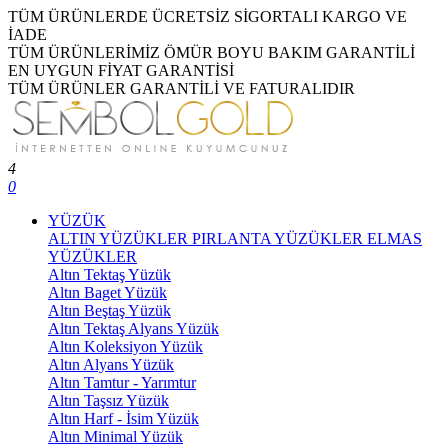
TÜM ÜRÜNLERDE ÜCRETSİZ SİGORTALI KARGO VE
İADE
TÜM ÜRÜNLERİMİZ ÖMÜR BOYU BAKIM GARANTİLİ
EN UYGUN FİYAT GARANTİSİ
TÜM ÜRÜNLER GARANTİLİ VE FATURALIDIR
4
0
YÜZÜK
ALTIN YÜZÜKLER
PIRLANTA YÜZÜKLER
ELMAS
YÜZÜKLER
Altın Tektaş Yüzük
Altın Baget Yüzük
Altın Beştaş Yüzük
Altın Tektaş Alyans Yüzük
Altın Koleksiyon Yüzük
Altın Alyans Yüzük
Altın Tamtur - Yarımtur
Altın Taşsız Yüzük
Altın Harf - İsim Yüzük
Altın Minimal Yüzük