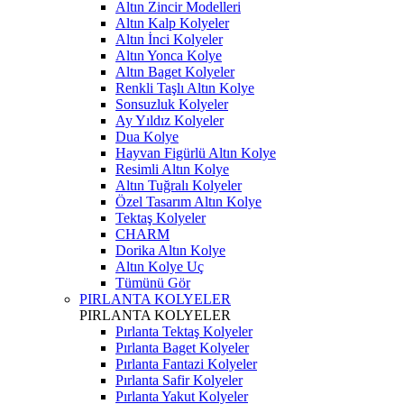
Altın Zincir Modelleri
Altın Kalp Kolyeler
Altın İnci Kolyeler
Altın Yonca Kolye
Altın Baget Kolyeler
Renkli Taşlı Altın Kolye
Sonsuzluk Kolyeler
Ay Yıldız Kolyeler
Dua Kolye
Hayvan Figürlü Altın Kolye
Resimli Altın Kolye
Altın Tuğralı Kolyeler
Özel Tasarım Altın Kolye
Tektaş Kolyeler
CHARM
Dorika Altın Kolye
Altın Kolye Uç
Tümünü Gör
PIRLANTA KOLYELER
PIRLANTA KOLYELER
Pırlanta Tektaş Kolyeler
Pırlanta Baget Kolyeler
Pırlanta Fantazi Kolyeler
Pırlanta Safir Kolyeler
Pırlanta Yakut Kolyeler