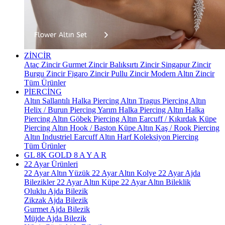
ZİNCİR
Ataç Zincir
Gurmet Zincir
Balıksırtı Zincir
Singapur Zincir
Burgu Zincir
Figaro Zincir
Pullu Zincir
Modern Altın Zincir
Tüm Ürünler
PİERCİNG
Altın Sallantılı Halka Piercing
Altın Tragus Piercing
Altın
Helix / Burun Piercing
Yarım Halka Piercing
Altın Halka
Piercing
Altın Göbek Piercing
Altın Earcuff / Kıkırdak Küpe
Piercing
Altın Hook / Baston Küpe
Altın Kaş / Rook Piercing
Altın Industriel Earcuff
Altın Harf Koleksiyon Piercing
Tüm Ürünler
GL 8K GOLD
8 A Y A R
22 Ayar Ürünleri
22 Ayar Altın Yüzük
22 Ayar Altın Kolye
22 Ayar Ajda
Bilezikler
22 Ayar Altın Küpe
22 Ayar Altın Bileklik
Oluklu Ajda Bilezik
Zikzak Ajda Bilezik
Gurmet Ajda Bilezik
Müjde Ajda Bilezik