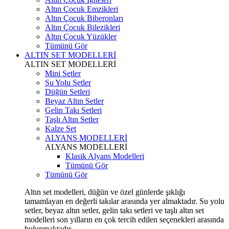
Altın Çocuk Emzikleri
Altın Çocuk Biberonları
Altın Çocuk Bilezikleri
Altın Çocuk Yüzükler
Tümünü Gör
ALTIN SET MODELLERİ
ALTIN SET MODELLERİ
Mini Setler
Su Yolu Setler
Düğün Setleri
Beyaz Altın Setler
Gelin Takı Setleri
Taşlı Altın Setler
Kalze Set
ALYANS MODELLERİ
ALYANS MODELLERİ
Klasik Alyans Modelleri
Tümünü Gör
Tümünü Gör
Altın set modelleri, düğün ve özel günlerde şıklığı
tamamlayan en değerli takılar arasında yer almaktadır. Su yolu
setler, beyaz altın setler, gelin takı setleri ve taşlı altın set
modelleri son yılların en çok tercih edilen seçenekleri arasında
bulunmaktadır.