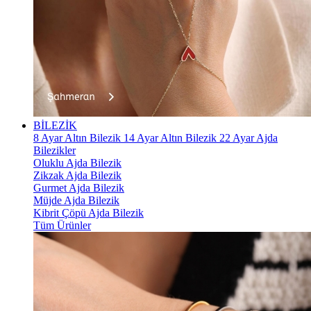
BİLEZİK
8 Ayar Altın Bilezik
14 Ayar Altın Bilezik
22 Ayar Ajda
Bilezikler
Oluklu Ajda Bilezik
Zikzak Ajda Bilezik
Gurmet Ajda Bilezik
Müjde Ajda Bilezik
Kibrit Çöpü Ajda Bilezik
Tüm Ürünler