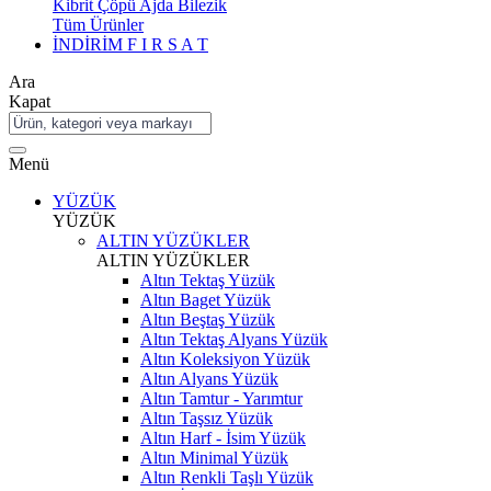
Kibrit Çöpü Ajda Bilezik
Tüm Ürünler
İNDİRİM
F I R S A T
Ara
Kapat
Menü
YÜZÜK
YÜZÜK
ALTIN YÜZÜKLER
ALTIN YÜZÜKLER
Altın Tektaş Yüzük
Altın Baget Yüzük
Altın Beştaş Yüzük
Altın Tektaş Alyans Yüzük
Altın Koleksiyon Yüzük
Altın Alyans Yüzük
Altın Tamtur - Yarımtur
Altın Taşsız Yüzük
Altın Harf - İsim Yüzük
Altın Minimal Yüzük
Altın Renkli Taşlı Yüzük