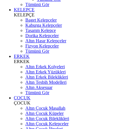
Tümünü Gör
KELEPÇE
KELEPÇE
Baget Kelepçeler
Kaburga Kelepçeler
Tasarım Kelepçe
Dorika Kelepçeler
Altın Hasır Kelepçeler
Fizyon Kelepçeler
Tümünü Gör
ERKEK
ERKEK
Altın Erkek Kolyeleri
Altın Erkek Yüzükleri
Altın Erkek Bileklikleri
Altın Tesbih Modelleri
Altın Aksesuar
Tümünü Gör
ÇOCUK
ÇOCUK
Altın Çocuk Maşallah
Altın Çocuk Küpeler
Altın Çocuk Bileklikleri
Altın Çocuk Kelepçeler
Altın Çocuk İğneleri