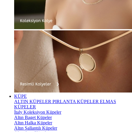
KÜPE
ALTIN KÜPELER
PIRLANTA KÜPELER
ELMAS
KÜPELER
İtaly Koleksiyon Küpeler
Altın Baget Küpeler
Altın Halka Küpeler
Altın Sallantılı Küpeler