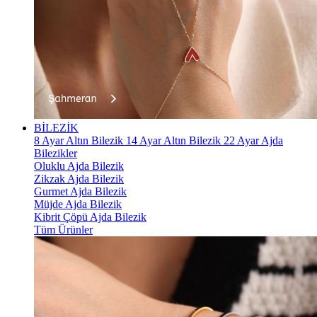
BİLEZİK
8 Ayar Altın Bilezik
14 Ayar Altın Bilezik
22 Ayar Ajda
Bilezikler
Oluklu Ajda Bilezik
Zikzak Ajda Bilezik
Gurmet Ajda Bilezik
Müjde Ajda Bilezik
Kibrit Çöpü Ajda Bilezik
Tüm Ürünler