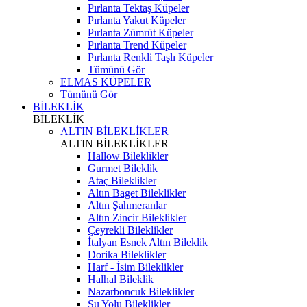
Pırlanta Tektaş Küpeler
Pırlanta Yakut Küpeler
Pırlanta Zümrüt Küpeler
Pırlanta Trend Küpeler
Pırlanta Renkli Taşlı Küpeler
Tümünü Gör
ELMAS KÜPELER
Tümünü Gör
BİLEKLİK
BİLEKLİK
ALTIN BİLEKLİKLER
ALTIN BİLEKLİKLER
Hallow Bileklikler
Gurmet Bileklik
Ataç Bileklikler
Altın Baget Bileklikler
Altın Şahmeranlar
Altın Zincir Bileklikler
Çeyrekli Bileklikler
İtalyan Esnek Altın Bileklik
Dorika Bileklikler
Harf - İsim Bileklikler
Halhal Bileklik
Nazarboncuk Bileklikler
Su Yolu Bileklikler