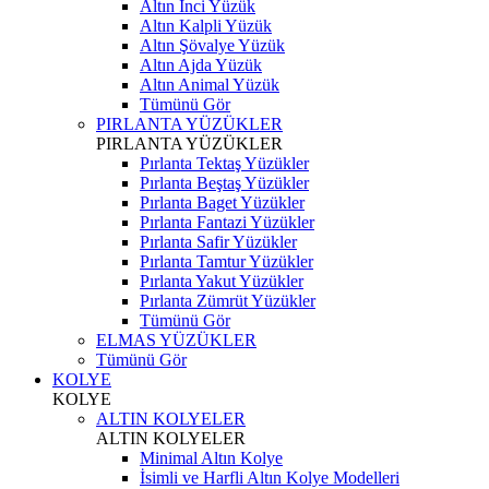
Altın İnci Yüzük
Altın Kalpli Yüzük
Altın Şövalye Yüzük
Altın Ajda Yüzük
Altın Animal Yüzük
Tümünü Gör
PIRLANTA YÜZÜKLER
PIRLANTA YÜZÜKLER
Pırlanta Tektaş Yüzükler
Pırlanta Beştaş Yüzükler
Pırlanta Baget Yüzükler
Pırlanta Fantazi Yüzükler
Pırlanta Safir Yüzükler
Pırlanta Tamtur Yüzükler
Pırlanta Yakut Yüzükler
Pırlanta Zümrüt Yüzükler
Tümünü Gör
ELMAS YÜZÜKLER
Tümünü Gör
KOLYE
KOLYE
ALTIN KOLYELER
ALTIN KOLYELER
Minimal Altın Kolye
İsimli ve Harfli Altın Kolye Modelleri