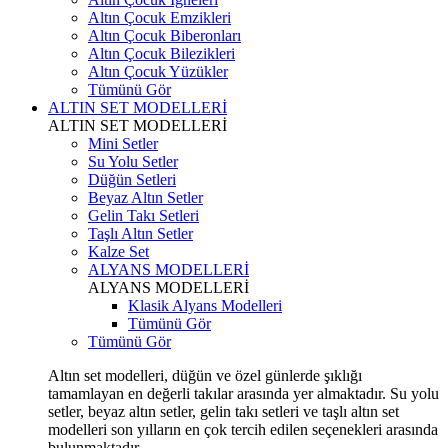
Altın Çocuk Emzikleri
Altın Çocuk Biberonları
Altın Çocuk Bilezikleri
Altın Çocuk Yüzükler
Tümünü Gör
ALTIN SET MODELLERİ
ALTIN SET MODELLERİ
Mini Setler
Su Yolu Setler
Düğün Setleri
Beyaz Altın Setler
Gelin Takı Setleri
Taşlı Altın Setler
Kalze Set
ALYANS MODELLERİ
ALYANS MODELLERİ
Klasik Alyans Modelleri
Tümünü Gör
Tümünü Gör
Altın set modelleri, düğün ve özel günlerde şıklığı
tamamlayan en değerli takılar arasında yer almaktadır. Su yolu
setler, beyaz altın setler, gelin takı setleri ve taşlı altın set
modelleri son yılların en çok tercih edilen seçenekleri arasında
bulunmaktadır.