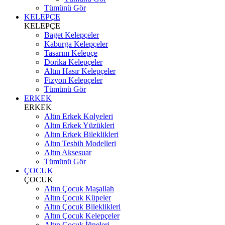
Tümünü Gör
KELEPÇE
KELEPÇE
Baget Kelepçeler
Kaburga Kelepçeler
Tasarım Kelepçe
Dorika Kelepçeler
Altın Hasır Kelepçeler
Fizyon Kelepçeler
Tümünü Gör
ERKEK
ERKEK
Altın Erkek Kolyeleri
Altın Erkek Yüzükleri
Altın Erkek Bileklikleri
Altın Tesbih Modelleri
Altın Aksesuar
Tümünü Gör
ÇOCUK
ÇOCUK
Altın Çocuk Maşallah
Altın Çocuk Küpeler
Altın Çocuk Bileklikleri
Altın Çocuk Kelepçeler
Altın Çocuk İğneleri