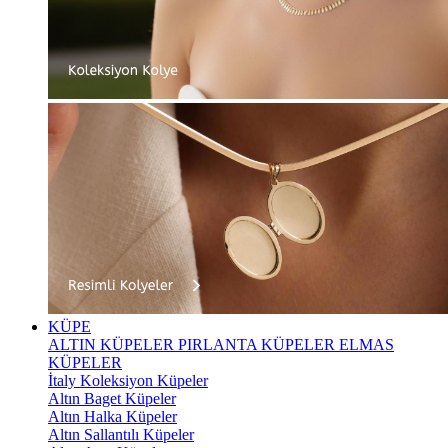
KÜPE
ALTIN KÜPELER
PIRLANTA KÜPELER
ELMAS
KÜPELER
İtaly Koleksiyon Küpeler
Altın Baget Küpeler
Altın Halka Küpeler
Altın Sallantılı Küpeler