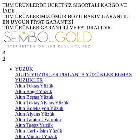
TÜM ÜRÜNLERDE ÜCRETSİZ SİGORTALI KARGO VE
İADE
TÜM ÜRÜNLERİMİZ ÖMÜR BOYU BAKIM GARANTİLİ
EN UYGUN FİYAT GARANTİSİ
TÜM ÜRÜNLER GARANTİLİ VE FATURALIDIR
4
0
YÜZÜK
ALTIN YÜZÜKLER
PIRLANTA YÜZÜKLER
ELMAS
YÜZÜKLER
Altın Tektaş Yüzük
Altın Baget Yüzük
Altın Beştaş Yüzük
Altın Tektaş Alyans Yüzük
Altın Koleksiyon Yüzük
Altın Alyans Yüzük
Altın Tamtur - Yarımtur
Altın Taşsız Yüzük
Altın Harf - İsim Yüzük
Altın Minimal Yüzük