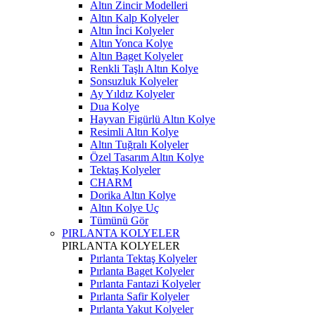
Altın Zincir Modelleri
Altın Kalp Kolyeler
Altın İnci Kolyeler
Altın Yonca Kolye
Altın Baget Kolyeler
Renkli Taşlı Altın Kolye
Sonsuzluk Kolyeler
Ay Yıldız Kolyeler
Dua Kolye
Hayvan Figürlü Altın Kolye
Resimli Altın Kolye
Altın Tuğralı Kolyeler
Özel Tasarım Altın Kolye
Tektaş Kolyeler
CHARM
Dorika Altın Kolye
Altın Kolye Uç
Tümünü Gör
PIRLANTA KOLYELER
PIRLANTA KOLYELER
Pırlanta Tektaş Kolyeler
Pırlanta Baget Kolyeler
Pırlanta Fantazi Kolyeler
Pırlanta Safir Kolyeler
Pırlanta Yakut Kolyeler