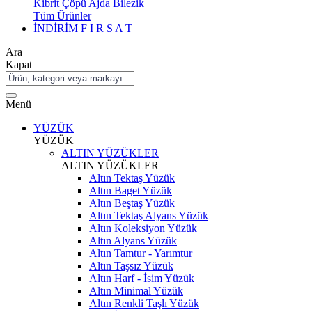
Kibrit Çöpü Ajda Bilezik
Tüm Ürünler
İNDİRİM
F I R S A T
Ara
Kapat
Menü
YÜZÜK
YÜZÜK
ALTIN YÜZÜKLER
ALTIN YÜZÜKLER
Altın Tektaş Yüzük
Altın Baget Yüzük
Altın Beştaş Yüzük
Altın Tektaş Alyans Yüzük
Altın Koleksiyon Yüzük
Altın Alyans Yüzük
Altın Tamtur - Yarımtur
Altın Taşsız Yüzük
Altın Harf - İsim Yüzük
Altın Minimal Yüzük
Altın Renkli Taşlı Yüzük