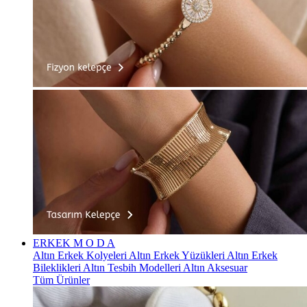
ERKEK
M O D A
Altın Erkek Kolyeleri
Altın Erkek Yüzükleri
Altın Erkek
Bileklikleri
Altın Tesbih Modelleri
Altın Aksesuar
Tüm Ürünler