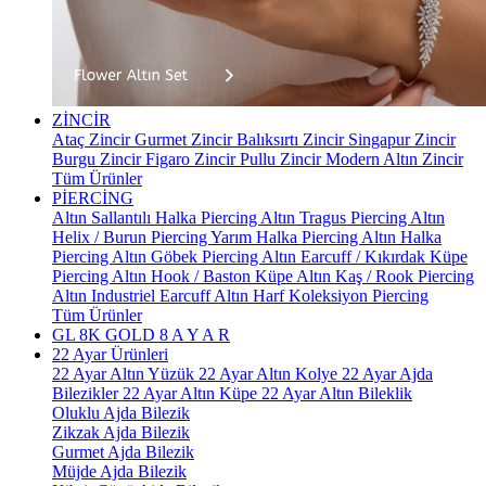
ZİNCİR
Ataç Zincir
Gurmet Zincir
Balıksırtı Zincir
Singapur Zincir
Burgu Zincir
Figaro Zincir
Pullu Zincir
Modern Altın Zincir
Tüm Ürünler
PİERCİNG
Altın Sallantılı Halka Piercing
Altın Tragus Piercing
Altın
Helix / Burun Piercing
Yarım Halka Piercing
Altın Halka
Piercing
Altın Göbek Piercing
Altın Earcuff / Kıkırdak Küpe
Piercing
Altın Hook / Baston Küpe
Altın Kaş / Rook Piercing
Altın Industriel Earcuff
Altın Harf Koleksiyon Piercing
Tüm Ürünler
GL 8K GOLD
8 A Y A R
22 Ayar Ürünleri
22 Ayar Altın Yüzük
22 Ayar Altın Kolye
22 Ayar Ajda
Bilezikler
22 Ayar Altın Küpe
22 Ayar Altın Bileklik
Oluklu Ajda Bilezik
Zikzak Ajda Bilezik
Gurmet Ajda Bilezik
Müjde Ajda Bilezik