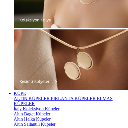
KÜPE
ALTIN KÜPELER
PIRLANTA KÜPELER
ELMAS
KÜPELER
İtaly Koleksiyon Küpeler
Altın Baget Küpeler
Altın Halka Küpeler
Altın Sallantılı Küpeler