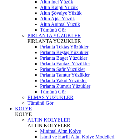
Altın İnci Yüzük
Altın Kalpli Yüzük
Altın Şövalye Yüzük
Altın Ajda Yüzük
Altın Animal Yüzük
Tümünü Gör
PIRLANTA YÜZÜKLER
PIRLANTA YÜZÜKLER
Pırlanta Tektaş Yüzükler
Pırlanta Beştaş Yüzükler
Pırlanta Baget Yüzükler
Pırlanta Fantazi Yüzükler
Pırlanta Safir Yüzükler
Pırlanta Tamtur Yüzükler
Pırlanta Yakut Yüzükler
Pırlanta Zümrüt Yüzükler
Tümünü Gör
ELMAS YÜZÜKLER
Tümünü Gör
KOLYE
KOLYE
ALTIN KOLYELER
ALTIN KOLYELER
Minimal Altın Kolye
İsimli ve Harfli Altın Kolye Modelleri