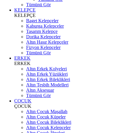
Tümünü Gör
KELEPÇE
KELEPÇE
Baget Kelepçeler
Kaburga Kelepçeler
Tasarım Kelepçe
Dorika Kelepçeler
Altın Hasır Kelepçeler
Fizyon Kelepçeler
Tümünü Gör
ERKEK
ERKEK
Altın Erkek Kolyeleri
Altın Erkek Yüzükleri
Altın Erkek Bileklikleri
Altın Tesbih Modelleri
Altın Aksesuar
Tümünü Gör
ÇOCUK
ÇOCUK
Altın Çocuk Maşallah
Altın Çocuk Küpeler
Altın Çocuk Bileklikleri
Altın Çocuk Kelepçeler
Altın Çocuk İğneleri