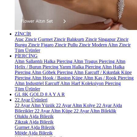
ZİNCİR
Ataç Zincir
Gurmet Zincir
Balıksırtı Zincir
Singapur Zincir
Burgu Zincir
Figaro Zincir
Pullu Zincir
Modern Altın Zincir
Tüm Ürünler
PİERCİNG
Altın Sallantılı Halka Piercing
Altın Tragus Piercing
Altın
Helix / Burun Piercing
Yarım Halka Piercing
Altın Halka
Piercing
Altın Göbek Piercing
Altın Earcuff / Kıkırdak Küpe
Piercing
Altın Hook / Baston Küpe
Altın Kaş / Rook Piercing
Altın Industriel Earcuff
Altın Harf Koleksiyon Piercing
Tüm Ürünler
GL 8K GOLD
8 A Y A R
22 Ayar Ürünleri
22 Ayar Altın Yüzük
22 Ayar Altın Kolye
22 Ayar Ajda
Bilezikler
22 Ayar Altın Küpe
22 Ayar Altın Bileklik
Oluklu Ajda Bilezik
Zikzak Ajda Bilezik
Gurmet Ajda Bilezik
Müjde Ajda Bilezik