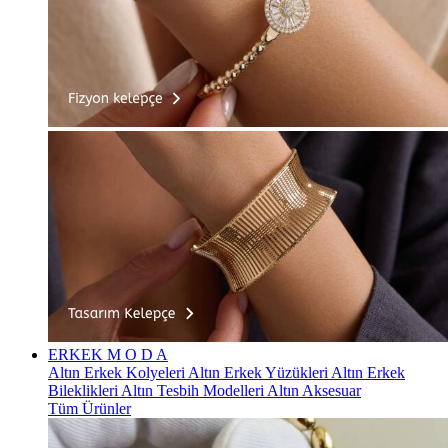
ERKEK
M O D A
Altın Erkek Kolyeleri
Altın Erkek Yüzükleri
Altın Erkek
Bileklikleri
Altın Tesbih Modelleri
Altın Aksesuar
Tüm Ürünler