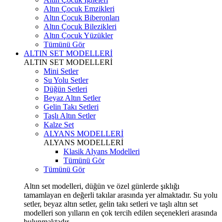
Altın Çocuk Emzikleri
Altın Çocuk Biberonları
Altın Çocuk Bilezikleri
Altın Çocuk Yüzükler
Tümünü Gör
ALTIN SET MODELLERİ
ALTIN SET MODELLERİ
Mini Setler
Su Yolu Setler
Düğün Setleri
Beyaz Altın Setler
Gelin Takı Setleri
Taşlı Altın Setler
Kalze Set
ALYANS MODELLERİ
ALYANS MODELLERİ
Klasik Alyans Modelleri
Tümünü Gör
Tümünü Gör
Altın set modelleri, düğün ve özel günlerde şıklığı
tamamlayan en değerli takılar arasında yer almaktadır. Su yolu
setler, beyaz altın setler, gelin takı setleri ve taşlı altın set
modelleri son yılların en çok tercih edilen seçenekleri arasında
bulunmaktadır.