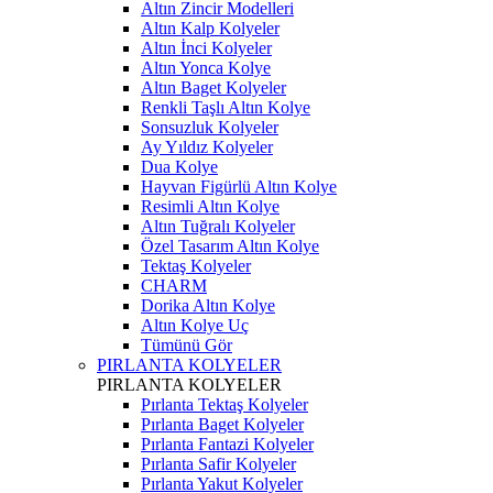
Altın Zincir Modelleri
Altın Kalp Kolyeler
Altın İnci Kolyeler
Altın Yonca Kolye
Altın Baget Kolyeler
Renkli Taşlı Altın Kolye
Sonsuzluk Kolyeler
Ay Yıldız Kolyeler
Dua Kolye
Hayvan Figürlü Altın Kolye
Resimli Altın Kolye
Altın Tuğralı Kolyeler
Özel Tasarım Altın Kolye
Tektaş Kolyeler
CHARM
Dorika Altın Kolye
Altın Kolye Uç
Tümünü Gör
PIRLANTA KOLYELER
PIRLANTA KOLYELER
Pırlanta Tektaş Kolyeler
Pırlanta Baget Kolyeler
Pırlanta Fantazi Kolyeler
Pırlanta Safir Kolyeler
Pırlanta Yakut Kolyeler