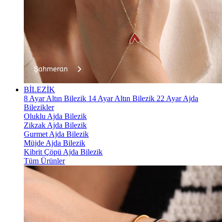
BİLEZİK
8 Ayar Altın Bilezik
14 Ayar Altın Bilezik
22 Ayar Ajda
Bilezikler
Oluklu Ajda Bilezik
Zikzak Ajda Bilezik
Gurmet Ajda Bilezik
Müjde Ajda Bilezik
Kibrit Çöpü Ajda Bilezik
Tüm Ürünler