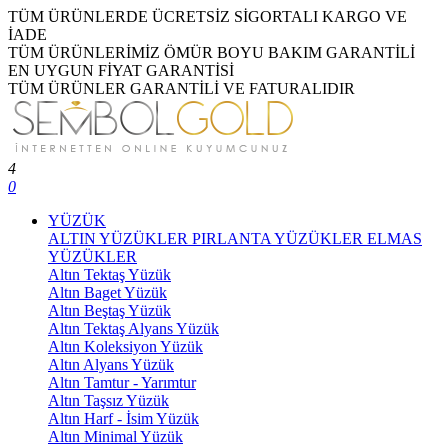
TÜM ÜRÜNLERDE ÜCRETSİZ SİGORTALI KARGO VE
İADE
TÜM ÜRÜNLERİMİZ ÖMÜR BOYU BAKIM GARANTİLİ
EN UYGUN FİYAT GARANTİSİ
TÜM ÜRÜNLER GARANTİLİ VE FATURALIDIR
4
0
YÜZÜK
ALTIN YÜZÜKLER
PIRLANTA YÜZÜKLER
ELMAS
YÜZÜKLER
Altın Tektaş Yüzük
Altın Baget Yüzük
Altın Beştaş Yüzük
Altın Tektaş Alyans Yüzük
Altın Koleksiyon Yüzük
Altın Alyans Yüzük
Altın Tamtur - Yarımtur
Altın Taşsız Yüzük
Altın Harf - İsim Yüzük
Altın Minimal Yüzük