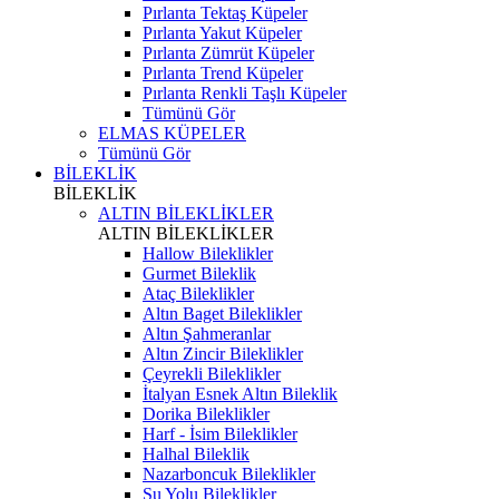
Pırlanta Tektaş Küpeler
Pırlanta Yakut Küpeler
Pırlanta Zümrüt Küpeler
Pırlanta Trend Küpeler
Pırlanta Renkli Taşlı Küpeler
Tümünü Gör
ELMAS KÜPELER
Tümünü Gör
BİLEKLİK
BİLEKLİK
ALTIN BİLEKLİKLER
ALTIN BİLEKLİKLER
Hallow Bileklikler
Gurmet Bileklik
Ataç Bileklikler
Altın Baget Bileklikler
Altın Şahmeranlar
Altın Zincir Bileklikler
Çeyrekli Bileklikler
İtalyan Esnek Altın Bileklik
Dorika Bileklikler
Harf - İsim Bileklikler
Halhal Bileklik
Nazarboncuk Bileklikler
Su Yolu Bileklikler