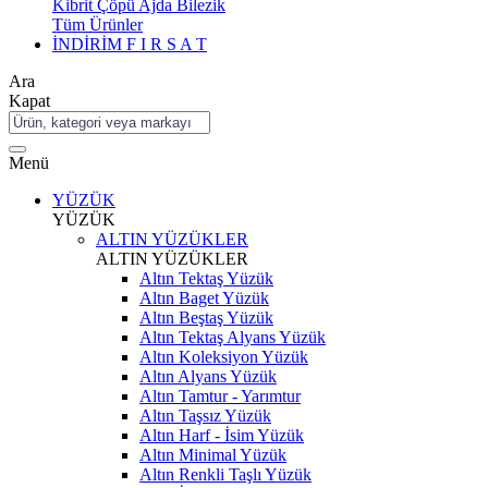
Kibrit Çöpü Ajda Bilezik
Tüm Ürünler
İNDİRİM
F I R S A T
Ara
Kapat
Menü
YÜZÜK
YÜZÜK
ALTIN YÜZÜKLER
ALTIN YÜZÜKLER
Altın Tektaş Yüzük
Altın Baget Yüzük
Altın Beştaş Yüzük
Altın Tektaş Alyans Yüzük
Altın Koleksiyon Yüzük
Altın Alyans Yüzük
Altın Tamtur - Yarımtur
Altın Taşsız Yüzük
Altın Harf - İsim Yüzük
Altın Minimal Yüzük
Altın Renkli Taşlı Yüzük