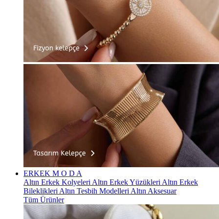
ERKEK
M O D A
Altın Erkek Kolyeleri
Altın Erkek Yüzükleri
Altın Erkek
Bileklikleri
Altın Tesbih Modelleri
Altın Aksesuar
Tüm Ürünler