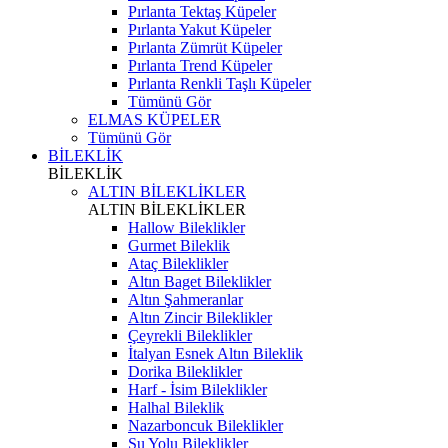
Pırlanta Tektaş Küpeler
Pırlanta Yakut Küpeler
Pırlanta Zümrüt Küpeler
Pırlanta Trend Küpeler
Pırlanta Renkli Taşlı Küpeler
Tümünü Gör
ELMAS KÜPELER
Tümünü Gör
BİLEKLİK
BİLEKLİK
ALTIN BİLEKLİKLER
ALTIN BİLEKLİKLER
Hallow Bileklikler
Gurmet Bileklik
Ataç Bileklikler
Altın Baget Bileklikler
Altın Şahmeranlar
Altın Zincir Bileklikler
Çeyrekli Bileklikler
İtalyan Esnek Altın Bileklik
Dorika Bileklikler
Harf - İsim Bileklikler
Halhal Bileklik
Nazarboncuk Bileklikler
Su Yolu Bileklikler