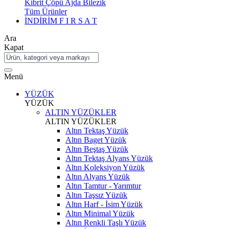
Kibrit Çöpü Ajda Bilezik
Tüm Ürünler
İNDİRİM
F I R S A T
Ara
Kapat
Menü
YÜZÜK
YÜZÜK
ALTIN YÜZÜKLER
ALTIN YÜZÜKLER
Altın Tektaş Yüzük
Altın Baget Yüzük
Altın Beştaş Yüzük
Altın Tektaş Alyans Yüzük
Altın Koleksiyon Yüzük
Altın Alyans Yüzük
Altın Tamtur - Yarımtur
Altın Taşsız Yüzük
Altın Harf - İsim Yüzük
Altın Minimal Yüzük
Altın Renkli Taşlı Yüzük