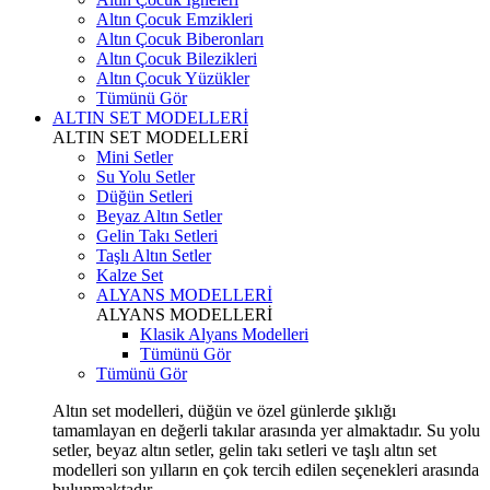
Altın Çocuk Emzikleri
Altın Çocuk Biberonları
Altın Çocuk Bilezikleri
Altın Çocuk Yüzükler
Tümünü Gör
ALTIN SET MODELLERİ
ALTIN SET MODELLERİ
Mini Setler
Su Yolu Setler
Düğün Setleri
Beyaz Altın Setler
Gelin Takı Setleri
Taşlı Altın Setler
Kalze Set
ALYANS MODELLERİ
ALYANS MODELLERİ
Klasik Alyans Modelleri
Tümünü Gör
Tümünü Gör
Altın set modelleri, düğün ve özel günlerde şıklığı
tamamlayan en değerli takılar arasında yer almaktadır. Su yolu
setler, beyaz altın setler, gelin takı setleri ve taşlı altın set
modelleri son yılların en çok tercih edilen seçenekleri arasında
bulunmaktadır.