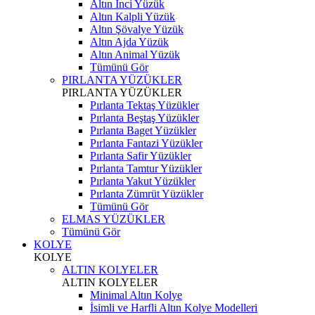
Altın İnci Yüzük
Altın Kalpli Yüzük
Altın Şövalye Yüzük
Altın Ajda Yüzük
Altın Animal Yüzük
Tümünü Gör
PIRLANTA YÜZÜKLER
PIRLANTA YÜZÜKLER
Pırlanta Tektaş Yüzükler
Pırlanta Beştaş Yüzükler
Pırlanta Baget Yüzükler
Pırlanta Fantazi Yüzükler
Pırlanta Safir Yüzükler
Pırlanta Tamtur Yüzükler
Pırlanta Yakut Yüzükler
Pırlanta Zümrüt Yüzükler
Tümünü Gör
ELMAS YÜZÜKLER
Tümünü Gör
KOLYE
KOLYE
ALTIN KOLYELER
ALTIN KOLYELER
Minimal Altın Kolye
İsimli ve Harfli Altın Kolye Modelleri