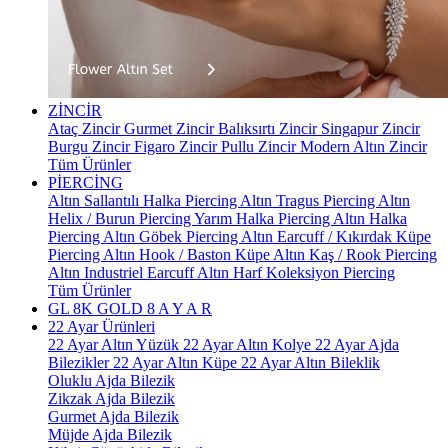
ZİNCİR
Ataç Zincir
Gurmet Zincir
Balıksırtı Zincir
Singapur Zincir
Burgu Zincir
Figaro Zincir
Pullu Zincir
Modern Altın Zincir
Tüm Ürünler
PİERCİNG
Altın Sallantılı Halka Piercing
Altın Tragus Piercing
Altın
Helix / Burun Piercing
Yarım Halka Piercing
Altın Halka
Piercing
Altın Göbek Piercing
Altın Earcuff / Kıkırdak Küpe
Piercing
Altın Hook / Baston Küpe
Altın Kaş / Rook Piercing
Altın Industriel Earcuff
Altın Harf Koleksiyon Piercing
Tüm Ürünler
GL 8K GOLD
8 A Y A R
22 Ayar Ürünleri
22 Ayar Altın Yüzük
22 Ayar Altın Kolye
22 Ayar Ajda
Bilezikler
22 Ayar Altın Küpe
22 Ayar Altın Bileklik
Oluklu Ajda Bilezik
Zikzak Ajda Bilezik
Gurmet Ajda Bilezik
Müjde Ajda Bilezik