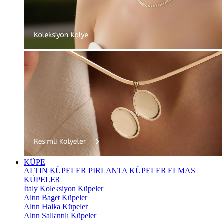
KÜPE
ALTIN KÜPELER
PIRLANTA KÜPELER
ELMAS
KÜPELER
İtaly Koleksiyon Küpeler
Altın Baget Küpeler
Altın Halka Küpeler
Altın Sallantılı Küpeler