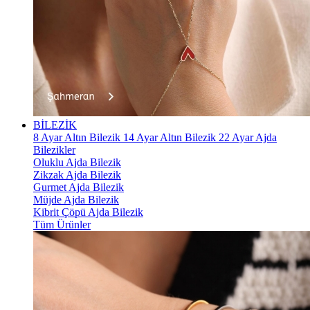
BİLEZİK
8 Ayar Altın Bilezik
14 Ayar Altın Bilezik
22 Ayar Ajda
Bilezikler
Oluklu Ajda Bilezik
Zikzak Ajda Bilezik
Gurmet Ajda Bilezik
Müjde Ajda Bilezik
Kibrit Çöpü Ajda Bilezik
Tüm Ürünler