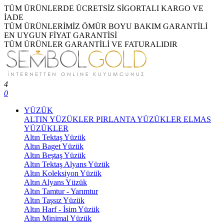
TÜM ÜRÜNLERDE ÜCRETSİZ SİGORTALI KARGO VE
İADE
TÜM ÜRÜNLERİMİZ ÖMÜR BOYU BAKIM GARANTİLİ
EN UYGUN FİYAT GARANTİSİ
TÜM ÜRÜNLER GARANTİLİ VE FATURALIDIR
4
0
YÜZÜK
ALTIN YÜZÜKLER
PIRLANTA YÜZÜKLER
ELMAS
YÜZÜKLER
Altın Tektaş Yüzük
Altın Baget Yüzük
Altın Beştaş Yüzük
Altın Tektaş Alyans Yüzük
Altın Koleksiyon Yüzük
Altın Alyans Yüzük
Altın Tamtur - Yarımtur
Altın Taşsız Yüzük
Altın Harf - İsim Yüzük
Altın Minimal Yüzük