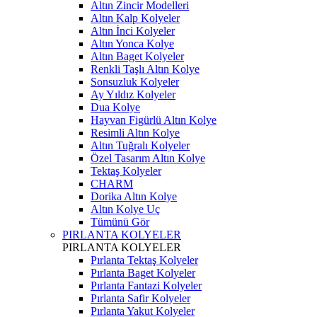
Altın Zincir Modelleri
Altın Kalp Kolyeler
Altın İnci Kolyeler
Altın Yonca Kolye
Altın Baget Kolyeler
Renkli Taşlı Altın Kolye
Sonsuzluk Kolyeler
Ay Yıldız Kolyeler
Dua Kolye
Hayvan Figürlü Altın Kolye
Resimli Altın Kolye
Altın Tuğralı Kolyeler
Özel Tasarım Altın Kolye
Tektaş Kolyeler
CHARM
Dorika Altın Kolye
Altın Kolye Uç
Tümünü Gör
PIRLANTA KOLYELER
PIRLANTA KOLYELER
Pırlanta Tektaş Kolyeler
Pırlanta Baget Kolyeler
Pırlanta Fantazi Kolyeler
Pırlanta Safir Kolyeler
Pırlanta Yakut Kolyeler