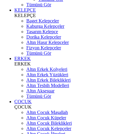
Tümünü Gör
KELEPÇE
KELEPÇE
Baget Kelepçeler
Kaburga Kelepçeler
Tasarım Kelepçe
Dorika Kelepçeler
Altın Hasır Kelepçeler
Fizyon Kelepçeler
Tümünü Gör
ERKEK
ERKEK
Altın Erkek Kolyeleri
Altın Erkek Yüzükleri
Altın Erkek Bileklikleri
Altın Tesbih Modelleri
Altın Aksesuar
Tümünü Gör
ÇOCUK
ÇOCUK
Altın Çocuk Maşallah
Altın Çocuk Küpeler
Altın Çocuk Bileklikleri
Altın Çocuk Kelepçeler
Altın Çocuk İğneleri