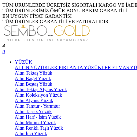
TÜM ÜRÜNLERDE ÜCRETSİZ SİGORTALI KARGO VE İAD
TÜM ÜRÜNLERİMİZ ÖMÜR BOYU BAKIM GARANTİLİ
EN UYGUN FİYAT GARANTİSİ
TÜM ÜRÜNLER GARANTİLİ VE FATURALIDIR
4
0
YÜZÜK
ALTIN YÜZÜKLER
PIRLANTA YÜZÜKLER
ELMAS Y
Altın Tektaş Yüzük
Altın Baget Yüzük
Altın Beştaş Yüzük
Altın Tektaş Alyans Yüzük
Altın Koleksiyon Yüzük
Altın Alyans Yüzük
Altın Tamtur - Yarımtur
Altın Taşsız Yüzük
Altın Harf - İsim Yüzük
Altın Minimal Yüzük
Altın Renkli Taşlı Yüzük
Altın İnci Yüzük