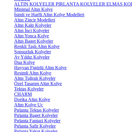
ALTIN KOLYELER
PIRLANTA KOLYELER
ELMAS KO
Minimal Altın Kolye
İsimli ve Harfli Altın Kolye Modelleri
Altın Zincir Modelleri
Altın Kalp Kolyeler
Altın İnci Kolyeler
Altın Yonca Kolye
Altın Baget Kolyeler
Renkli Taşlı Altın Kolye
Sonsuzluk Kolyeler
Ay Yıldız Kolyeler
Dua Kolye
Hayvan Figürlü Altın Kolye
Resimli Altın Kolye
Altın Tuğralı Kolyeler
Özel Tasarım Altın Kolye
Tektaş Kolyeler
CHARM
Dorika Altın Kolye
Altın Kolye Uç
Pırlanta Tektaş Kolyeler
Pırlanta Baget Kolyeler
Pırlanta Fantazi Kolyeler
Pırlanta Safir Kolyeler
Pırlanta Yakut Kolyeler