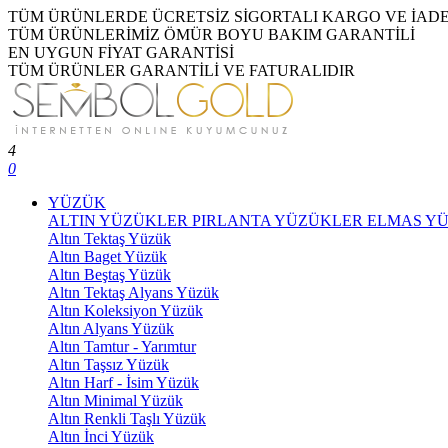
TÜM ÜRÜNLERDE ÜCRETSİZ SİGORTALI KARGO VE İAD
TÜM ÜRÜNLERİMİZ ÖMÜR BOYU BAKIM GARANTİLİ
EN UYGUN FİYAT GARANTİSİ
TÜM ÜRÜNLER GARANTİLİ VE FATURALIDIR
4
0
YÜZÜK
ALTIN YÜZÜKLER
PIRLANTA YÜZÜKLER
ELMAS Y
Altın Tektaş Yüzük
Altın Baget Yüzük
Altın Beştaş Yüzük
Altın Tektaş Alyans Yüzük
Altın Koleksiyon Yüzük
Altın Alyans Yüzük
Altın Tamtur - Yarımtur
Altın Taşsız Yüzük
Altın Harf - İsim Yüzük
Altın Minimal Yüzük
Altın Renkli Taşlı Yüzük
Altın İnci Yüzük