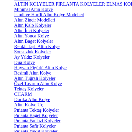
ALTIN KOLYELER
PIRLANTA KOLYELER
ELMAS KO
Minimal Altın Kolye
İsimli ve Harfli Altın Kolye Modelleri
Altın Zincir Modelleri
Altın Kalp Kolyeler
Altın İnci Kolyeler
Altın Yonca Kolye
Altın Baget Kolyeler
Renkli Taşlı Altın Kolye
Sonsuzluk Kolyeler
Ay Yıldız Kolyeler
Dua Kolye
Hayvan Figürlü Altın Kolye
Resimli Altın Kolye
Altın Tuğralı Kolyeler
Özel Tasarım Altın Kolye
Tektaş Kolyeler
CHARM
Dorika Altın Kolye
Altın Kolye Uç
Pırlanta Tektaş Kolyeler
Pırlanta Baget Kolyeler
Pırlanta Fantazi Kolyeler
Pırlanta Safir Kolyeler
Pırlanta Yakut Kolyeler