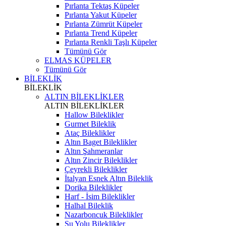
Pırlanta Tektaş Küpeler
Pırlanta Yakut Küpeler
Pırlanta Zümrüt Küpeler
Pırlanta Trend Küpeler
Pırlanta Renkli Taşlı Küpeler
Tümünü Gör
ELMAS KÜPELER
Tümünü Gör
BİLEKLİK
BİLEKLİK
ALTIN BİLEKLİKLER
ALTIN BİLEKLİKLER
Hallow Bileklikler
Gurmet Bileklik
Ataç Bileklikler
Altın Baget Bileklikler
Altın Şahmeranlar
Altın Zincir Bileklikler
Çeyrekli Bileklikler
İtalyan Esnek Altın Bileklik
Dorika Bileklikler
Harf - İsim Bileklikler
Halhal Bileklik
Nazarboncuk Bileklikler
Su Yolu Bileklikler