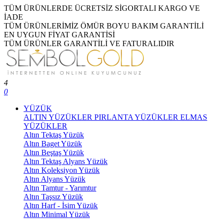
TÜM ÜRÜNLERDE ÜCRETSİZ SİGORTALI KARGO VE
İADE
TÜM ÜRÜNLERİMİZ ÖMÜR BOYU BAKIM GARANTİLİ
EN UYGUN FİYAT GARANTİSİ
TÜM ÜRÜNLER GARANTİLİ VE FATURALIDIR
4
0
YÜZÜK
ALTIN YÜZÜKLER
PIRLANTA YÜZÜKLER
ELMAS
YÜZÜKLER
Altın Tektaş Yüzük
Altın Baget Yüzük
Altın Beştaş Yüzük
Altın Tektaş Alyans Yüzük
Altın Koleksiyon Yüzük
Altın Alyans Yüzük
Altın Tamtur - Yarımtur
Altın Taşsız Yüzük
Altın Harf - İsim Yüzük
Altın Minimal Yüzük