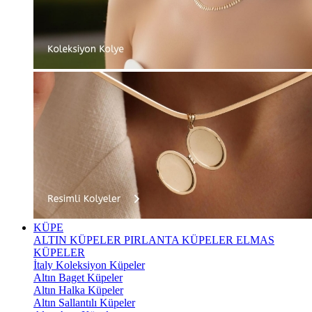
KÜPE
ALTIN KÜPELER
PIRLANTA KÜPELER
ELMAS
KÜPELER
İtaly Koleksiyon Küpeler
Altın Baget Küpeler
Altın Halka Küpeler
Altın Sallantılı Küpeler