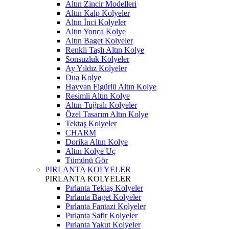
Altın Zincir Modelleri
Altın Kalp Kolyeler
Altın İnci Kolyeler
Altın Yonca Kolye
Altın Baget Kolyeler
Renkli Taşlı Altın Kolye
Sonsuzluk Kolyeler
Ay Yıldız Kolyeler
Dua Kolye
Hayvan Figürlü Altın Kolye
Resimli Altın Kolye
Altın Tuğralı Kolyeler
Özel Tasarım Altın Kolye
Tektaş Kolyeler
CHARM
Dorika Altın Kolye
Altın Kolye Uç
Tümünü Gör
PIRLANTA KOLYELER
PIRLANTA KOLYELER
Pırlanta Tektaş Kolyeler
Pırlanta Baget Kolyeler
Pırlanta Fantazi Kolyeler
Pırlanta Safir Kolyeler
Pırlanta Yakut Kolyeler