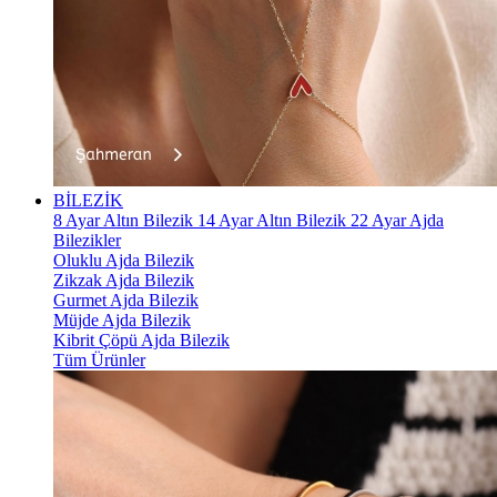
BİLEZİK
8 Ayar Altın Bilezik
14 Ayar Altın Bilezik
22 Ayar Ajda
Bilezikler
Oluklu Ajda Bilezik
Zikzak Ajda Bilezik
Gurmet Ajda Bilezik
Müjde Ajda Bilezik
Kibrit Çöpü Ajda Bilezik
Tüm Ürünler