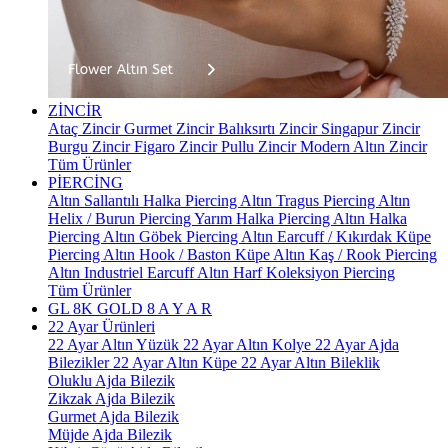
ZİNCİR
Ataç Zincir
Gurmet Zincir
Balıksırtı Zincir
Singapur Zincir
Burgu Zincir
Figaro Zincir
Pullu Zincir
Modern Altın Zincir
Tüm Ürünler
PİERCİNG
Altın Sallantılı Halka Piercing
Altın Tragus Piercing
Altın
Helix / Burun Piercing
Yarım Halka Piercing
Altın Halka
Piercing
Altın Göbek Piercing
Altın Earcuff / Kıkırdak Küpe
Piercing
Altın Hook / Baston Küpe
Altın Kaş / Rook Piercing
Altın Industriel Earcuff
Altın Harf Koleksiyon Piercing
Tüm Ürünler
GL 8K GOLD
8 A Y A R
22 Ayar Ürünleri
22 Ayar Altın Yüzük
22 Ayar Altın Kolye
22 Ayar Ajda
Bilezikler
22 Ayar Altın Küpe
22 Ayar Altın Bileklik
Oluklu Ajda Bilezik
Zikzak Ajda Bilezik
Gurmet Ajda Bilezik
Müjde Ajda Bilezik