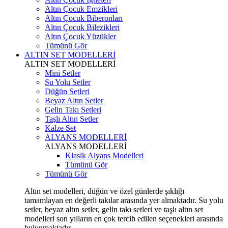
Altın Çocuk Emzikleri
Altın Çocuk Biberonları
Altın Çocuk Bilezikleri
Altın Çocuk Yüzükler
Tümünü Gör
ALTIN SET MODELLERİ
ALTIN SET MODELLERİ
Mini Setler
Su Yolu Setler
Düğün Setleri
Beyaz Altın Setler
Gelin Takı Setleri
Taşlı Altın Setler
Kalze Set
ALYANS MODELLERİ
ALYANS MODELLERİ
Klasik Alyans Modelleri
Tümünü Gör
Tümünü Gör
Altın set modelleri, düğün ve özel günlerde şıklığı
tamamlayan en değerli takılar arasında yer almaktadır. Su yolu
setler, beyaz altın setler, gelin takı setleri ve taşlı altın set
modelleri son yılların en çok tercih edilen seçenekleri arasında
bulunmaktadır.