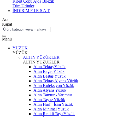
Kibrit Çöpü Ajda Bilezik
Tüm Ürünler
İNDİRİM
F I R S A T
Ara
Kapat
Menü
YÜZÜK
YÜZÜK
ALTIN YÜZÜKLER
ALTIN YÜZÜKLER
Altın Tektaş Yüzük
Altın Baget Yüzük
Altın Beştaş Yüzük
Altın Tektaş Alyans Yüzük
Altın Koleksiyon Yüzük
Altın Alyans Yüzük
Altın Tamtur - Yarımtur
Altın Taşsız Yüzük
Altın Harf - İsim Yüzük
Altın Minimal Yüzük
Altın Renkli Taşlı Yüzük