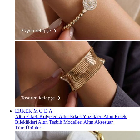
ERKEK
M O D A
Altın Erkek Kolyeleri
Altın Erkek Yüzükleri
Altın Erkek
Bileklikleri
Altın Tesbih Modelleri
Altın Aksesuar
Tüm Ürünler