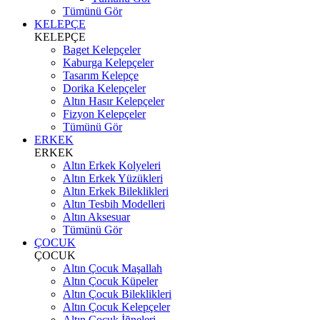
Tümünü Gör
KELEPÇE
KELEPÇE
Baget Kelepçeler
Kaburga Kelepçeler
Tasarım Kelepçe
Dorika Kelepçeler
Altın Hasır Kelepçeler
Fizyon Kelepçeler
Tümünü Gör
ERKEK
ERKEK
Altın Erkek Kolyeleri
Altın Erkek Yüzükleri
Altın Erkek Bileklikleri
Altın Tesbih Modelleri
Altın Aksesuar
Tümünü Gör
ÇOCUK
ÇOCUK
Altın Çocuk Maşallah
Altın Çocuk Küpeler
Altın Çocuk Bileklikleri
Altın Çocuk Kelepçeler
Altın Çocuk İğneleri