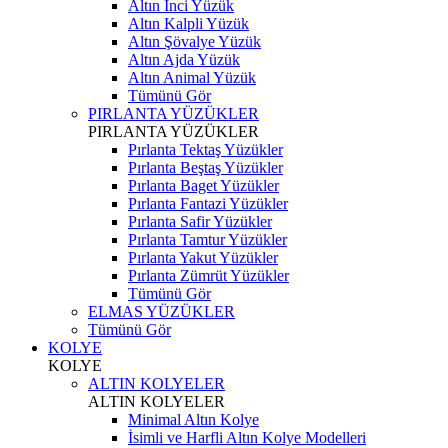
Altın İnci Yüzük
Altın Kalpli Yüzük
Altın Şövalye Yüzük
Altın Ajda Yüzük
Altın Animal Yüzük
Tümünü Gör
PIRLANTA YÜZÜKLER
PIRLANTA YÜZÜKLER
Pırlanta Tektaş Yüzükler
Pırlanta Beştaş Yüzükler
Pırlanta Baget Yüzükler
Pırlanta Fantazi Yüzükler
Pırlanta Safir Yüzükler
Pırlanta Tamtur Yüzükler
Pırlanta Yakut Yüzükler
Pırlanta Zümrüt Yüzükler
Tümünü Gör
ELMAS YÜZÜKLER
Tümünü Gör
KOLYE
KOLYE
ALTIN KOLYELER
ALTIN KOLYELER
Minimal Altın Kolye
İsimli ve Harfli Altın Kolye Modelleri