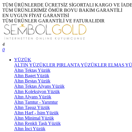
TÜM ÜRÜNLERDE ÜCRETSİZ SİGORTALI KARGO VE İAD
TÜM ÜRÜNLERİMİZ ÖMÜR BOYU BAKIM GARANTİLİ
EN UYGUN FİYAT GARANTİSİ
TÜM ÜRÜNLER GARANTİLİ VE FATURALIDIR
4
0
YÜZÜK
ALTIN YÜZÜKLER
PIRLANTA YÜZÜKLER
ELMAS Y
Altın Tektaş Yüzük
Altın Baget Yüzük
Altın Beştaş Yüzük
Altın Tektaş Alyans Yüzük
Altın Koleksiyon Yüzük
Altın Alyans Yüzük
Altın Tamtur - Yarımtur
Altın Taşsız Yüzük
Altın Harf - İsim Yüzük
Altın Minimal Yüzük
Altın Renkli Taşlı Yüzük
Altın İnci Yüzük