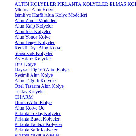
ALTIN KOLYELER
PIRLANTA KOLYELER
ELMAS KO
Minimal Altın Kolye
İsimli ve Harfli Altın Kolye Modelleri
Altın Zincir Modelleri
Altın Kalp Kolyeler
Altın İnci Kolyeler
Altın Yonca Kolye
Altın Baget Kolyeler
Renkli Taşlı Altın Kolye
Sonsuzluk Kolyeler
Ay Yıldız Kolyeler
Dua Kolye
Hayvan Figürlü Altın Kolye
Resimli Altın Kolye
Altın Tuğralı Kolyeler
Özel Tasarım Altın Kolye
Tektaş Kolyeler
CHARM
Dorika Altın Kolye
Altın Kolye Uç
Pırlanta Tektaş Kolyeler
Pırlanta Baget Kolyeler
Pırlanta Fantazi Kolyeler
Pırlanta Safir Kolyeler
Pırlanta Yakut Kolyeler