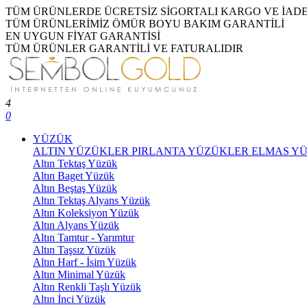
TÜM ÜRÜNLERDE ÜCRETSİZ SİGORTALI KARGO VE İAD
TÜM ÜRÜNLERİMİZ ÖMÜR BOYU BAKIM GARANTİLİ
EN UYGUN FİYAT GARANTİSİ
TÜM ÜRÜNLER GARANTİLİ VE FATURALIDIR
4
0
YÜZÜK
ALTIN YÜZÜKLER
PIRLANTA YÜZÜKLER
ELMAS Y
Altın Tektaş Yüzük
Altın Baget Yüzük
Altın Beştaş Yüzük
Altın Tektaş Alyans Yüzük
Altın Koleksiyon Yüzük
Altın Alyans Yüzük
Altın Tamtur - Yarımtur
Altın Taşsız Yüzük
Altın Harf - İsim Yüzük
Altın Minimal Yüzük
Altın Renkli Taşlı Yüzük
Altın İnci Yüzük