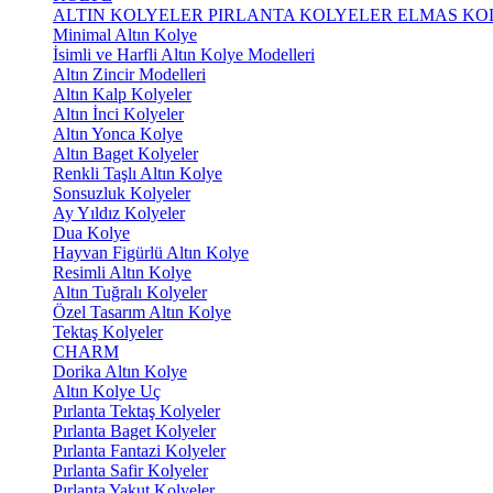
ALTIN KOLYELER
PIRLANTA KOLYELER
ELMAS KO
Minimal Altın Kolye
İsimli ve Harfli Altın Kolye Modelleri
Altın Zincir Modelleri
Altın Kalp Kolyeler
Altın İnci Kolyeler
Altın Yonca Kolye
Altın Baget Kolyeler
Renkli Taşlı Altın Kolye
Sonsuzluk Kolyeler
Ay Yıldız Kolyeler
Dua Kolye
Hayvan Figürlü Altın Kolye
Resimli Altın Kolye
Altın Tuğralı Kolyeler
Özel Tasarım Altın Kolye
Tektaş Kolyeler
CHARM
Dorika Altın Kolye
Altın Kolye Uç
Pırlanta Tektaş Kolyeler
Pırlanta Baget Kolyeler
Pırlanta Fantazi Kolyeler
Pırlanta Safir Kolyeler
Pırlanta Yakut Kolyeler