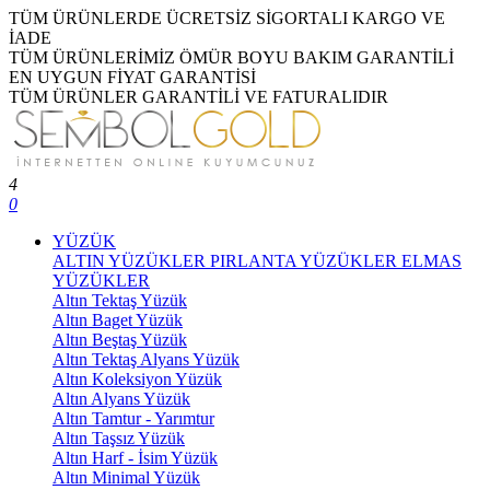
TÜM ÜRÜNLERDE ÜCRETSİZ SİGORTALI KARGO VE
İADE
TÜM ÜRÜNLERİMİZ ÖMÜR BOYU BAKIM GARANTİLİ
EN UYGUN FİYAT GARANTİSİ
TÜM ÜRÜNLER GARANTİLİ VE FATURALIDIR
4
0
YÜZÜK
ALTIN YÜZÜKLER
PIRLANTA YÜZÜKLER
ELMAS
YÜZÜKLER
Altın Tektaş Yüzük
Altın Baget Yüzük
Altın Beştaş Yüzük
Altın Tektaş Alyans Yüzük
Altın Koleksiyon Yüzük
Altın Alyans Yüzük
Altın Tamtur - Yarımtur
Altın Taşsız Yüzük
Altın Harf - İsim Yüzük
Altın Minimal Yüzük