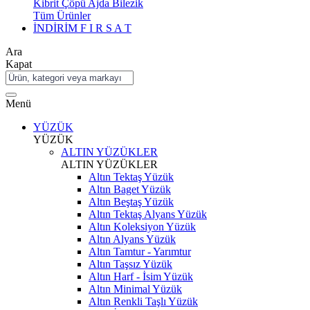
Kibrit Çöpü Ajda Bilezik
Tüm Ürünler
İNDİRİM
F I R S A T
Ara
Kapat
Menü
YÜZÜK
YÜZÜK
ALTIN YÜZÜKLER
ALTIN YÜZÜKLER
Altın Tektaş Yüzük
Altın Baget Yüzük
Altın Beştaş Yüzük
Altın Tektaş Alyans Yüzük
Altın Koleksiyon Yüzük
Altın Alyans Yüzük
Altın Tamtur - Yarımtur
Altın Taşsız Yüzük
Altın Harf - İsim Yüzük
Altın Minimal Yüzük
Altın Renkli Taşlı Yüzük