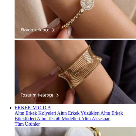
ERKEK
M O D A
Altın Erkek Kolyeleri
Altın Erkek Yüzükleri
Altın Erkek
Bileklikleri
Altın Tesbih Modelleri
Altın Aksesuar
Tüm Ürünler