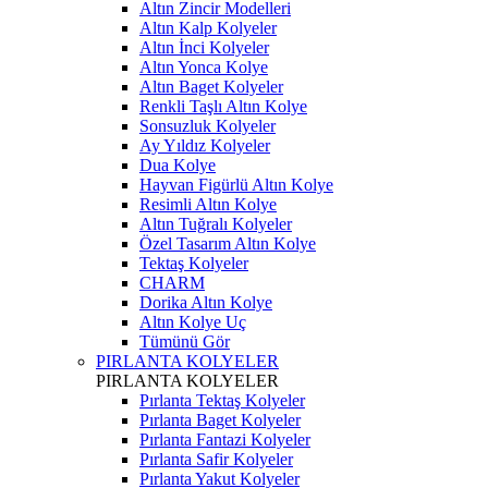
Altın Zincir Modelleri
Altın Kalp Kolyeler
Altın İnci Kolyeler
Altın Yonca Kolye
Altın Baget Kolyeler
Renkli Taşlı Altın Kolye
Sonsuzluk Kolyeler
Ay Yıldız Kolyeler
Dua Kolye
Hayvan Figürlü Altın Kolye
Resimli Altın Kolye
Altın Tuğralı Kolyeler
Özel Tasarım Altın Kolye
Tektaş Kolyeler
CHARM
Dorika Altın Kolye
Altın Kolye Uç
Tümünü Gör
PIRLANTA KOLYELER
PIRLANTA KOLYELER
Pırlanta Tektaş Kolyeler
Pırlanta Baget Kolyeler
Pırlanta Fantazi Kolyeler
Pırlanta Safir Kolyeler
Pırlanta Yakut Kolyeler