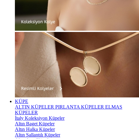
KÜPE
ALTIN KÜPELER
PIRLANTA KÜPELER
ELMAS
KÜPELER
İtaly Koleksiyon Küpeler
Altın Baget Küpeler
Altın Halka Küpeler
Altın Sallantılı Küpeler