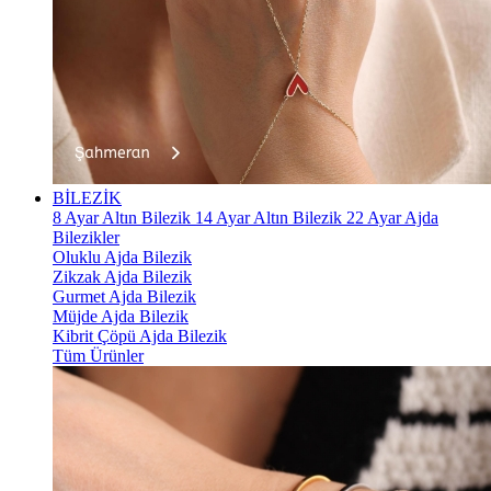
BİLEZİK
8 Ayar Altın Bilezik
14 Ayar Altın Bilezik
22 Ayar Ajda
Bilezikler
Oluklu Ajda Bilezik
Zikzak Ajda Bilezik
Gurmet Ajda Bilezik
Müjde Ajda Bilezik
Kibrit Çöpü Ajda Bilezik
Tüm Ürünler