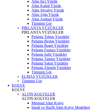
Altın İnci Yüzük
Altın Kalpli Yüzük
Altın Şövalye Yüzük
Altın Ajda Yüzük
Altın Animal Yüzük
Tümünü Gör
PIRLANTA YÜZÜKLER
PIRLANTA YÜZÜKLER
Pırlanta Tektaş Yüzükler
Pırlanta Beştaş Yüzükler
Pırlanta Baget Yüzükler
Pırlanta Fantazi Yüzükler
Pırlanta Safir Yüzükler
Pırlanta Tamtur Yüzükler
Pırlanta Yakut Yüzükler
Pırlanta Zümrüt Yüzükler
Tümünü Gör
ELMAS YÜZÜKLER
Tümünü Gör
KOLYE
KOLYE
ALTIN KOLYELER
ALTIN KOLYELER
Minimal Altın Kolye
İsimli ve Harfli Altın Kolye Modelleri