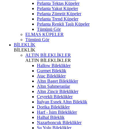
Pırlanta Tektaş Küpeler
Pırlanta Yakut Küpeler
Pırlanta Zümrüt Küpeler
Pırlanta Trend Küpeler
Pırlanta Renkli Taşlı Küpeler
Tümünü Gör
ELMAS KÜPELER
Tümünü Gör
BİLEKLİK
BİLEKLİK
ALTIN BİLEKLİKLER
ALTIN BİLEKLİKLER
Hallow Bileklikler
Gurmet Bileklik
Ataç Bileklikler
Altın Baget Bileklikler
Altın Şahmeranlar
Altın Zincir Bileklikler
Çeyrekli Bileklikler
İtalyan Esnek Altın Bileklik
Dorika Bileklikler
Harf - İsim Bileklikler
Halhal Bileklik
Nazarboncuk Bileklikler
Su Yolu Bileklikler