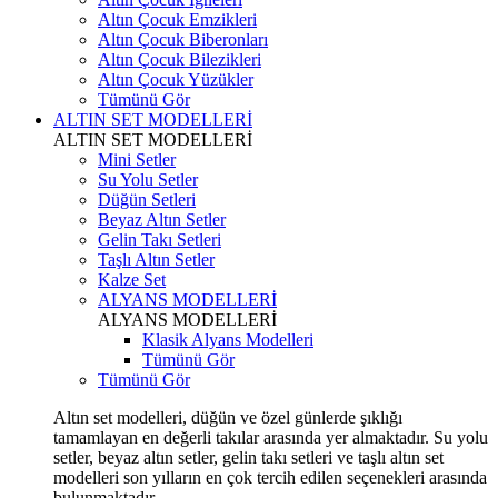
Altın Çocuk Emzikleri
Altın Çocuk Biberonları
Altın Çocuk Bilezikleri
Altın Çocuk Yüzükler
Tümünü Gör
ALTIN SET MODELLERİ
ALTIN SET MODELLERİ
Mini Setler
Su Yolu Setler
Düğün Setleri
Beyaz Altın Setler
Gelin Takı Setleri
Taşlı Altın Setler
Kalze Set
ALYANS MODELLERİ
ALYANS MODELLERİ
Klasik Alyans Modelleri
Tümünü Gör
Tümünü Gör
Altın set modelleri, düğün ve özel günlerde şıklığı
tamamlayan en değerli takılar arasında yer almaktadır. Su yolu
setler, beyaz altın setler, gelin takı setleri ve taşlı altın set
modelleri son yılların en çok tercih edilen seçenekleri arasında
bulunmaktadır.