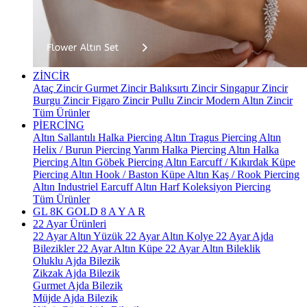
ZİNCİR
Ataç Zincir
Gurmet Zincir
Balıksırtı Zincir
Singapur Zincir
Burgu Zincir
Figaro Zincir
Pullu Zincir
Modern Altın Zincir
Tüm Ürünler
PİERCİNG
Altın Sallantılı Halka Piercing
Altın Tragus Piercing
Altın
Helix / Burun Piercing
Yarım Halka Piercing
Altın Halka
Piercing
Altın Göbek Piercing
Altın Earcuff / Kıkırdak Küpe
Piercing
Altın Hook / Baston Küpe
Altın Kaş / Rook Piercing
Altın Industriel Earcuff
Altın Harf Koleksiyon Piercing
Tüm Ürünler
GL 8K GOLD
8 A Y A R
22 Ayar Ürünleri
22 Ayar Altın Yüzük
22 Ayar Altın Kolye
22 Ayar Ajda
Bilezikler
22 Ayar Altın Küpe
22 Ayar Altın Bileklik
Oluklu Ajda Bilezik
Zikzak Ajda Bilezik
Gurmet Ajda Bilezik
Müjde Ajda Bilezik