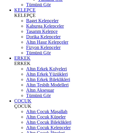
Tümünü Gör
KELEPÇE
KELEPÇE
Baget Kelepçeler
Kaburga Kelepçeler
Tasarım Kelepçe
Dorika Kelepçeler
Altın Hasır Kelepçeler
Fizyon Kelepçeler
Tümünü Gör
ERKEK
ERKEK
Altın Erkek Kolyeleri
Altın Erkek Yüzükleri
Altın Erkek Bileklikleri
Altın Tesbih Modelleri
Altın Aksesuar
Tümünü Gör
ÇOCUK
ÇOCUK
Altın Çocuk Maşallah
Altın Çocuk Küpeler
Altın Çocuk Bileklikleri
Altın Çocuk Kelepçeler
Altın Çocuk İğneleri