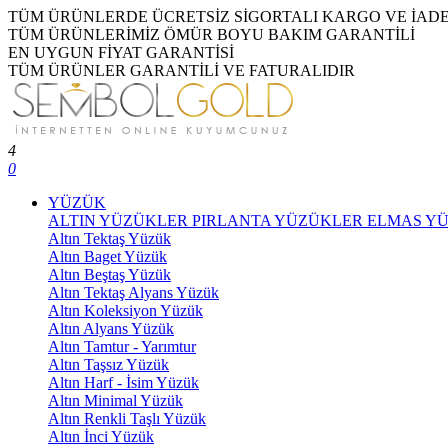
TÜM ÜRÜNLERDE ÜCRETSİZ SİGORTALI KARGO VE İAD
TÜM ÜRÜNLERİMİZ ÖMÜR BOYU BAKIM GARANTİLİ
EN UYGUN FİYAT GARANTİSİ
TÜM ÜRÜNLER GARANTİLİ VE FATURALIDIR
4
0
YÜZÜK
ALTIN YÜZÜKLER
PIRLANTA YÜZÜKLER
ELMAS Y
Altın Tektaş Yüzük
Altın Baget Yüzük
Altın Beştaş Yüzük
Altın Tektaş Alyans Yüzük
Altın Koleksiyon Yüzük
Altın Alyans Yüzük
Altın Tamtur - Yarımtur
Altın Taşsız Yüzük
Altın Harf - İsim Yüzük
Altın Minimal Yüzük
Altın Renkli Taşlı Yüzük
Altın İnci Yüzük