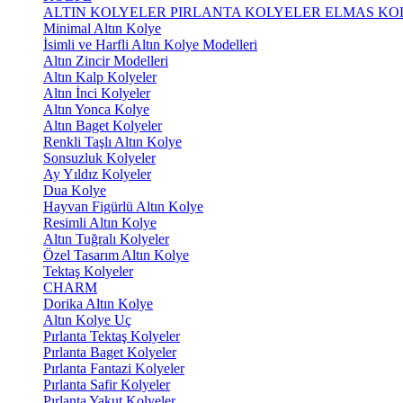
ALTIN KOLYELER
PIRLANTA KOLYELER
ELMAS KO
Minimal Altın Kolye
İsimli ve Harfli Altın Kolye Modelleri
Altın Zincir Modelleri
Altın Kalp Kolyeler
Altın İnci Kolyeler
Altın Yonca Kolye
Altın Baget Kolyeler
Renkli Taşlı Altın Kolye
Sonsuzluk Kolyeler
Ay Yıldız Kolyeler
Dua Kolye
Hayvan Figürlü Altın Kolye
Resimli Altın Kolye
Altın Tuğralı Kolyeler
Özel Tasarım Altın Kolye
Tektaş Kolyeler
CHARM
Dorika Altın Kolye
Altın Kolye Uç
Pırlanta Tektaş Kolyeler
Pırlanta Baget Kolyeler
Pırlanta Fantazi Kolyeler
Pırlanta Safir Kolyeler
Pırlanta Yakut Kolyeler