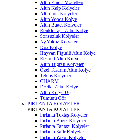
Altın Zincir Modelleri
Altın Kalp Kolyeler
Altın İnci Kolyeler
Altın Yonca Kolye
Altın Baget Kolyeler
Renkli Taşlı Altın Kolye
Sonsuzluk Kolyeler
Ay Yıldız Kolyeler
Dua Kolye
Hayvan Figürlü Altın Kolye
Resimli Altın Kolye
Altın Tuğralı Kolyeler
Özel Tasarım Altın Kolye
Tektaş Kolyeler
CHARM
Dorika Altın Kolye
Altın Kolye Uç
Tümünü Gör
PIRLANTA KOLYELER
PIRLANTA KOLYELER
Pırlanta Tektaş Kolyeler
Pırlanta Baget Kolyeler
Pırlanta Fantazi Kolyeler
Pırlanta Safir Kolyeler
Pırlanta Yakut Kolyeler