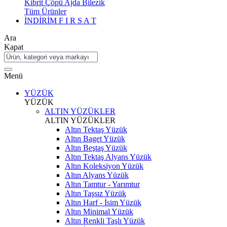
Kibrit Çöpü Ajda Bilezik
Tüm Ürünler
İNDİRİM
F I R S A T
Ara
Kapat
Menü
YÜZÜK
YÜZÜK
ALTIN YÜZÜKLER
ALTIN YÜZÜKLER
Altın Tektaş Yüzük
Altın Baget Yüzük
Altın Beştaş Yüzük
Altın Tektaş Alyans Yüzük
Altın Koleksiyon Yüzük
Altın Alyans Yüzük
Altın Tamtur - Yarımtur
Altın Taşsız Yüzük
Altın Harf - İsim Yüzük
Altın Minimal Yüzük
Altın Renkli Taşlı Yüzük