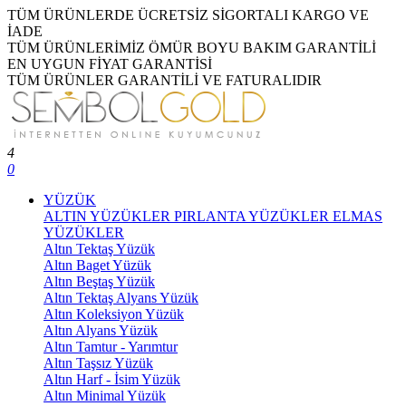
TÜM ÜRÜNLERDE ÜCRETSİZ SİGORTALI KARGO VE
İADE
TÜM ÜRÜNLERİMİZ ÖMÜR BOYU BAKIM GARANTİLİ
EN UYGUN FİYAT GARANTİSİ
TÜM ÜRÜNLER GARANTİLİ VE FATURALIDIR
4
0
YÜZÜK
ALTIN YÜZÜKLER
PIRLANTA YÜZÜKLER
ELMAS
YÜZÜKLER
Altın Tektaş Yüzük
Altın Baget Yüzük
Altın Beştaş Yüzük
Altın Tektaş Alyans Yüzük
Altın Koleksiyon Yüzük
Altın Alyans Yüzük
Altın Tamtur - Yarımtur
Altın Taşsız Yüzük
Altın Harf - İsim Yüzük
Altın Minimal Yüzük