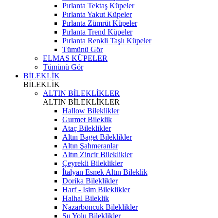
Pırlanta Tektaş Küpeler
Pırlanta Yakut Küpeler
Pırlanta Zümrüt Küpeler
Pırlanta Trend Küpeler
Pırlanta Renkli Taşlı Küpeler
Tümünü Gör
ELMAS KÜPELER
Tümünü Gör
BİLEKLİK
BİLEKLİK
ALTIN BİLEKLİKLER
ALTIN BİLEKLİKLER
Hallow Bileklikler
Gurmet Bileklik
Ataç Bileklikler
Altın Baget Bileklikler
Altın Şahmeranlar
Altın Zincir Bileklikler
Çeyrekli Bileklikler
İtalyan Esnek Altın Bileklik
Dorika Bileklikler
Harf - İsim Bileklikler
Halhal Bileklik
Nazarboncuk Bileklikler
Su Yolu Bileklikler