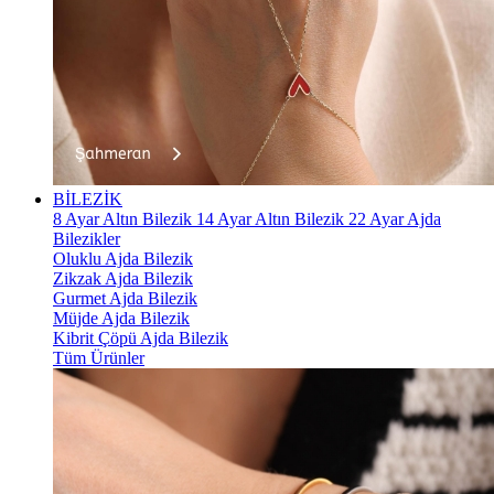
BİLEZİK
8 Ayar Altın Bilezik
14 Ayar Altın Bilezik
22 Ayar Ajda
Bilezikler
Oluklu Ajda Bilezik
Zikzak Ajda Bilezik
Gurmet Ajda Bilezik
Müjde Ajda Bilezik
Kibrit Çöpü Ajda Bilezik
Tüm Ürünler