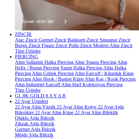
ZİNCİR
Ataç Zincir
Gurmet Zincir
Balıksırtı Zincir
Singapur Zincir
Burgu Zincir
Figaro Zincir
Pullu Zincir
Modern Altın Zincir
Tüm Ürünler
PİERCİNG
Altın Sallantılı Halka Piercing
Altın Tragus Piercing
Altın
Helix / Burun Piercing
Yarım Halka Piercing
Altın Halka
Piercing
Altın Göbek Piercing
Altın Earcuff / Kıkırdak Küpe
Piercing
Altın Hook / Baston Küpe
Altın Kaş / Rook Piercing
Altın Industriel Earcuff
Altın Harf Koleksiyon Piercing
Tüm Ürünler
GL 8K GOLD
8 A Y A R
22 Ayar Ürünleri
22 Ayar Altın Yüzük
22 Ayar Altın Kolye
22 Ayar Ajda
Bilezikler
22 Ayar Altın Küpe
22 Ayar Altın Bileklik
Oluklu Ajda Bilezik
Zikzak Ajda Bilezik
Gurmet Ajda Bilezik
Müjde Ajda Bilezik