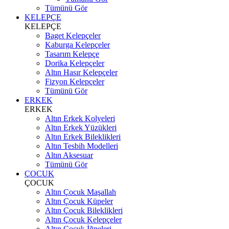
Tümünü Gör
KELEPÇE
KELEPÇE
Baget Kelepçeler
Kaburga Kelepçeler
Tasarım Kelepçe
Dorika Kelepçeler
Altın Hasır Kelepçeler
Fizyon Kelepçeler
Tümünü Gör
ERKEK
ERKEK
Altın Erkek Kolyeleri
Altın Erkek Yüzükleri
Altın Erkek Bileklikleri
Altın Tesbih Modelleri
Altın Aksesuar
Tümünü Gör
ÇOCUK
ÇOCUK
Altın Çocuk Maşallah
Altın Çocuk Küpeler
Altın Çocuk Bileklikleri
Altın Çocuk Kelepçeler
Altın Çocuk İğneleri