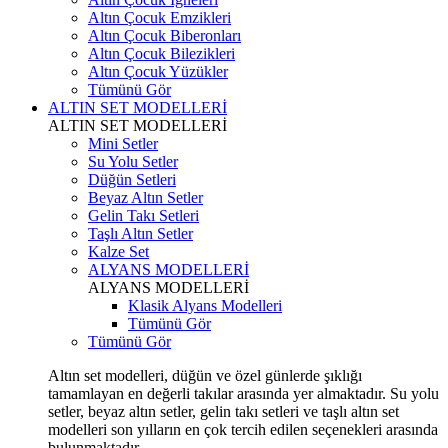
Altın Çocuk Emzikleri
Altın Çocuk Biberonları
Altın Çocuk Bilezikleri
Altın Çocuk Yüzükler
Tümünü Gör
ALTIN SET MODELLERİ
ALTIN SET MODELLERİ
Mini Setler
Su Yolu Setler
Düğün Setleri
Beyaz Altın Setler
Gelin Takı Setleri
Taşlı Altın Setler
Kalze Set
ALYANS MODELLERİ
ALYANS MODELLERİ
Klasik Alyans Modelleri
Tümünü Gör
Tümünü Gör
Altın set modelleri, düğün ve özel günlerde şıklığı
tamamlayan en değerli takılar arasında yer almaktadır. Su yolu
setler, beyaz altın setler, gelin takı setleri ve taşlı altın set
modelleri son yılların en çok tercih edilen seçenekleri arasında
bulunmaktadır.