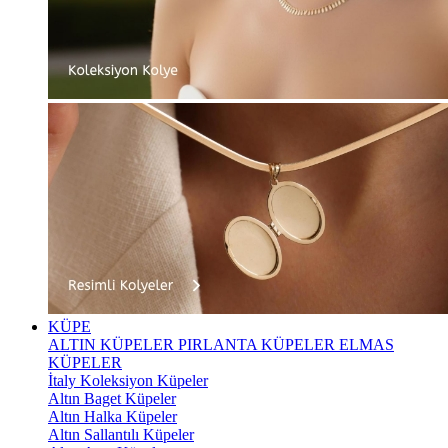
KÜPE
ALTIN KÜPELER
PIRLANTA KÜPELER
ELMAS
KÜPELER
İtaly Koleksiyon Küpeler
Altın Baget Küpeler
Altın Halka Küpeler
Altın Sallantılı Küpeler