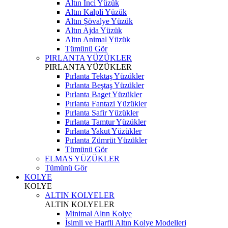
Altın İnci Yüzük
Altın Kalpli Yüzük
Altın Şövalye Yüzük
Altın Ajda Yüzük
Altın Animal Yüzük
Tümünü Gör
PIRLANTA YÜZÜKLER
PIRLANTA YÜZÜKLER
Pırlanta Tektaş Yüzükler
Pırlanta Beştaş Yüzükler
Pırlanta Baget Yüzükler
Pırlanta Fantazi Yüzükler
Pırlanta Safir Yüzükler
Pırlanta Tamtur Yüzükler
Pırlanta Yakut Yüzükler
Pırlanta Zümrüt Yüzükler
Tümünü Gör
ELMAS YÜZÜKLER
Tümünü Gör
KOLYE
KOLYE
ALTIN KOLYELER
ALTIN KOLYELER
Minimal Altın Kolye
İsimli ve Harfli Altın Kolye Modelleri