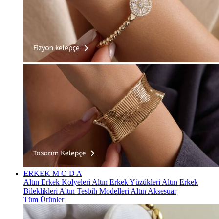
ERKEK
M O D A
Altın Erkek Kolyeleri
Altın Erkek Yüzükleri
Altın Erkek
Bileklikleri
Altın Tesbih Modelleri
Altın Aksesuar
Tüm Ürünler