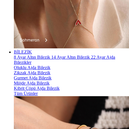
BİLEZİK
8 Ayar Altın Bilezik
14 Ayar Altın Bilezik
22 Ayar Ajda
Bilezikler
Oluklu Ajda Bilezik
Zikzak Ajda Bilezik
Gurmet Ajda Bilezik
Müjde Ajda Bilezik
Kibrit Çöpü Ajda Bilezik
Tüm Ürünler