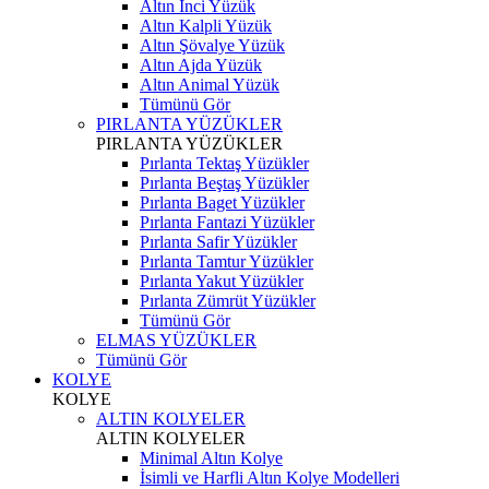
Altın İnci Yüzük
Altın Kalpli Yüzük
Altın Şövalye Yüzük
Altın Ajda Yüzük
Altın Animal Yüzük
Tümünü Gör
PIRLANTA YÜZÜKLER
PIRLANTA YÜZÜKLER
Pırlanta Tektaş Yüzükler
Pırlanta Beştaş Yüzükler
Pırlanta Baget Yüzükler
Pırlanta Fantazi Yüzükler
Pırlanta Safir Yüzükler
Pırlanta Tamtur Yüzükler
Pırlanta Yakut Yüzükler
Pırlanta Zümrüt Yüzükler
Tümünü Gör
ELMAS YÜZÜKLER
Tümünü Gör
KOLYE
KOLYE
ALTIN KOLYELER
ALTIN KOLYELER
Minimal Altın Kolye
İsimli ve Harfli Altın Kolye Modelleri