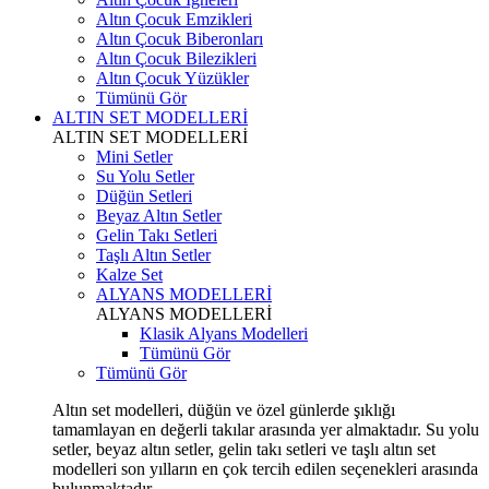
Altın Çocuk Emzikleri
Altın Çocuk Biberonları
Altın Çocuk Bilezikleri
Altın Çocuk Yüzükler
Tümünü Gör
ALTIN SET MODELLERİ
ALTIN SET MODELLERİ
Mini Setler
Su Yolu Setler
Düğün Setleri
Beyaz Altın Setler
Gelin Takı Setleri
Taşlı Altın Setler
Kalze Set
ALYANS MODELLERİ
ALYANS MODELLERİ
Klasik Alyans Modelleri
Tümünü Gör
Tümünü Gör
Altın set modelleri, düğün ve özel günlerde şıklığı
tamamlayan en değerli takılar arasında yer almaktadır. Su yolu
setler, beyaz altın setler, gelin takı setleri ve taşlı altın set
modelleri son yılların en çok tercih edilen seçenekleri arasında
bulunmaktadır.