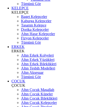
Tümünü Gör
KELEPÇE
KELEPÇE
Baget Kelepçeler
Kaburga Kelepçeler
Tasarım Kelepçe
Dorika Kelepçeler
Altın Hasır Kelepçeler
Fizyon Kelepçeler
Tümünü Gör
ERKEK
ERKEK
Altın Erkek Kolyeleri
Altın Erkek Yüzükleri
Altın Erkek Bileklikleri
Altın Tesbih Modelleri
Altın Aksesuar
Tümünü Gör
ÇOCUK
ÇOCUK
Altın Çocuk Maşallah
Altın Çocuk Küpeler
Altın Çocuk Bileklikleri
Altın Çocuk Kelepçeler
Altın Çocuk İğneleri