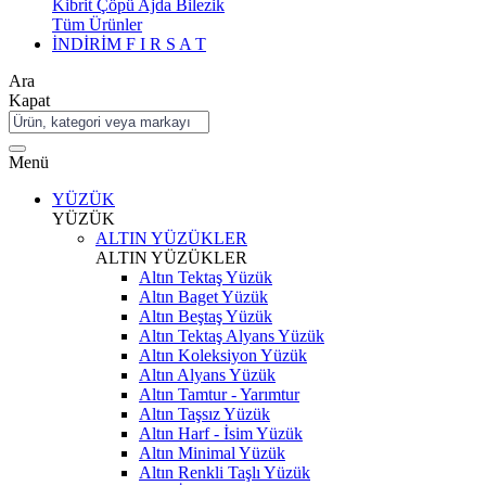
Kibrit Çöpü Ajda Bilezik
Tüm Ürünler
İNDİRİM
F I R S A T
Ara
Kapat
Menü
YÜZÜK
YÜZÜK
ALTIN YÜZÜKLER
ALTIN YÜZÜKLER
Altın Tektaş Yüzük
Altın Baget Yüzük
Altın Beştaş Yüzük
Altın Tektaş Alyans Yüzük
Altın Koleksiyon Yüzük
Altın Alyans Yüzük
Altın Tamtur - Yarımtur
Altın Taşsız Yüzük
Altın Harf - İsim Yüzük
Altın Minimal Yüzük
Altın Renkli Taşlı Yüzük