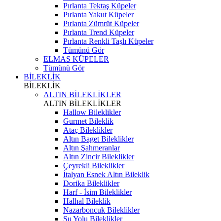
Pırlanta Tektaş Küpeler
Pırlanta Yakut Küpeler
Pırlanta Zümrüt Küpeler
Pırlanta Trend Küpeler
Pırlanta Renkli Taşlı Küpeler
Tümünü Gör
ELMAS KÜPELER
Tümünü Gör
BİLEKLİK
BİLEKLİK
ALTIN BİLEKLİKLER
ALTIN BİLEKLİKLER
Hallow Bileklikler
Gurmet Bileklik
Ataç Bileklikler
Altın Baget Bileklikler
Altın Şahmeranlar
Altın Zincir Bileklikler
Çeyrekli Bileklikler
İtalyan Esnek Altın Bileklik
Dorika Bileklikler
Harf - İsim Bileklikler
Halhal Bileklik
Nazarboncuk Bileklikler
Su Yolu Bileklikler