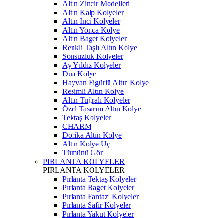
Altın Zincir Modelleri
Altın Kalp Kolyeler
Altın İnci Kolyeler
Altın Yonca Kolye
Altın Baget Kolyeler
Renkli Taşlı Altın Kolye
Sonsuzluk Kolyeler
Ay Yıldız Kolyeler
Dua Kolye
Hayvan Figürlü Altın Kolye
Resimli Altın Kolye
Altın Tuğralı Kolyeler
Özel Tasarım Altın Kolye
Tektaş Kolyeler
CHARM
Dorika Altın Kolye
Altın Kolye Uç
Tümünü Gör
PIRLANTA KOLYELER
PIRLANTA KOLYELER
Pırlanta Tektaş Kolyeler
Pırlanta Baget Kolyeler
Pırlanta Fantazi Kolyeler
Pırlanta Safir Kolyeler
Pırlanta Yakut Kolyeler