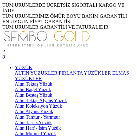
TÜM ÜRÜNLERDE ÜCRETSİZ SİGORTALI KARGO VE
İADE
TÜM ÜRÜNLERİMİZ ÖMÜR BOYU BAKIM GARANTİLİ
EN UYGUN FİYAT GARANTİSİ
TÜM ÜRÜNLER GARANTİLİ VE FATURALIDIR
4
0
YÜZÜK
ALTIN YÜZÜKLER
PIRLANTA YÜZÜKLER
ELMAS
YÜZÜKLER
Altın Tektaş Yüzük
Altın Baget Yüzük
Altın Beştaş Yüzük
Altın Tektaş Alyans Yüzük
Altın Koleksiyon Yüzük
Altın Alyans Yüzük
Altın Tamtur - Yarımtur
Altın Taşsız Yüzük
Altın Harf - İsim Yüzük
Altın Minimal Yüzük