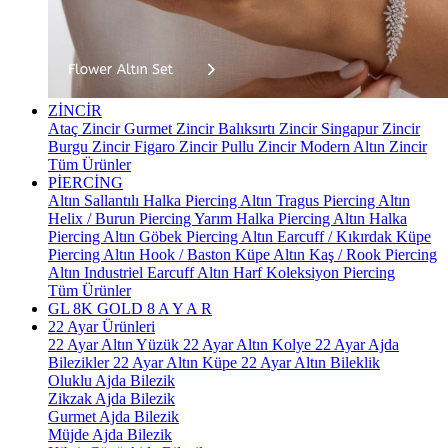
ZİNCİR
Ataç Zincir
Gurmet Zincir
Balıksırtı Zincir
Singapur Zincir
Burgu Zincir
Figaro Zincir
Pullu Zincir
Modern Altın Zincir
Tüm Ürünler
PİERCİNG
Altın Sallantılı Halka Piercing
Altın Tragus Piercing
Altın
Helix / Burun Piercing
Yarım Halka Piercing
Altın Halka
Piercing
Altın Göbek Piercing
Altın Earcuff / Kıkırdak Küpe
Piercing
Altın Hook / Baston Küpe
Altın Kaş / Rook Piercing
Altın Industriel Earcuff
Altın Harf Koleksiyon Piercing
Tüm Ürünler
GL 8K GOLD
8 A Y A R
22 Ayar Ürünleri
22 Ayar Altın Yüzük
22 Ayar Altın Kolye
22 Ayar Ajda
Bilezikler
22 Ayar Altın Küpe
22 Ayar Altın Bileklik
Oluklu Ajda Bilezik
Zikzak Ajda Bilezik
Gurmet Ajda Bilezik
Müjde Ajda Bilezik