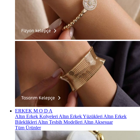
ERKEK
M O D A
Altın Erkek Kolyeleri
Altın Erkek Yüzükleri
Altın Erkek
Bileklikleri
Altın Tesbih Modelleri
Altın Aksesuar
Tüm Ürünler