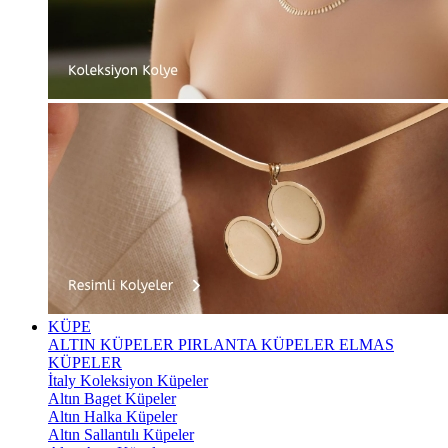
KÜPE
ALTIN KÜPELER
PIRLANTA KÜPELER
ELMAS
KÜPELER
İtaly Koleksiyon Küpeler
Altın Baget Küpeler
Altın Halka Küpeler
Altın Sallantılı Küpeler