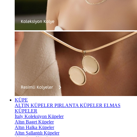
KÜPE
ALTIN KÜPELER
PIRLANTA KÜPELER
ELMAS
KÜPELER
İtaly Koleksiyon Küpeler
Altın Baget Küpeler
Altın Halka Küpeler
Altın Sallantılı Küpeler