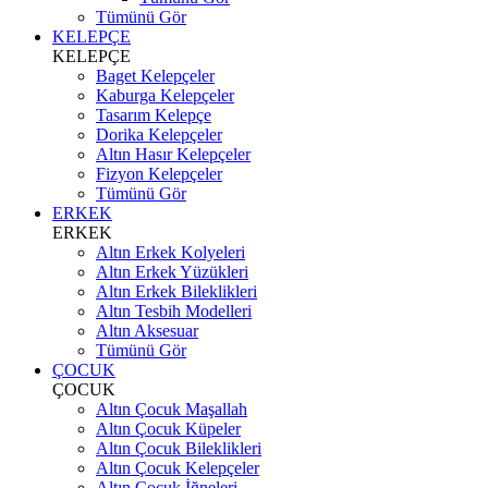
Tümünü Gör
KELEPÇE
KELEPÇE
Baget Kelepçeler
Kaburga Kelepçeler
Tasarım Kelepçe
Dorika Kelepçeler
Altın Hasır Kelepçeler
Fizyon Kelepçeler
Tümünü Gör
ERKEK
ERKEK
Altın Erkek Kolyeleri
Altın Erkek Yüzükleri
Altın Erkek Bileklikleri
Altın Tesbih Modelleri
Altın Aksesuar
Tümünü Gör
ÇOCUK
ÇOCUK
Altın Çocuk Maşallah
Altın Çocuk Küpeler
Altın Çocuk Bileklikleri
Altın Çocuk Kelepçeler
Altın Çocuk İğneleri