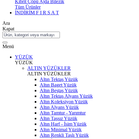
Kibrit Çöpü Ajda Bilezik
Tüm Ürünler
İNDİRİM
F I R S A T
Ara
Kapat
Menü
YÜZÜK
YÜZÜK
ALTIN YÜZÜKLER
ALTIN YÜZÜKLER
Altın Tektaş Yüzük
Altın Baget Yüzük
Altın Beştaş Yüzük
Altın Tektaş Alyans Yüzük
Altın Koleksiyon Yüzük
Altın Alyans Yüzük
Altın Tamtur - Yarımtur
Altın Taşsız Yüzük
Altın Harf - İsim Yüzük
Altın Minimal Yüzük
Altın Renkli Taşlı Yüzük