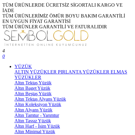
TÜM ÜRÜNLERDE ÜCRETSİZ SİGORTALI KARGO VE
İADE
TÜM ÜRÜNLERİMİZ ÖMÜR BOYU BAKIM GARANTİLİ
EN UYGUN FİYAT GARANTİSİ
TÜM ÜRÜNLER GARANTİLİ VE FATURALIDIR
4
0
YÜZÜK
ALTIN YÜZÜKLER
PIRLANTA YÜZÜKLER
ELMAS
YÜZÜKLER
Altın Tektaş Yüzük
Altın Baget Yüzük
Altın Beştaş Yüzük
Altın Tektaş Alyans Yüzük
Altın Koleksiyon Yüzük
Altın Alyans Yüzük
Altın Tamtur - Yarımtur
Altın Taşsız Yüzük
Altın Harf - İsim Yüzük
Altın Minimal Yüzük