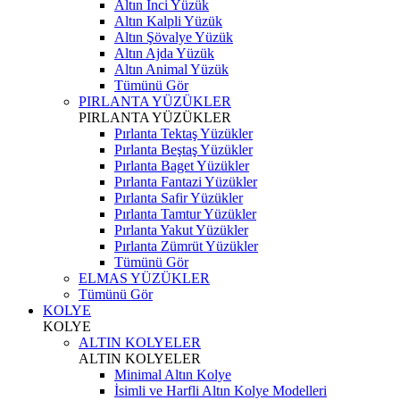
Altın İnci Yüzük
Altın Kalpli Yüzük
Altın Şövalye Yüzük
Altın Ajda Yüzük
Altın Animal Yüzük
Tümünü Gör
PIRLANTA YÜZÜKLER
PIRLANTA YÜZÜKLER
Pırlanta Tektaş Yüzükler
Pırlanta Beştaş Yüzükler
Pırlanta Baget Yüzükler
Pırlanta Fantazi Yüzükler
Pırlanta Safir Yüzükler
Pırlanta Tamtur Yüzükler
Pırlanta Yakut Yüzükler
Pırlanta Zümrüt Yüzükler
Tümünü Gör
ELMAS YÜZÜKLER
Tümünü Gör
KOLYE
KOLYE
ALTIN KOLYELER
ALTIN KOLYELER
Minimal Altın Kolye
İsimli ve Harfli Altın Kolye Modelleri