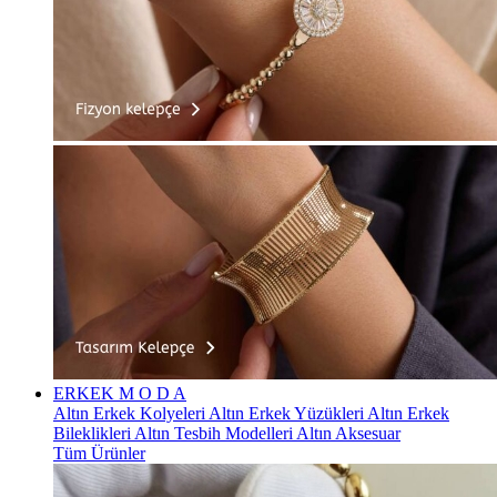
ERKEK
M O D A
Altın Erkek Kolyeleri
Altın Erkek Yüzükleri
Altın Erkek
Bileklikleri
Altın Tesbih Modelleri
Altın Aksesuar
Tüm Ürünler