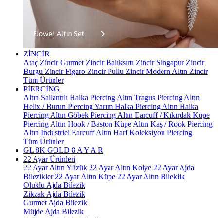
ZİNCİR
Ataç Zincir
Gurmet Zincir
Balıksırtı Zincir
Singapur Zincir
Burgu Zincir
Figaro Zincir
Pullu Zincir
Modern Altın Zincir
Tüm Ürünler
PİERCİNG
Altın Sallantılı Halka Piercing
Altın Tragus Piercing
Altın
Helix / Burun Piercing
Yarım Halka Piercing
Altın Halka
Piercing
Altın Göbek Piercing
Altın Earcuff / Kıkırdak Küpe
Piercing
Altın Hook / Baston Küpe
Altın Kaş / Rook Piercing
Altın Industriel Earcuff
Altın Harf Koleksiyon Piercing
Tüm Ürünler
GL 8K GOLD
8 A Y A R
22 Ayar Ürünleri
22 Ayar Altın Yüzük
22 Ayar Altın Kolye
22 Ayar Ajda
Bilezikler
22 Ayar Altın Küpe
22 Ayar Altın Bileklik
Oluklu Ajda Bilezik
Zikzak Ajda Bilezik
Gurmet Ajda Bilezik
Müjde Ajda Bilezik