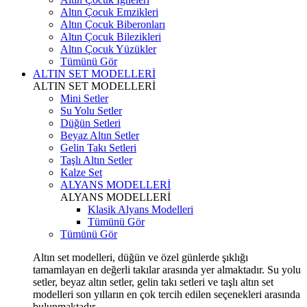
Altın Çocuk Emzikleri
Altın Çocuk Biberonları
Altın Çocuk Bilezikleri
Altın Çocuk Yüzükler
Tümünü Gör
ALTIN SET MODELLERİ
ALTIN SET MODELLERİ
Mini Setler
Su Yolu Setler
Düğün Setleri
Beyaz Altın Setler
Gelin Takı Setleri
Taşlı Altın Setler
Kalze Set
ALYANS MODELLERİ
ALYANS MODELLERİ
Klasik Alyans Modelleri
Tümünü Gör
Tümünü Gör
Altın set modelleri, düğün ve özel günlerde şıklığı
tamamlayan en değerli takılar arasında yer almaktadır. Su yolu
setler, beyaz altın setler, gelin takı setleri ve taşlı altın set
modelleri son yılların en çok tercih edilen seçenekleri arasında
bulunmaktadır.