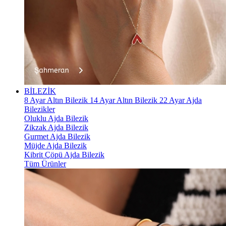
BİLEZİK
8 Ayar Altın Bilezik
14 Ayar Altın Bilezik
22 Ayar Ajda
Bilezikler
Oluklu Ajda Bilezik
Zikzak Ajda Bilezik
Gurmet Ajda Bilezik
Müjde Ajda Bilezik
Kibrit Çöpü Ajda Bilezik
Tüm Ürünler