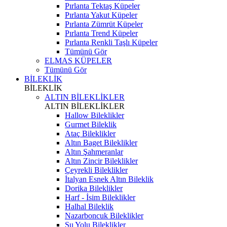
Pırlanta Tektaş Küpeler
Pırlanta Yakut Küpeler
Pırlanta Zümrüt Küpeler
Pırlanta Trend Küpeler
Pırlanta Renkli Taşlı Küpeler
Tümünü Gör
ELMAS KÜPELER
Tümünü Gör
BİLEKLİK
BİLEKLİK
ALTIN BİLEKLİKLER
ALTIN BİLEKLİKLER
Hallow Bileklikler
Gurmet Bileklik
Ataç Bileklikler
Altın Baget Bileklikler
Altın Şahmeranlar
Altın Zincir Bileklikler
Çeyrekli Bileklikler
İtalyan Esnek Altın Bileklik
Dorika Bileklikler
Harf - İsim Bileklikler
Halhal Bileklik
Nazarboncuk Bileklikler
Su Yolu Bileklikler