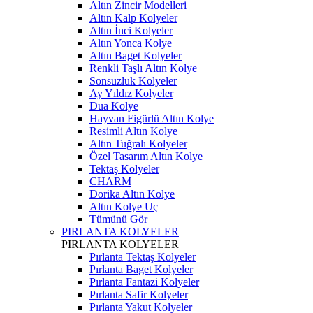
Altın Zincir Modelleri
Altın Kalp Kolyeler
Altın İnci Kolyeler
Altın Yonca Kolye
Altın Baget Kolyeler
Renkli Taşlı Altın Kolye
Sonsuzluk Kolyeler
Ay Yıldız Kolyeler
Dua Kolye
Hayvan Figürlü Altın Kolye
Resimli Altın Kolye
Altın Tuğralı Kolyeler
Özel Tasarım Altın Kolye
Tektaş Kolyeler
CHARM
Dorika Altın Kolye
Altın Kolye Uç
Tümünü Gör
PIRLANTA KOLYELER
PIRLANTA KOLYELER
Pırlanta Tektaş Kolyeler
Pırlanta Baget Kolyeler
Pırlanta Fantazi Kolyeler
Pırlanta Safir Kolyeler
Pırlanta Yakut Kolyeler