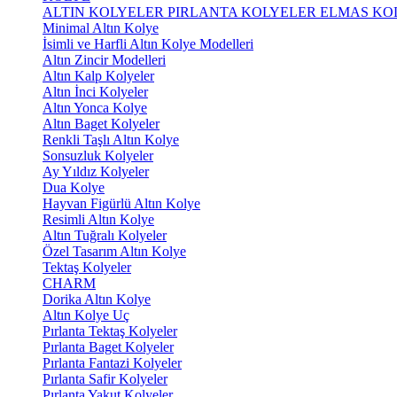
ALTIN KOLYELER
PIRLANTA KOLYELER
ELMAS KO
Minimal Altın Kolye
İsimli ve Harfli Altın Kolye Modelleri
Altın Zincir Modelleri
Altın Kalp Kolyeler
Altın İnci Kolyeler
Altın Yonca Kolye
Altın Baget Kolyeler
Renkli Taşlı Altın Kolye
Sonsuzluk Kolyeler
Ay Yıldız Kolyeler
Dua Kolye
Hayvan Figürlü Altın Kolye
Resimli Altın Kolye
Altın Tuğralı Kolyeler
Özel Tasarım Altın Kolye
Tektaş Kolyeler
CHARM
Dorika Altın Kolye
Altın Kolye Uç
Pırlanta Tektaş Kolyeler
Pırlanta Baget Kolyeler
Pırlanta Fantazi Kolyeler
Pırlanta Safir Kolyeler
Pırlanta Yakut Kolyeler