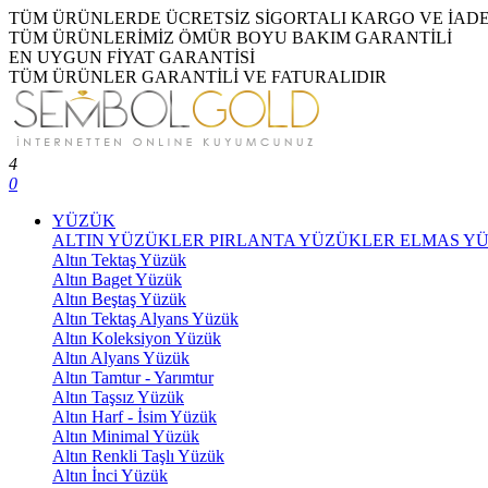
TÜM ÜRÜNLERDE ÜCRETSİZ SİGORTALI KARGO VE İAD
TÜM ÜRÜNLERİMİZ ÖMÜR BOYU BAKIM GARANTİLİ
EN UYGUN FİYAT GARANTİSİ
TÜM ÜRÜNLER GARANTİLİ VE FATURALIDIR
4
0
YÜZÜK
ALTIN YÜZÜKLER
PIRLANTA YÜZÜKLER
ELMAS Y
Altın Tektaş Yüzük
Altın Baget Yüzük
Altın Beştaş Yüzük
Altın Tektaş Alyans Yüzük
Altın Koleksiyon Yüzük
Altın Alyans Yüzük
Altın Tamtur - Yarımtur
Altın Taşsız Yüzük
Altın Harf - İsim Yüzük
Altın Minimal Yüzük
Altın Renkli Taşlı Yüzük
Altın İnci Yüzük