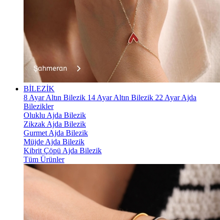
BİLEZİK
8 Ayar Altın Bilezik
14 Ayar Altın Bilezik
22 Ayar Ajda
Bilezikler
Oluklu Ajda Bilezik
Zikzak Ajda Bilezik
Gurmet Ajda Bilezik
Müjde Ajda Bilezik
Kibrit Çöpü Ajda Bilezik
Tüm Ürünler