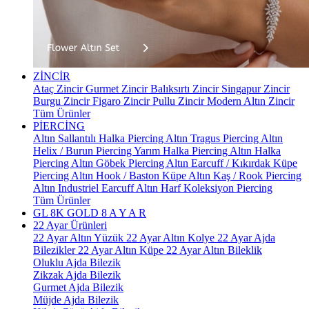
ZİNCİR
Ataç Zincir
Gurmet Zincir
Balıksırtı Zincir
Singapur Zincir
Burgu Zincir
Figaro Zincir
Pullu Zincir
Modern Altın Zincir
Tüm Ürünler
PİERCİNG
Altın Sallantılı Halka Piercing
Altın Tragus Piercing
Altın
Helix / Burun Piercing
Yarım Halka Piercing
Altın Halka
Piercing
Altın Göbek Piercing
Altın Earcuff / Kıkırdak Küpe
Piercing
Altın Hook / Baston Küpe
Altın Kaş / Rook Piercing
Altın Industriel Earcuff
Altın Harf Koleksiyon Piercing
Tüm Ürünler
GL 8K GOLD
8 A Y A R
22 Ayar Ürünleri
22 Ayar Altın Yüzük
22 Ayar Altın Kolye
22 Ayar Ajda
Bilezikler
22 Ayar Altın Küpe
22 Ayar Altın Bileklik
Oluklu Ajda Bilezik
Zikzak Ajda Bilezik
Gurmet Ajda Bilezik
Müjde Ajda Bilezik