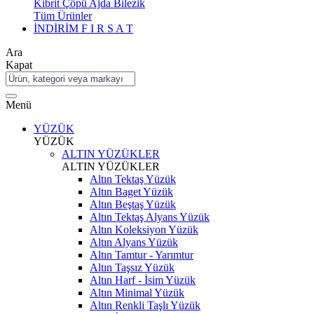
Kibrit Çöpü Ajda Bilezik
Tüm Ürünler
İNDİRİM
F I R S A T
Ara
Kapat
Menü
YÜZÜK
YÜZÜK
ALTIN YÜZÜKLER
ALTIN YÜZÜKLER
Altın Tektaş Yüzük
Altın Baget Yüzük
Altın Beştaş Yüzük
Altın Tektaş Alyans Yüzük
Altın Koleksiyon Yüzük
Altın Alyans Yüzük
Altın Tamtur - Yarımtur
Altın Taşsız Yüzük
Altın Harf - İsim Yüzük
Altın Minimal Yüzük
Altın Renkli Taşlı Yüzük