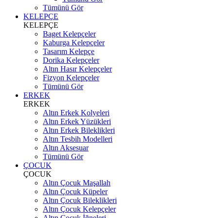
Tümünü Gör
KELEPÇE
KELEPÇE
Baget Kelepçeler
Kaburga Kelepçeler
Tasarım Kelepçe
Dorika Kelepçeler
Altın Hasır Kelepçeler
Fizyon Kelepçeler
Tümünü Gör
ERKEK
ERKEK
Altın Erkek Kolyeleri
Altın Erkek Yüzükleri
Altın Erkek Bileklikleri
Altın Tesbih Modelleri
Altın Aksesuar
Tümünü Gör
ÇOCUK
ÇOCUK
Altın Çocuk Maşallah
Altın Çocuk Küpeler
Altın Çocuk Bileklikleri
Altın Çocuk Kelepçeler
Altın Çocuk İğneleri