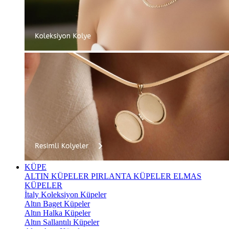
KÜPE
ALTIN KÜPELER
PIRLANTA KÜPELER
ELMAS
KÜPELER
İtaly Koleksiyon Küpeler
Altın Baget Küpeler
Altın Halka Küpeler
Altın Sallantılı Küpeler