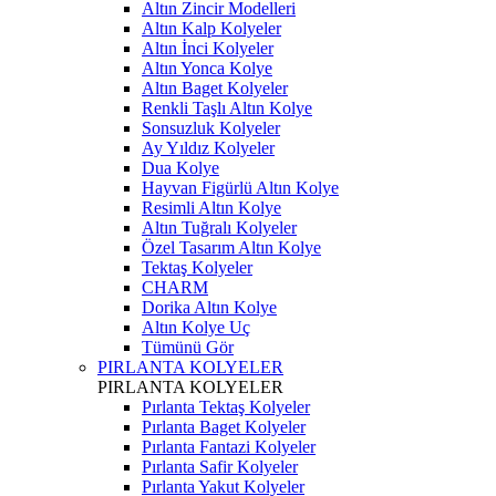
Altın Zincir Modelleri
Altın Kalp Kolyeler
Altın İnci Kolyeler
Altın Yonca Kolye
Altın Baget Kolyeler
Renkli Taşlı Altın Kolye
Sonsuzluk Kolyeler
Ay Yıldız Kolyeler
Dua Kolye
Hayvan Figürlü Altın Kolye
Resimli Altın Kolye
Altın Tuğralı Kolyeler
Özel Tasarım Altın Kolye
Tektaş Kolyeler
CHARM
Dorika Altın Kolye
Altın Kolye Uç
Tümünü Gör
PIRLANTA KOLYELER
PIRLANTA KOLYELER
Pırlanta Tektaş Kolyeler
Pırlanta Baget Kolyeler
Pırlanta Fantazi Kolyeler
Pırlanta Safir Kolyeler
Pırlanta Yakut Kolyeler