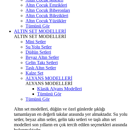
Altın Çocuk Emzikleri
Altın Çocuk Biberonları
Altın Çocuk Bilezikleri
Altın Çocuk Yüzükler
Tümünü Gör
ALTIN SET MODELLERİ
ALTIN SET MODELLERİ
Mini Setler
Su Yolu Setler
Düğün Setleri
Beyaz Altın Setler
Gelin Takı Setleri
Taşlı Altın Setler
Kalze Set
ALYANS MODELLERİ
ALYANS MODELLERİ
Klasik Alyans Modelleri
Tümünü Gör
Tümünü Gör
Altın set modelleri, düğün ve özel günlerde şıklığı
tamamlayan en değerli takılar arasında yer almaktadır. Su yolu
setler, beyaz altın setler, gelin takı setleri ve taşlı altın set
modelleri son yılların en çok tercih edilen seçenekleri arasında
bulunmaktadır.