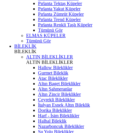
Pırlanta Tektaş Küpeler
Pırlanta Yakut Küpeler
Pırlanta Zümrüt Küpeler
Pırlanta Trend Küpeler
Pırlanta Renkli Taşlı Küpeler
Tümünü Gör
ELMAS KÜPELER
Tümünü Gör
BİLEKLİK
BİLEKLİK
ALTIN BİLEKLİKLER
ALTIN BİLEKLİKLER
Hallow Bileklikler
Gurmet Bileklik
Ataç Bileklikler
Altın Baget Bileklikler
Altın Şahmeranlar
Altın Zincir Bileklikler
Çeyrekli Bileklikler
İtalyan Esnek Altın Bileklik
Dorika Bileklikler
Harf - İsim Bileklikler
Halhal Bileklik
Nazarboncuk Bileklikler
Su Yolu Bileklikler