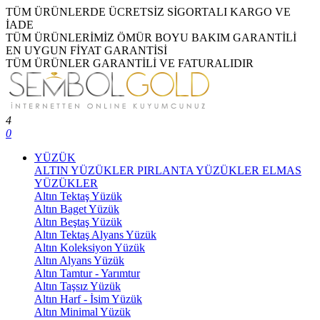
TÜM ÜRÜNLERDE ÜCRETSİZ SİGORTALI KARGO VE
İADE
TÜM ÜRÜNLERİMİZ ÖMÜR BOYU BAKIM GARANTİLİ
EN UYGUN FİYAT GARANTİSİ
TÜM ÜRÜNLER GARANTİLİ VE FATURALIDIR
4
0
YÜZÜK
ALTIN YÜZÜKLER
PIRLANTA YÜZÜKLER
ELMAS
YÜZÜKLER
Altın Tektaş Yüzük
Altın Baget Yüzük
Altın Beştaş Yüzük
Altın Tektaş Alyans Yüzük
Altın Koleksiyon Yüzük
Altın Alyans Yüzük
Altın Tamtur - Yarımtur
Altın Taşsız Yüzük
Altın Harf - İsim Yüzük
Altın Minimal Yüzük