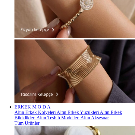
ERKEK
M O D A
Altın Erkek Kolyeleri
Altın Erkek Yüzükleri
Altın Erkek
Bileklikleri
Altın Tesbih Modelleri
Altın Aksesuar
Tüm Ürünler