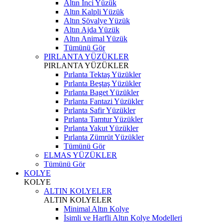
Altın İnci Yüzük
Altın Kalpli Yüzük
Altın Şövalye Yüzük
Altın Ajda Yüzük
Altın Animal Yüzük
Tümünü Gör
PIRLANTA YÜZÜKLER
PIRLANTA YÜZÜKLER
Pırlanta Tektaş Yüzükler
Pırlanta Beştaş Yüzükler
Pırlanta Baget Yüzükler
Pırlanta Fantazi Yüzükler
Pırlanta Safir Yüzükler
Pırlanta Tamtur Yüzükler
Pırlanta Yakut Yüzükler
Pırlanta Zümrüt Yüzükler
Tümünü Gör
ELMAS YÜZÜKLER
Tümünü Gör
KOLYE
KOLYE
ALTIN KOLYELER
ALTIN KOLYELER
Minimal Altın Kolye
İsimli ve Harfli Altın Kolye Modelleri