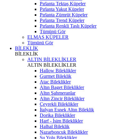
Pırlanta Tektaş Küpeler
Pırlanta Yakut Küpeler
Pırlanta Zümrüt Küpeler
Pırlanta Trend Küpeler
Pırlanta Renkli Taşlı Küpeler
Tümünü Gör
ELMAS KÜPELER
Tümünü Gör
BİLEKLİK
BİLEKLİK
ALTIN BİLEKLİKLER
ALTIN BİLEKLİKLER
Hallow Bileklikler
Gurmet Bileklik
Ataç Bileklikler
Altın Baget Bileklikler
Altın Şahmeranlar
Altın Zincir Bileklikler
Çeyrekli Bileklikler
İtalyan Esnek Altın Bileklik
Dorika Bileklikler
Harf - İsim Bileklikler
Halhal Bileklik
Nazarboncuk Bileklikler
Su Yolu Bileklikler