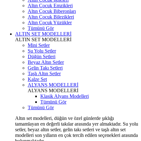
Altın Çocuk Emzikleri
Altın Çocuk Biberonları
Altın Çocuk Bilezikleri
Altın Çocuk Yüzükler
Tümünü Gör
ALTIN SET MODELLERİ
ALTIN SET MODELLERİ
Mini Setler
Su Yolu Setler
Düğün Setleri
Beyaz Altın Setler
Gelin Takı Setleri
Taşlı Altın Setler
Kalze Set
ALYANS MODELLERİ
ALYANS MODELLERİ
Klasik Alyans Modelleri
Tümünü Gör
Tümünü Gör
Altın set modelleri, düğün ve özel günlerde şıklığı
tamamlayan en değerli takılar arasında yer almaktadır. Su yolu
setler, beyaz altın setler, gelin takı setleri ve taşlı altın set
modelleri son yılların en çok tercih edilen seçenekleri arasında
bulunmaktadır.