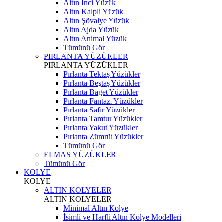
Altın İnci Yüzük
Altın Kalpli Yüzük
Altın Şövalye Yüzük
Altın Ajda Yüzük
Altın Animal Yüzük
Tümünü Gör
PIRLANTA YÜZÜKLER
PIRLANTA YÜZÜKLER
Pırlanta Tektaş Yüzükler
Pırlanta Beştaş Yüzükler
Pırlanta Baget Yüzükler
Pırlanta Fantazi Yüzükler
Pırlanta Safir Yüzükler
Pırlanta Tamtur Yüzükler
Pırlanta Yakut Yüzükler
Pırlanta Zümrüt Yüzükler
Tümünü Gör
ELMAS YÜZÜKLER
Tümünü Gör
KOLYE
KOLYE
ALTIN KOLYELER
ALTIN KOLYELER
Minimal Altın Kolye
İsimli ve Harfli Altın Kolye Modelleri