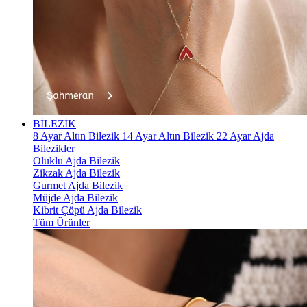
BİLEZİK
8 Ayar Altın Bilezik
14 Ayar Altın Bilezik
22 Ayar Ajda
Bilezikler
Oluklu Ajda Bilezik
Zikzak Ajda Bilezik
Gurmet Ajda Bilezik
Müjde Ajda Bilezik
Kibrit Çöpü Ajda Bilezik
Tüm Ürünler