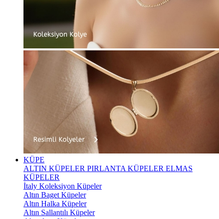
KÜPE
ALTIN KÜPELER
PIRLANTA KÜPELER
ELMAS
KÜPELER
İtaly Koleksiyon Küpeler
Altın Baget Küpeler
Altın Halka Küpeler
Altın Sallantılı Küpeler