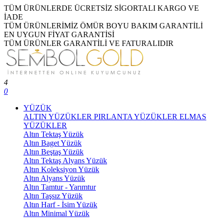
TÜM ÜRÜNLERDE ÜCRETSİZ SİGORTALI KARGO VE
İADE
TÜM ÜRÜNLERİMİZ ÖMÜR BOYU BAKIM GARANTİLİ
EN UYGUN FİYAT GARANTİSİ
TÜM ÜRÜNLER GARANTİLİ VE FATURALIDIR
4
0
YÜZÜK
ALTIN YÜZÜKLER
PIRLANTA YÜZÜKLER
ELMAS
YÜZÜKLER
Altın Tektaş Yüzük
Altın Baget Yüzük
Altın Beştaş Yüzük
Altın Tektaş Alyans Yüzük
Altın Koleksiyon Yüzük
Altın Alyans Yüzük
Altın Tamtur - Yarımtur
Altın Taşsız Yüzük
Altın Harf - İsim Yüzük
Altın Minimal Yüzük