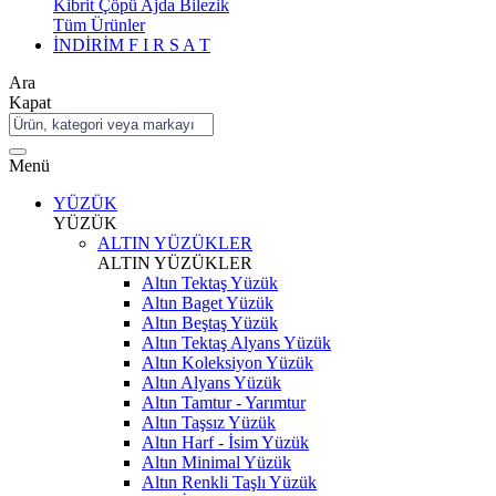
Kibrit Çöpü Ajda Bilezik
Tüm Ürünler
İNDİRİM
F I R S A T
Ara
Kapat
Menü
YÜZÜK
YÜZÜK
ALTIN YÜZÜKLER
ALTIN YÜZÜKLER
Altın Tektaş Yüzük
Altın Baget Yüzük
Altın Beştaş Yüzük
Altın Tektaş Alyans Yüzük
Altın Koleksiyon Yüzük
Altın Alyans Yüzük
Altın Tamtur - Yarımtur
Altın Taşsız Yüzük
Altın Harf - İsim Yüzük
Altın Minimal Yüzük
Altın Renkli Taşlı Yüzük