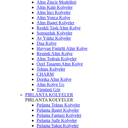
Altın Zincir Modelleri
Altın Kalp Kolyeler
Altın İnci Kolyeler
Altın Yonca Kolye
Altın Baget Kolyeler
Renkli Taşlı Altın Kolye
Sonsuzluk Kolyeler
Ay Yıldız Kolyeler
Dua Kolye
Hayvan Figürlü Altın Kolye
Resimli Altın Kolye
Altın Tuğralı Kolyeler
Özel Tasarım Altın Kolye
Tektaş Kolyeler
CHARM
Dorika Altın Kolye
Altın Kolye Uç
Tümünü Gör
PIRLANTA KOLYELER
PIRLANTA KOLYELER
Pırlanta Tektaş Kolyeler
Pırlanta Baget Kolyeler
Pırlanta Fantazi Kolyeler
Pırlanta Safir Kolyeler
Pırlanta Yakut Kolyeler