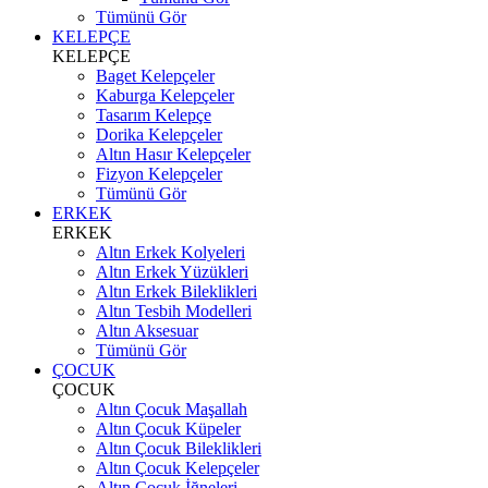
Tümünü Gör
KELEPÇE
KELEPÇE
Baget Kelepçeler
Kaburga Kelepçeler
Tasarım Kelepçe
Dorika Kelepçeler
Altın Hasır Kelepçeler
Fizyon Kelepçeler
Tümünü Gör
ERKEK
ERKEK
Altın Erkek Kolyeleri
Altın Erkek Yüzükleri
Altın Erkek Bileklikleri
Altın Tesbih Modelleri
Altın Aksesuar
Tümünü Gör
ÇOCUK
ÇOCUK
Altın Çocuk Maşallah
Altın Çocuk Küpeler
Altın Çocuk Bileklikleri
Altın Çocuk Kelepçeler
Altın Çocuk İğneleri