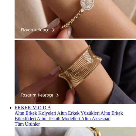
ERKEK
M O D A
Altın Erkek Kolyeleri
Altın Erkek Yüzükleri
Altın Erkek
Bileklikleri
Altın Tesbih Modelleri
Altın Aksesuar
Tüm Ürünler