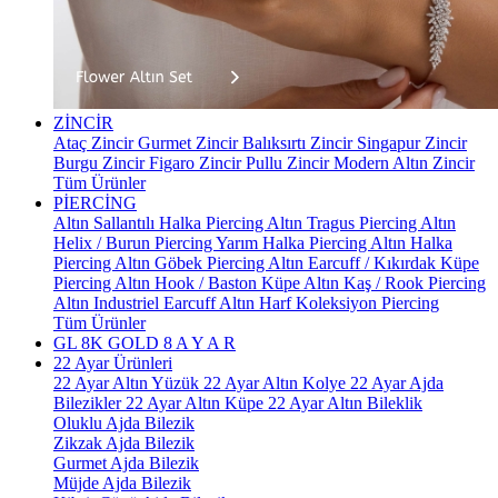
ZİNCİR
Ataç Zincir
Gurmet Zincir
Balıksırtı Zincir
Singapur Zincir
Burgu Zincir
Figaro Zincir
Pullu Zincir
Modern Altın Zincir
Tüm Ürünler
PİERCİNG
Altın Sallantılı Halka Piercing
Altın Tragus Piercing
Altın
Helix / Burun Piercing
Yarım Halka Piercing
Altın Halka
Piercing
Altın Göbek Piercing
Altın Earcuff / Kıkırdak Küpe
Piercing
Altın Hook / Baston Küpe
Altın Kaş / Rook Piercing
Altın Industriel Earcuff
Altın Harf Koleksiyon Piercing
Tüm Ürünler
GL 8K GOLD
8 A Y A R
22 Ayar Ürünleri
22 Ayar Altın Yüzük
22 Ayar Altın Kolye
22 Ayar Ajda
Bilezikler
22 Ayar Altın Küpe
22 Ayar Altın Bileklik
Oluklu Ajda Bilezik
Zikzak Ajda Bilezik
Gurmet Ajda Bilezik
Müjde Ajda Bilezik