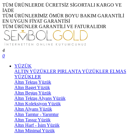
TÜM ÜRÜNLERDE ÜCRETSİZ SİGORTALI KARGO VE
İADE
TÜM ÜRÜNLERİMİZ ÖMÜR BOYU BAKIM GARANTİLİ
EN UYGUN FİYAT GARANTİSİ
TÜM ÜRÜNLER GARANTİLİ VE FATURALIDIR
4
0
YÜZÜK
ALTIN YÜZÜKLER
PIRLANTA YÜZÜKLER
ELMAS
YÜZÜKLER
Altın Tektaş Yüzük
Altın Baget Yüzük
Altın Beştaş Yüzük
Altın Tektaş Alyans Yüzük
Altın Koleksiyon Yüzük
Altın Alyans Yüzük
Altın Tamtur - Yarımtur
Altın Taşsız Yüzük
Altın Harf - İsim Yüzük
Altın Minimal Yüzük