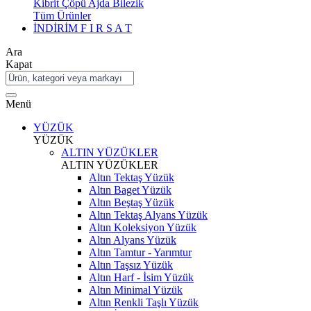
Kibrit Çöpü Ajda Bilezik
Tüm Ürünler
İNDİRİM
F I R S A T
Ara
Kapat
Menü
YÜZÜK
YÜZÜK
ALTIN YÜZÜKLER
ALTIN YÜZÜKLER
Altın Tektaş Yüzük
Altın Baget Yüzük
Altın Beştaş Yüzük
Altın Tektaş Alyans Yüzük
Altın Koleksiyon Yüzük
Altın Alyans Yüzük
Altın Tamtur - Yarımtur
Altın Taşsız Yüzük
Altın Harf - İsim Yüzük
Altın Minimal Yüzük
Altın Renkli Taşlı Yüzük