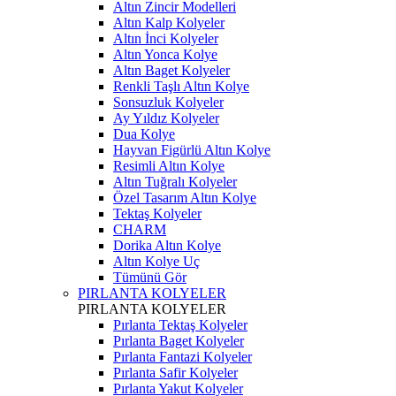
Altın Zincir Modelleri
Altın Kalp Kolyeler
Altın İnci Kolyeler
Altın Yonca Kolye
Altın Baget Kolyeler
Renkli Taşlı Altın Kolye
Sonsuzluk Kolyeler
Ay Yıldız Kolyeler
Dua Kolye
Hayvan Figürlü Altın Kolye
Resimli Altın Kolye
Altın Tuğralı Kolyeler
Özel Tasarım Altın Kolye
Tektaş Kolyeler
CHARM
Dorika Altın Kolye
Altın Kolye Uç
Tümünü Gör
PIRLANTA KOLYELER
PIRLANTA KOLYELER
Pırlanta Tektaş Kolyeler
Pırlanta Baget Kolyeler
Pırlanta Fantazi Kolyeler
Pırlanta Safir Kolyeler
Pırlanta Yakut Kolyeler