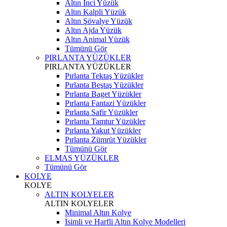
Altın İnci Yüzük
Altın Kalpli Yüzük
Altın Şövalye Yüzük
Altın Ajda Yüzük
Altın Animal Yüzük
Tümünü Gör
PIRLANTA YÜZÜKLER
PIRLANTA YÜZÜKLER
Pırlanta Tektaş Yüzükler
Pırlanta Beştaş Yüzükler
Pırlanta Baget Yüzükler
Pırlanta Fantazi Yüzükler
Pırlanta Safir Yüzükler
Pırlanta Tamtur Yüzükler
Pırlanta Yakut Yüzükler
Pırlanta Zümrüt Yüzükler
Tümünü Gör
ELMAS YÜZÜKLER
Tümünü Gör
KOLYE
KOLYE
ALTIN KOLYELER
ALTIN KOLYELER
Minimal Altın Kolye
İsimli ve Harfli Altın Kolye Modelleri