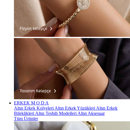
ERKEK
M O D A
Altın Erkek Kolyeleri
Altın Erkek Yüzükleri
Altın Erkek
Bileklikleri
Altın Tesbih Modelleri
Altın Aksesuar
Tüm Ürünler