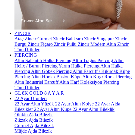
ZİNCİR
Ataç Zincir
Gurmet Zincir
Balıksırtı Zincir
Singapur Zincir
Burgu Zincir
Figaro Zincir
Pullu Zincir
Modern Altın Zincir
Tüm Ürünler
PİERCİNG
Altın Sallantılı Halka Piercing
Altın Tragus Piercing
Altın
Helix / Burun Piercing
Yarım Halka Piercing
Altın Halka
Piercing
Altın Göbek Piercing
Altın Earcuff / Kıkırdak Küpe
Piercing
Altın Hook / Baston Küpe
Altın Kaş / Rook Piercing
Altın Industriel Earcuff
Altın Harf Koleksiyon Piercing
Tüm Ürünler
GL 8K GOLD
8 A Y A R
22 Ayar Ürünleri
22 Ayar Altın Yüzük
22 Ayar Altın Kolye
22 Ayar Ajda
Bilezikler
22 Ayar Altın Küpe
22 Ayar Altın Bileklik
Oluklu Ajda Bilezik
Zikzak Ajda Bilezik
Gurmet Ajda Bilezik
Müjde Ajda Bilezik