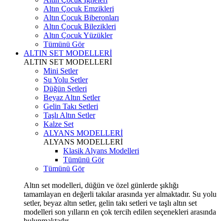
Altın Çocuk Emzikleri
Altın Çocuk Biberonları
Altın Çocuk Bilezikleri
Altın Çocuk Yüzükler
Tümünü Gör
ALTIN SET MODELLERİ
ALTIN SET MODELLERİ
Mini Setler
Su Yolu Setler
Düğün Setleri
Beyaz Altın Setler
Gelin Takı Setleri
Taşlı Altın Setler
Kalze Set
ALYANS MODELLERİ
ALYANS MODELLERİ
Klasik Alyans Modelleri
Tümünü Gör
Tümünü Gör
Altın set modelleri, düğün ve özel günlerde şıklığı
tamamlayan en değerli takılar arasında yer almaktadır. Su yolu
setler, beyaz altın setler, gelin takı setleri ve taşlı altın set
modelleri son yılların en çok tercih edilen seçenekleri arasında
bulunmaktadır.