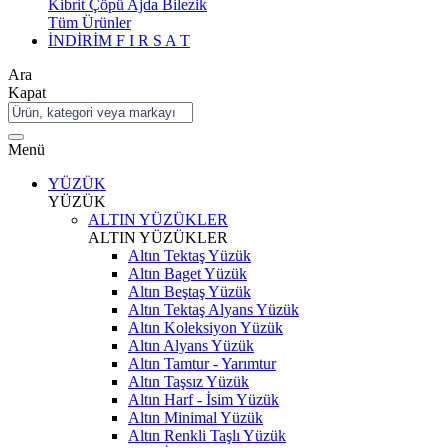
Kibrit Çöpü Ajda Bilezik
Tüm Ürünler
İNDİRİM
F I R S A T
Ara
Kapat
Menü
YÜZÜK
YÜZÜK
ALTIN YÜZÜKLER
ALTIN YÜZÜKLER
Altın Tektaş Yüzük
Altın Baget Yüzük
Altın Beştaş Yüzük
Altın Tektaş Alyans Yüzük
Altın Koleksiyon Yüzük
Altın Alyans Yüzük
Altın Tamtur - Yarımtur
Altın Taşsız Yüzük
Altın Harf - İsim Yüzük
Altın Minimal Yüzük
Altın Renkli Taşlı Yüzük