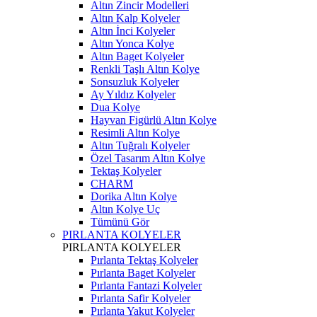
Altın Zincir Modelleri
Altın Kalp Kolyeler
Altın İnci Kolyeler
Altın Yonca Kolye
Altın Baget Kolyeler
Renkli Taşlı Altın Kolye
Sonsuzluk Kolyeler
Ay Yıldız Kolyeler
Dua Kolye
Hayvan Figürlü Altın Kolye
Resimli Altın Kolye
Altın Tuğralı Kolyeler
Özel Tasarım Altın Kolye
Tektaş Kolyeler
CHARM
Dorika Altın Kolye
Altın Kolye Uç
Tümünü Gör
PIRLANTA KOLYELER
PIRLANTA KOLYELER
Pırlanta Tektaş Kolyeler
Pırlanta Baget Kolyeler
Pırlanta Fantazi Kolyeler
Pırlanta Safir Kolyeler
Pırlanta Yakut Kolyeler