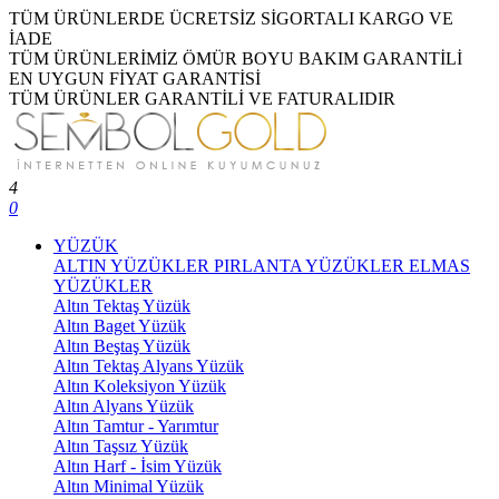
TÜM ÜRÜNLERDE ÜCRETSİZ SİGORTALI KARGO VE
İADE
TÜM ÜRÜNLERİMİZ ÖMÜR BOYU BAKIM GARANTİLİ
EN UYGUN FİYAT GARANTİSİ
TÜM ÜRÜNLER GARANTİLİ VE FATURALIDIR
4
0
YÜZÜK
ALTIN YÜZÜKLER
PIRLANTA YÜZÜKLER
ELMAS
YÜZÜKLER
Altın Tektaş Yüzük
Altın Baget Yüzük
Altın Beştaş Yüzük
Altın Tektaş Alyans Yüzük
Altın Koleksiyon Yüzük
Altın Alyans Yüzük
Altın Tamtur - Yarımtur
Altın Taşsız Yüzük
Altın Harf - İsim Yüzük
Altın Minimal Yüzük