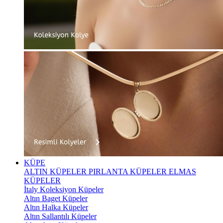
KÜPE
ALTIN KÜPELER
PIRLANTA KÜPELER
ELMAS
KÜPELER
İtaly Koleksiyon Küpeler
Altın Baget Küpeler
Altın Halka Küpeler
Altın Sallantılı Küpeler