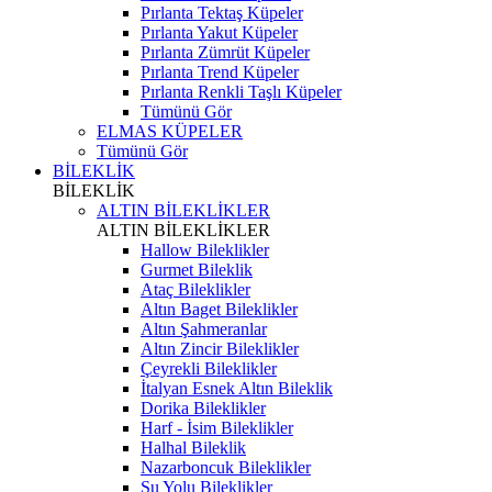
Pırlanta Tektaş Küpeler
Pırlanta Yakut Küpeler
Pırlanta Zümrüt Küpeler
Pırlanta Trend Küpeler
Pırlanta Renkli Taşlı Küpeler
Tümünü Gör
ELMAS KÜPELER
Tümünü Gör
BİLEKLİK
BİLEKLİK
ALTIN BİLEKLİKLER
ALTIN BİLEKLİKLER
Hallow Bileklikler
Gurmet Bileklik
Ataç Bileklikler
Altın Baget Bileklikler
Altın Şahmeranlar
Altın Zincir Bileklikler
Çeyrekli Bileklikler
İtalyan Esnek Altın Bileklik
Dorika Bileklikler
Harf - İsim Bileklikler
Halhal Bileklik
Nazarboncuk Bileklikler
Su Yolu Bileklikler