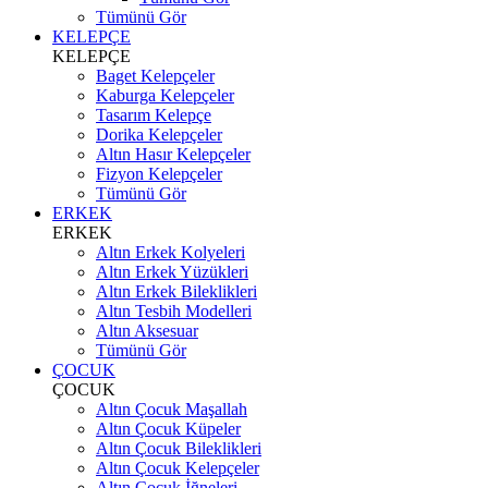
Tümünü Gör
KELEPÇE
KELEPÇE
Baget Kelepçeler
Kaburga Kelepçeler
Tasarım Kelepçe
Dorika Kelepçeler
Altın Hasır Kelepçeler
Fizyon Kelepçeler
Tümünü Gör
ERKEK
ERKEK
Altın Erkek Kolyeleri
Altın Erkek Yüzükleri
Altın Erkek Bileklikleri
Altın Tesbih Modelleri
Altın Aksesuar
Tümünü Gör
ÇOCUK
ÇOCUK
Altın Çocuk Maşallah
Altın Çocuk Küpeler
Altın Çocuk Bileklikleri
Altın Çocuk Kelepçeler
Altın Çocuk İğneleri