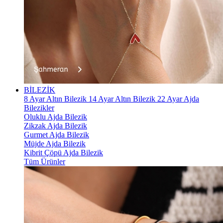
BİLEZİK
8 Ayar Altın Bilezik
14 Ayar Altın Bilezik
22 Ayar Ajda
Bilezikler
Oluklu Ajda Bilezik
Zikzak Ajda Bilezik
Gurmet Ajda Bilezik
Müjde Ajda Bilezik
Kibrit Çöpü Ajda Bilezik
Tüm Ürünler