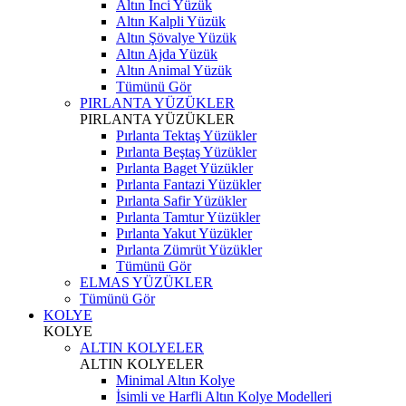
Altın İnci Yüzük
Altın Kalpli Yüzük
Altın Şövalye Yüzük
Altın Ajda Yüzük
Altın Animal Yüzük
Tümünü Gör
PIRLANTA YÜZÜKLER
PIRLANTA YÜZÜKLER
Pırlanta Tektaş Yüzükler
Pırlanta Beştaş Yüzükler
Pırlanta Baget Yüzükler
Pırlanta Fantazi Yüzükler
Pırlanta Safir Yüzükler
Pırlanta Tamtur Yüzükler
Pırlanta Yakut Yüzükler
Pırlanta Zümrüt Yüzükler
Tümünü Gör
ELMAS YÜZÜKLER
Tümünü Gör
KOLYE
KOLYE
ALTIN KOLYELER
ALTIN KOLYELER
Minimal Altın Kolye
İsimli ve Harfli Altın Kolye Modelleri