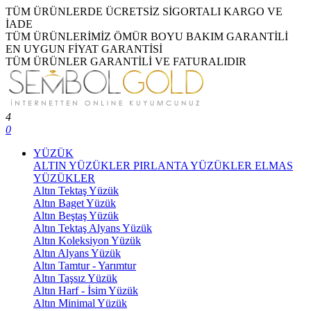
TÜM ÜRÜNLERDE ÜCRETSİZ SİGORTALI KARGO VE
İADE
TÜM ÜRÜNLERİMİZ ÖMÜR BOYU BAKIM GARANTİLİ
EN UYGUN FİYAT GARANTİSİ
TÜM ÜRÜNLER GARANTİLİ VE FATURALIDIR
4
0
YÜZÜK
ALTIN YÜZÜKLER
PIRLANTA YÜZÜKLER
ELMAS
YÜZÜKLER
Altın Tektaş Yüzük
Altın Baget Yüzük
Altın Beştaş Yüzük
Altın Tektaş Alyans Yüzük
Altın Koleksiyon Yüzük
Altın Alyans Yüzük
Altın Tamtur - Yarımtur
Altın Taşsız Yüzük
Altın Harf - İsim Yüzük
Altın Minimal Yüzük