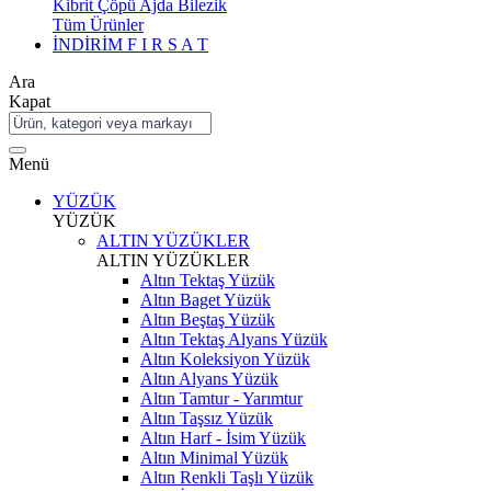
Kibrit Çöpü Ajda Bilezik
Tüm Ürünler
İNDİRİM
F I R S A T
Ara
Kapat
Menü
YÜZÜK
YÜZÜK
ALTIN YÜZÜKLER
ALTIN YÜZÜKLER
Altın Tektaş Yüzük
Altın Baget Yüzük
Altın Beştaş Yüzük
Altın Tektaş Alyans Yüzük
Altın Koleksiyon Yüzük
Altın Alyans Yüzük
Altın Tamtur - Yarımtur
Altın Taşsız Yüzük
Altın Harf - İsim Yüzük
Altın Minimal Yüzük
Altın Renkli Taşlı Yüzük