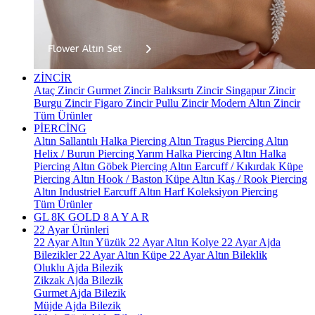
ZİNCİR
Ataç Zincir
Gurmet Zincir
Balıksırtı Zincir
Singapur Zincir
Burgu Zincir
Figaro Zincir
Pullu Zincir
Modern Altın Zincir
Tüm Ürünler
PİERCİNG
Altın Sallantılı Halka Piercing
Altın Tragus Piercing
Altın
Helix / Burun Piercing
Yarım Halka Piercing
Altın Halka
Piercing
Altın Göbek Piercing
Altın Earcuff / Kıkırdak Küpe
Piercing
Altın Hook / Baston Küpe
Altın Kaş / Rook Piercing
Altın Industriel Earcuff
Altın Harf Koleksiyon Piercing
Tüm Ürünler
GL 8K GOLD
8 A Y A R
22 Ayar Ürünleri
22 Ayar Altın Yüzük
22 Ayar Altın Kolye
22 Ayar Ajda
Bilezikler
22 Ayar Altın Küpe
22 Ayar Altın Bileklik
Oluklu Ajda Bilezik
Zikzak Ajda Bilezik
Gurmet Ajda Bilezik
Müjde Ajda Bilezik