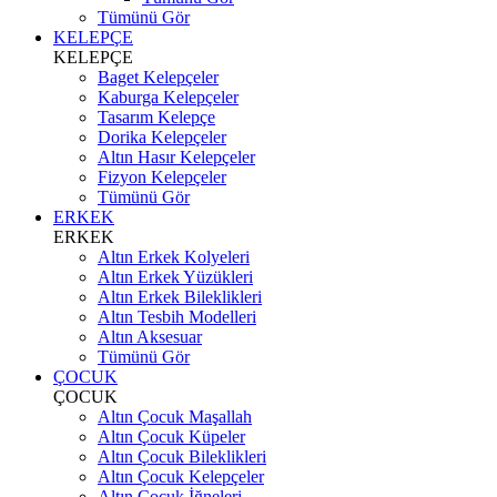
Tümünü Gör
KELEPÇE
KELEPÇE
Baget Kelepçeler
Kaburga Kelepçeler
Tasarım Kelepçe
Dorika Kelepçeler
Altın Hasır Kelepçeler
Fizyon Kelepçeler
Tümünü Gör
ERKEK
ERKEK
Altın Erkek Kolyeleri
Altın Erkek Yüzükleri
Altın Erkek Bileklikleri
Altın Tesbih Modelleri
Altın Aksesuar
Tümünü Gör
ÇOCUK
ÇOCUK
Altın Çocuk Maşallah
Altın Çocuk Küpeler
Altın Çocuk Bileklikleri
Altın Çocuk Kelepçeler
Altın Çocuk İğneleri