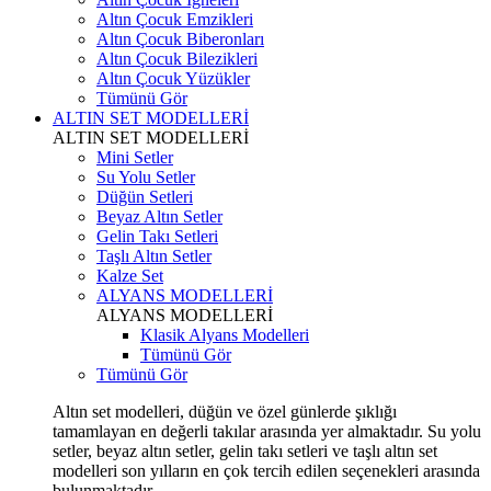
Altın Çocuk Emzikleri
Altın Çocuk Biberonları
Altın Çocuk Bilezikleri
Altın Çocuk Yüzükler
Tümünü Gör
ALTIN SET MODELLERİ
ALTIN SET MODELLERİ
Mini Setler
Su Yolu Setler
Düğün Setleri
Beyaz Altın Setler
Gelin Takı Setleri
Taşlı Altın Setler
Kalze Set
ALYANS MODELLERİ
ALYANS MODELLERİ
Klasik Alyans Modelleri
Tümünü Gör
Tümünü Gör
Altın set modelleri, düğün ve özel günlerde şıklığı
tamamlayan en değerli takılar arasında yer almaktadır. Su yolu
setler, beyaz altın setler, gelin takı setleri ve taşlı altın set
modelleri son yılların en çok tercih edilen seçenekleri arasında
bulunmaktadır.