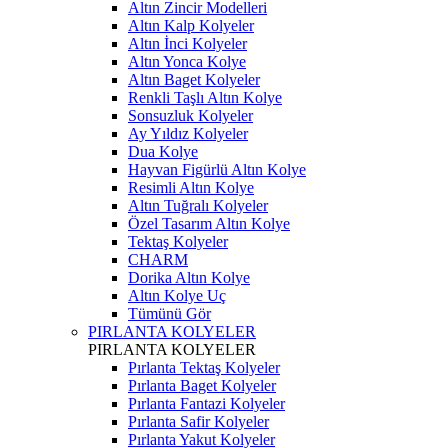
Altın Zincir Modelleri
Altın Kalp Kolyeler
Altın İnci Kolyeler
Altın Yonca Kolye
Altın Baget Kolyeler
Renkli Taşlı Altın Kolye
Sonsuzluk Kolyeler
Ay Yıldız Kolyeler
Dua Kolye
Hayvan Figürlü Altın Kolye
Resimli Altın Kolye
Altın Tuğralı Kolyeler
Özel Tasarım Altın Kolye
Tektaş Kolyeler
CHARM
Dorika Altın Kolye
Altın Kolye Uç
Tümünü Gör
PIRLANTA KOLYELER
PIRLANTA KOLYELER
Pırlanta Tektaş Kolyeler
Pırlanta Baget Kolyeler
Pırlanta Fantazi Kolyeler
Pırlanta Safir Kolyeler
Pırlanta Yakut Kolyeler