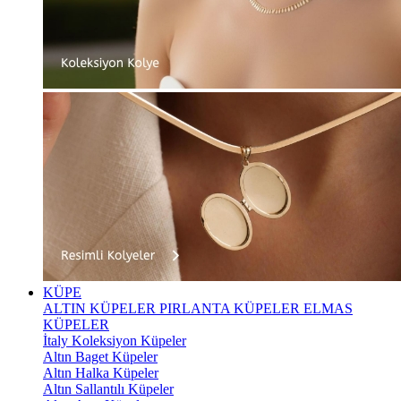
KÜPE
ALTIN KÜPELER
PIRLANTA KÜPELER
ELMAS
KÜPELER
İtaly Koleksiyon Küpeler
Altın Baget Küpeler
Altın Halka Küpeler
Altın Sallantılı Küpeler