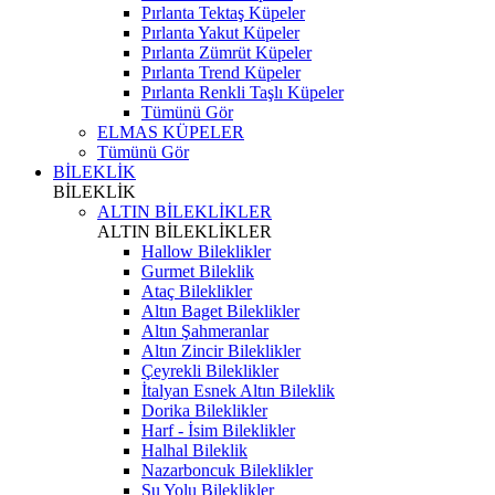
Pırlanta Tektaş Küpeler
Pırlanta Yakut Küpeler
Pırlanta Zümrüt Küpeler
Pırlanta Trend Küpeler
Pırlanta Renkli Taşlı Küpeler
Tümünü Gör
ELMAS KÜPELER
Tümünü Gör
BİLEKLİK
BİLEKLİK
ALTIN BİLEKLİKLER
ALTIN BİLEKLİKLER
Hallow Bileklikler
Gurmet Bileklik
Ataç Bileklikler
Altın Baget Bileklikler
Altın Şahmeranlar
Altın Zincir Bileklikler
Çeyrekli Bileklikler
İtalyan Esnek Altın Bileklik
Dorika Bileklikler
Harf - İsim Bileklikler
Halhal Bileklik
Nazarboncuk Bileklikler
Su Yolu Bileklikler