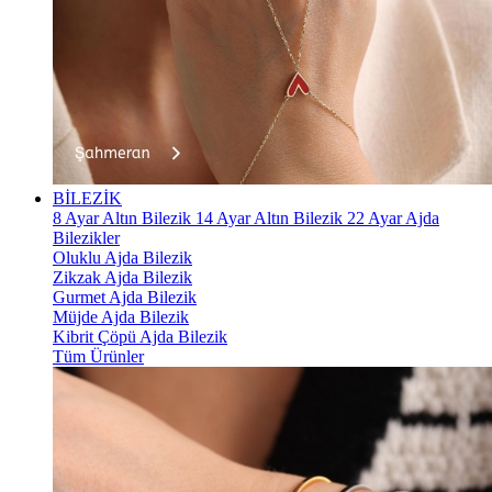
BİLEZİK
8 Ayar Altın Bilezik
14 Ayar Altın Bilezik
22 Ayar Ajda
Bilezikler
Oluklu Ajda Bilezik
Zikzak Ajda Bilezik
Gurmet Ajda Bilezik
Müjde Ajda Bilezik
Kibrit Çöpü Ajda Bilezik
Tüm Ürünler