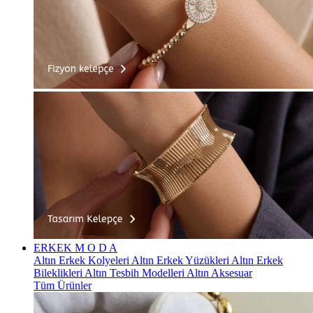
ERKEK
M O D A
Altın Erkek Kolyeleri
Altın Erkek Yüzükleri
Altın Erkek
Bileklikleri
Altın Tesbih Modelleri
Altın Aksesuar
Tüm Ürünler