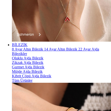
BİLEZİK
8 Ayar Altın Bilezik
14 Ayar Altın Bilezik
22 Ayar Ajda
Bilezikler
Oluklu Ajda Bilezik
Zikzak Ajda Bilezik
Gurmet Ajda Bilezik
Müjde Ajda Bilezik
Kibrit Çöpü Ajda Bilezik
Tüm Ürünler