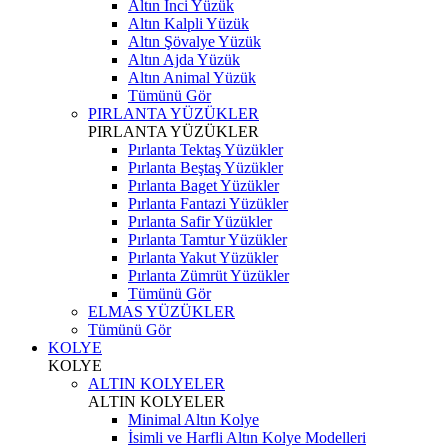
Altın İnci Yüzük
Altın Kalpli Yüzük
Altın Şövalye Yüzük
Altın Ajda Yüzük
Altın Animal Yüzük
Tümünü Gör
PIRLANTA YÜZÜKLER
PIRLANTA YÜZÜKLER
Pırlanta Tektaş Yüzükler
Pırlanta Beştaş Yüzükler
Pırlanta Baget Yüzükler
Pırlanta Fantazi Yüzükler
Pırlanta Safir Yüzükler
Pırlanta Tamtur Yüzükler
Pırlanta Yakut Yüzükler
Pırlanta Zümrüt Yüzükler
Tümünü Gör
ELMAS YÜZÜKLER
Tümünü Gör
KOLYE
KOLYE
ALTIN KOLYELER
ALTIN KOLYELER
Minimal Altın Kolye
İsimli ve Harfli Altın Kolye Modelleri