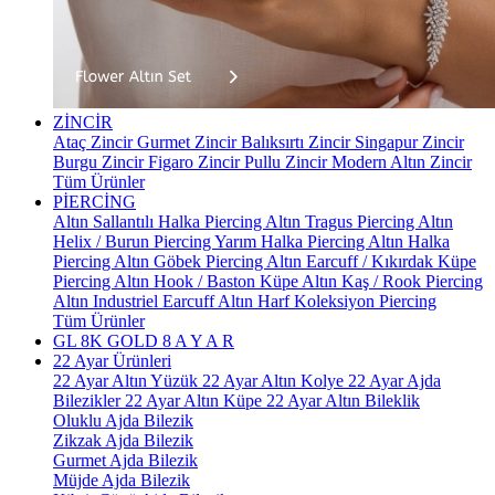
ZİNCİR
Ataç Zincir
Gurmet Zincir
Balıksırtı Zincir
Singapur Zincir
Burgu Zincir
Figaro Zincir
Pullu Zincir
Modern Altın Zincir
Tüm Ürünler
PİERCİNG
Altın Sallantılı Halka Piercing
Altın Tragus Piercing
Altın
Helix / Burun Piercing
Yarım Halka Piercing
Altın Halka
Piercing
Altın Göbek Piercing
Altın Earcuff / Kıkırdak Küpe
Piercing
Altın Hook / Baston Küpe
Altın Kaş / Rook Piercing
Altın Industriel Earcuff
Altın Harf Koleksiyon Piercing
Tüm Ürünler
GL 8K GOLD
8 A Y A R
22 Ayar Ürünleri
22 Ayar Altın Yüzük
22 Ayar Altın Kolye
22 Ayar Ajda
Bilezikler
22 Ayar Altın Küpe
22 Ayar Altın Bileklik
Oluklu Ajda Bilezik
Zikzak Ajda Bilezik
Gurmet Ajda Bilezik
Müjde Ajda Bilezik