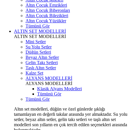
Altın Çocuk Emzikleri
Altın Çocuk Biberonları
Altın Çocuk Bilezikleri
Altın Çocuk Yüzükler
Tümünü Gör
ALTIN SET MODELLERİ
ALTIN SET MODELLERİ
Mini Setler
Su Yolu Setler
Düğün Setleri
Beyaz Altın Setler
Gelin Takı Setleri
Taşlı Altın Setler
Kalze Set
ALYANS MODELLERİ
ALYANS MODELLERİ
Klasik Alyans Modelleri
Tümünü Gör
Tümünü Gör
Altın set modelleri, düğün ve özel günlerde şıklığı
tamamlayan en değerli takılar arasında yer almaktadır. Su yolu
setler, beyaz altın setler, gelin takı setleri ve taşlı altın set
modelleri son yılların en çok tercih edilen seçenekleri arasında
bulunmaktadır.