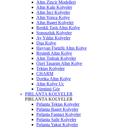
Altın Zincir Modelleri
Altın Kalp Kolyeler
Altın İnci Kolyeler
Altın Yonca Kolye
Altın Baget Kolyeler
Renkli Taşlı Altın Kolye
Sonsuzluk Kolyeler
Ay Yıldız Kolyeler
Dua Kolye
Hayvan Figürlü Altın Kolye
Resimli Altın Kolye
Altın Tuğralı Kolyeler
Özel Tasarım Altın Kolye
Tektaş Kolyeler
CHARM
Dorika Altın Kolye
Altın Kolye Uç
Tümünü Gör
PIRLANTA KOLYELER
PIRLANTA KOLYELER
Pırlanta Tektaş Kolyeler
Pırlanta Baget Kolyeler
Pırlanta Fantazi Kolyeler
Pırlanta Safir Kolyeler
Pırlanta Yakut Kolyeler