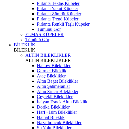
Pırlanta Tektaş Küpeler
Pırlanta Yakut Küpeler
Pırlanta Zümrüt Küpeler
Pırlanta Trend Küpeler
Pırlanta Renkli Taşlı Küpeler
Tümünü Gör
ELMAS KÜPELER
Tümünü Gör
BİLEKLİK
BİLEKLİK
ALTIN BİLEKLİKLER
ALTIN BİLEKLİKLER
Hallow Bileklikler
Gurmet Bileklik
Ataç Bileklikler
Altın Baget Bileklikler
Altın Şahmeranlar
Altın Zincir Bileklikler
Çeyrekli Bileklikler
İtalyan Esnek Altın Bileklik
Dorika Bileklikler
Harf - İsim Bileklikler
Halhal Bileklik
Nazarboncuk Bileklikler
Su Yolu Bileklikler