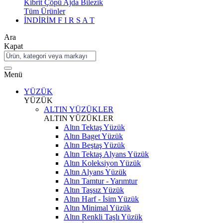
Kibrit Çöpü Ajda Bilezik
Tüm Ürünler
İNDİRİM
F I R S A T
Ara
Kapat
Menü
YÜZÜK
YÜZÜK
ALTIN YÜZÜKLER
ALTIN YÜZÜKLER
Altın Tektaş Yüzük
Altın Baget Yüzük
Altın Beştaş Yüzük
Altın Tektaş Alyans Yüzük
Altın Koleksiyon Yüzük
Altın Alyans Yüzük
Altın Tamtur - Yarımtur
Altın Taşsız Yüzük
Altın Harf - İsim Yüzük
Altın Minimal Yüzük
Altın Renkli Taşlı Yüzük