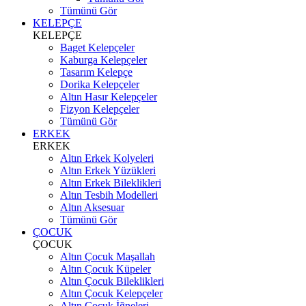
Tümünü Gör
KELEPÇE
KELEPÇE
Baget Kelepçeler
Kaburga Kelepçeler
Tasarım Kelepçe
Dorika Kelepçeler
Altın Hasır Kelepçeler
Fizyon Kelepçeler
Tümünü Gör
ERKEK
ERKEK
Altın Erkek Kolyeleri
Altın Erkek Yüzükleri
Altın Erkek Bileklikleri
Altın Tesbih Modelleri
Altın Aksesuar
Tümünü Gör
ÇOCUK
ÇOCUK
Altın Çocuk Maşallah
Altın Çocuk Küpeler
Altın Çocuk Bileklikleri
Altın Çocuk Kelepçeler
Altın Çocuk İğneleri