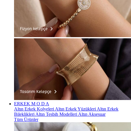
ERKEK
M O D A
Altın Erkek Kolyeleri
Altın Erkek Yüzükleri
Altın Erkek
Bileklikleri
Altın Tesbih Modelleri
Altın Aksesuar
Tüm Ürünler