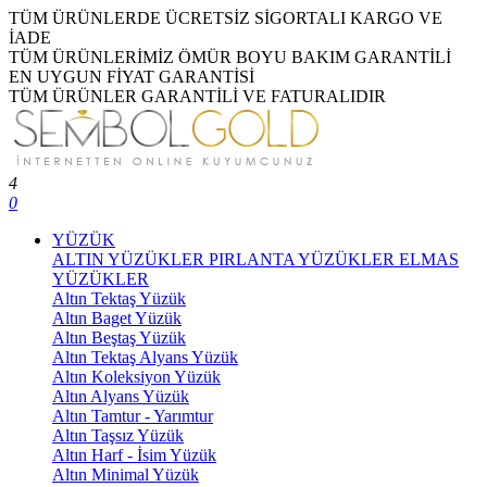
TÜM ÜRÜNLERDE ÜCRETSİZ SİGORTALI KARGO VE
İADE
TÜM ÜRÜNLERİMİZ ÖMÜR BOYU BAKIM GARANTİLİ
EN UYGUN FİYAT GARANTİSİ
TÜM ÜRÜNLER GARANTİLİ VE FATURALIDIR
4
0
YÜZÜK
ALTIN YÜZÜKLER
PIRLANTA YÜZÜKLER
ELMAS
YÜZÜKLER
Altın Tektaş Yüzük
Altın Baget Yüzük
Altın Beştaş Yüzük
Altın Tektaş Alyans Yüzük
Altın Koleksiyon Yüzük
Altın Alyans Yüzük
Altın Tamtur - Yarımtur
Altın Taşsız Yüzük
Altın Harf - İsim Yüzük
Altın Minimal Yüzük