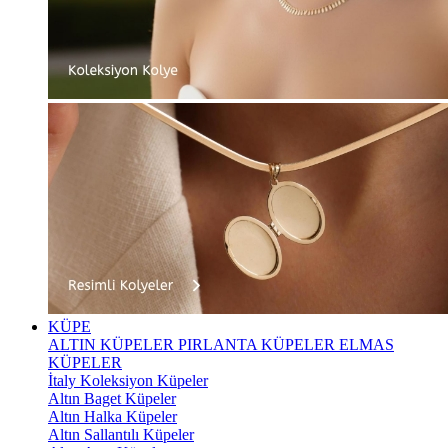
KÜPE
ALTIN KÜPELER
PIRLANTA KÜPELER
ELMAS
KÜPELER
İtaly Koleksiyon Küpeler
Altın Baget Küpeler
Altın Halka Küpeler
Altın Sallantılı Küpeler