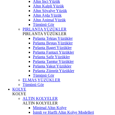
Altın İnci Yüzük
Altın Kalpli Yüzük
Altın Şövalye Yüzük
Altın Ajda Yüzük
Altın Animal Yüzük
Tümünü Gör
PIRLANTA YÜZÜKLER
PIRLANTA YÜZÜKLER
Pırlanta Tektaş Yüzükler
Pırlanta Beştaş Yüzükler
Pırlanta Baget Yüzükler
Pırlanta Fantazi Yüzükler
Pırlanta Safir Yüzükler
Pırlanta Tamtur Yüzükler
Pırlanta Yakut Yüzükler
Pırlanta Zümrüt Yüzükler
Tümünü Gör
ELMAS YÜZÜKLER
Tümünü Gör
KOLYE
KOLYE
ALTIN KOLYELER
ALTIN KOLYELER
Minimal Altın Kolye
İsimli ve Harfli Altın Kolye Modelleri