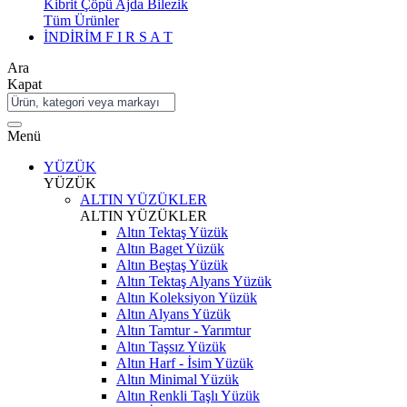
Kibrit Çöpü Ajda Bilezik
Tüm Ürünler
İNDİRİM
F I R S A T
Ara
Kapat
Menü
YÜZÜK
YÜZÜK
ALTIN YÜZÜKLER
ALTIN YÜZÜKLER
Altın Tektaş Yüzük
Altın Baget Yüzük
Altın Beştaş Yüzük
Altın Tektaş Alyans Yüzük
Altın Koleksiyon Yüzük
Altın Alyans Yüzük
Altın Tamtur - Yarımtur
Altın Taşsız Yüzük
Altın Harf - İsim Yüzük
Altın Minimal Yüzük
Altın Renkli Taşlı Yüzük