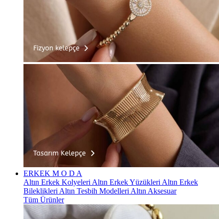
ERKEK
M O D A
Altın Erkek Kolyeleri
Altın Erkek Yüzükleri
Altın Erkek
Bileklikleri
Altın Tesbih Modelleri
Altın Aksesuar
Tüm Ürünler