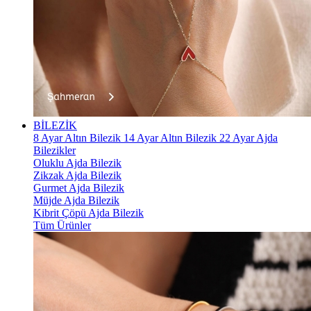
BİLEZİK
8 Ayar Altın Bilezik
14 Ayar Altın Bilezik
22 Ayar Ajda
Bilezikler
Oluklu Ajda Bilezik
Zikzak Ajda Bilezik
Gurmet Ajda Bilezik
Müjde Ajda Bilezik
Kibrit Çöpü Ajda Bilezik
Tüm Ürünler