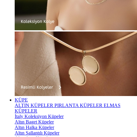
KÜPE
ALTIN KÜPELER
PIRLANTA KÜPELER
ELMAS
KÜPELER
İtaly Koleksiyon Küpeler
Altın Baget Küpeler
Altın Halka Küpeler
Altın Sallantılı Küpeler