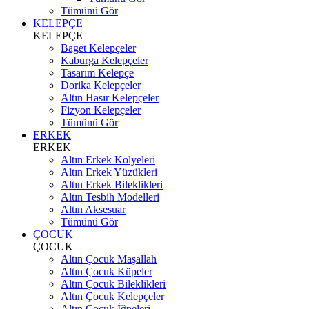
Tümünü Gör
KELEPÇE
KELEPÇE
Baget Kelepçeler
Kaburga Kelepçeler
Tasarım Kelepçe
Dorika Kelepçeler
Altın Hasır Kelepçeler
Fizyon Kelepçeler
Tümünü Gör
ERKEK
ERKEK
Altın Erkek Kolyeleri
Altın Erkek Yüzükleri
Altın Erkek Bileklikleri
Altın Tesbih Modelleri
Altın Aksesuar
Tümünü Gör
ÇOCUK
ÇOCUK
Altın Çocuk Maşallah
Altın Çocuk Küpeler
Altın Çocuk Bileklikleri
Altın Çocuk Kelepçeler
Altın Çocuk İğneleri