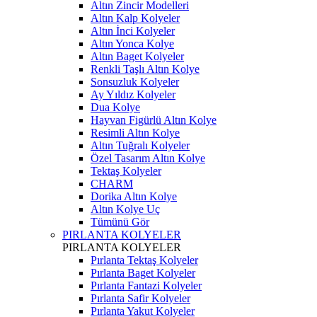
Altın Zincir Modelleri
Altın Kalp Kolyeler
Altın İnci Kolyeler
Altın Yonca Kolye
Altın Baget Kolyeler
Renkli Taşlı Altın Kolye
Sonsuzluk Kolyeler
Ay Yıldız Kolyeler
Dua Kolye
Hayvan Figürlü Altın Kolye
Resimli Altın Kolye
Altın Tuğralı Kolyeler
Özel Tasarım Altın Kolye
Tektaş Kolyeler
CHARM
Dorika Altın Kolye
Altın Kolye Uç
Tümünü Gör
PIRLANTA KOLYELER
PIRLANTA KOLYELER
Pırlanta Tektaş Kolyeler
Pırlanta Baget Kolyeler
Pırlanta Fantazi Kolyeler
Pırlanta Safir Kolyeler
Pırlanta Yakut Kolyeler