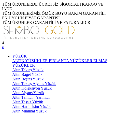
TÜM ÜRÜNLERDE ÜCRETSİZ SİGORTALI KARGO VE
İADE
TÜM ÜRÜNLERİMİZ ÖMÜR BOYU BAKIM GARANTİLİ
EN UYGUN FİYAT GARANTİSİ
TÜM ÜRÜNLER GARANTİLİ VE FATURALIDIR
4
0
YÜZÜK
ALTIN YÜZÜKLER
PIRLANTA YÜZÜKLER
ELMAS
YÜZÜKLER
Altın Tektaş Yüzük
Altın Baget Yüzük
Altın Beştaş Yüzük
Altın Tektaş Alyans Yüzük
Altın Koleksiyon Yüzük
Altın Alyans Yüzük
Altın Tamtur - Yarımtur
Altın Taşsız Yüzük
Altın Harf - İsim Yüzük
Altın Minimal Yüzük