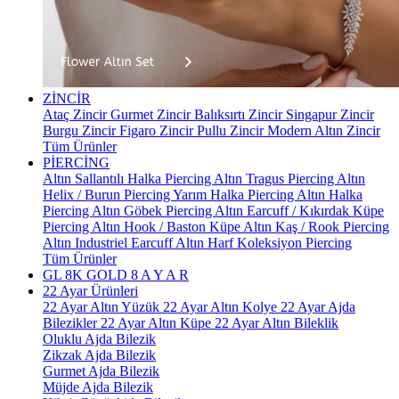
ZİNCİR
Ataç Zincir
Gurmet Zincir
Balıksırtı Zincir
Singapur Zincir
Burgu Zincir
Figaro Zincir
Pullu Zincir
Modern Altın Zincir
Tüm Ürünler
PİERCİNG
Altın Sallantılı Halka Piercing
Altın Tragus Piercing
Altın
Helix / Burun Piercing
Yarım Halka Piercing
Altın Halka
Piercing
Altın Göbek Piercing
Altın Earcuff / Kıkırdak Küpe
Piercing
Altın Hook / Baston Küpe
Altın Kaş / Rook Piercing
Altın Industriel Earcuff
Altın Harf Koleksiyon Piercing
Tüm Ürünler
GL 8K GOLD
8 A Y A R
22 Ayar Ürünleri
22 Ayar Altın Yüzük
22 Ayar Altın Kolye
22 Ayar Ajda
Bilezikler
22 Ayar Altın Küpe
22 Ayar Altın Bileklik
Oluklu Ajda Bilezik
Zikzak Ajda Bilezik
Gurmet Ajda Bilezik
Müjde Ajda Bilezik