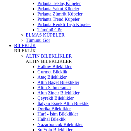
Pırlanta Tektaş Küpeler
Pırlanta Yakut Küpeler
Pırlanta Zümrüt Küpeler
Pırlanta Trend Küpeler
Pırlanta Renkli Taşlı Küpeler
Tümünü Gör
ELMAS KÜPELER
Tümünü Gör
BİLEKLİK
BİLEKLİK
ALTIN BİLEKLİKLER
ALTIN BİLEKLİKLER
Hallow Bileklikler
Gurmet Bileklik
Ataç Bileklikler
Altın Baget Bileklikler
Altın Şahmeranlar
Altın Zincir Bileklikler
Çeyrekli Bileklikler
İtalyan Esnek Altın Bileklik
Dorika Bileklikler
Harf - İsim Bileklikler
Halhal Bileklik
Nazarboncuk Bileklikler
Su Yolu Bileklikler