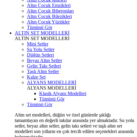
Altın Çocuk Emzikleri
Altın Çocuk Biberonları
Altın Çocuk Bilezikleri
Altın Çocuk Yüzükler
Tümünü Gör
ALTIN SET MODELLERİ
ALTIN SET MODELLERİ
Mini Setler
Su Yolu Setler
Düğün Setleri
Beyaz Altın Setler
Gelin Takı Setleri
Taşlı Altın Setler
Kalze Set
ALYANS MODELLERİ
ALYANS MODELLERİ
Klasik Alyans Modelleri
Tümünü Gör
Tümünü Gör
Altın set modelleri, düğün ve özel günlerde şıklığı
tamamlayan en değerli takılar arasında yer almaktadır. Su yolu
setler, beyaz altın setler, gelin takı setleri ve taşlı altın set
modelleri son yılların en çok tercih edilen seçenekleri arasında
bulunmaktadır.