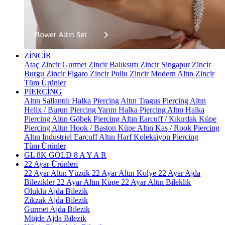
ZİNCİR
Ataç Zincir
Gurmet Zincir
Balıksırtı Zincir
Singapur Zincir
Burgu Zincir
Figaro Zincir
Pullu Zincir
Modern Altın Zincir
Tüm Ürünler
PİERCİNG
Altın Sallantılı Halka Piercing
Altın Tragus Piercing
Altın
Helix / Burun Piercing
Yarım Halka Piercing
Altın Halka
Piercing
Altın Göbek Piercing
Altın Earcuff / Kıkırdak Küpe
Piercing
Altın Hook / Baston Küpe
Altın Kaş / Rook Piercing
Altın Industriel Earcuff
Altın Harf Koleksiyon Piercing
Tüm Ürünler
GL 8K GOLD
8 A Y A R
22 Ayar Ürünleri
22 Ayar Altın Yüzük
22 Ayar Altın Kolye
22 Ayar Ajda
Bilezikler
22 Ayar Altın Küpe
22 Ayar Altın Bileklik
Oluklu Ajda Bilezik
Zikzak Ajda Bilezik
Gurmet Ajda Bilezik
Müjde Ajda Bilezik