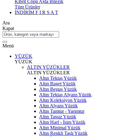
Kibrit Çöpü Ajda Bilezik
Tüm Ürünler
İNDİRİM
F I R S A T
Ara
Kapat
Menü
YÜZÜK
YÜZÜK
ALTIN YÜZÜKLER
ALTIN YÜZÜKLER
Altın Tektaş Yüzük
Altın Baget Yüzük
Altın Beştaş Yüzük
Altın Tektaş Alyans Yüzük
Altın Koleksiyon Yüzük
Altın Alyans Yüzük
Altın Tamtur - Yarımtur
Altın Taşsız Yüzük
Altın Harf - İsim Yüzük
Altın Minimal Yüzük
Altın Renkli Taşlı Yüzük