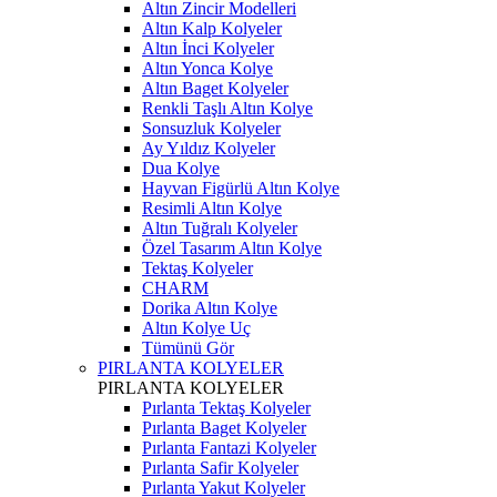
Altın Zincir Modelleri
Altın Kalp Kolyeler
Altın İnci Kolyeler
Altın Yonca Kolye
Altın Baget Kolyeler
Renkli Taşlı Altın Kolye
Sonsuzluk Kolyeler
Ay Yıldız Kolyeler
Dua Kolye
Hayvan Figürlü Altın Kolye
Resimli Altın Kolye
Altın Tuğralı Kolyeler
Özel Tasarım Altın Kolye
Tektaş Kolyeler
CHARM
Dorika Altın Kolye
Altın Kolye Uç
Tümünü Gör
PIRLANTA KOLYELER
PIRLANTA KOLYELER
Pırlanta Tektaş Kolyeler
Pırlanta Baget Kolyeler
Pırlanta Fantazi Kolyeler
Pırlanta Safir Kolyeler
Pırlanta Yakut Kolyeler