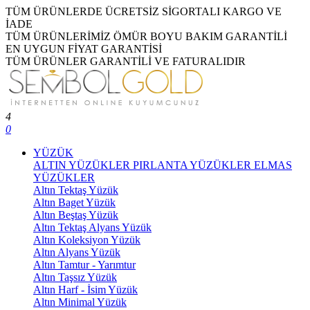
TÜM ÜRÜNLERDE ÜCRETSİZ SİGORTALI KARGO VE
İADE
TÜM ÜRÜNLERİMİZ ÖMÜR BOYU BAKIM GARANTİLİ
EN UYGUN FİYAT GARANTİSİ
TÜM ÜRÜNLER GARANTİLİ VE FATURALIDIR
4
0
YÜZÜK
ALTIN YÜZÜKLER
PIRLANTA YÜZÜKLER
ELMAS
YÜZÜKLER
Altın Tektaş Yüzük
Altın Baget Yüzük
Altın Beştaş Yüzük
Altın Tektaş Alyans Yüzük
Altın Koleksiyon Yüzük
Altın Alyans Yüzük
Altın Tamtur - Yarımtur
Altın Taşsız Yüzük
Altın Harf - İsim Yüzük
Altın Minimal Yüzük