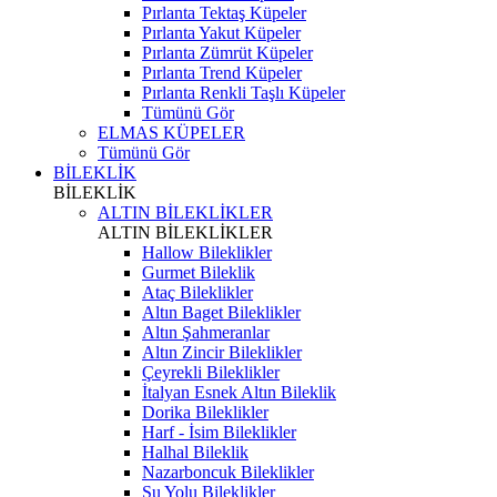
Pırlanta Tektaş Küpeler
Pırlanta Yakut Küpeler
Pırlanta Zümrüt Küpeler
Pırlanta Trend Küpeler
Pırlanta Renkli Taşlı Küpeler
Tümünü Gör
ELMAS KÜPELER
Tümünü Gör
BİLEKLİK
BİLEKLİK
ALTIN BİLEKLİKLER
ALTIN BİLEKLİKLER
Hallow Bileklikler
Gurmet Bileklik
Ataç Bileklikler
Altın Baget Bileklikler
Altın Şahmeranlar
Altın Zincir Bileklikler
Çeyrekli Bileklikler
İtalyan Esnek Altın Bileklik
Dorika Bileklikler
Harf - İsim Bileklikler
Halhal Bileklik
Nazarboncuk Bileklikler
Su Yolu Bileklikler