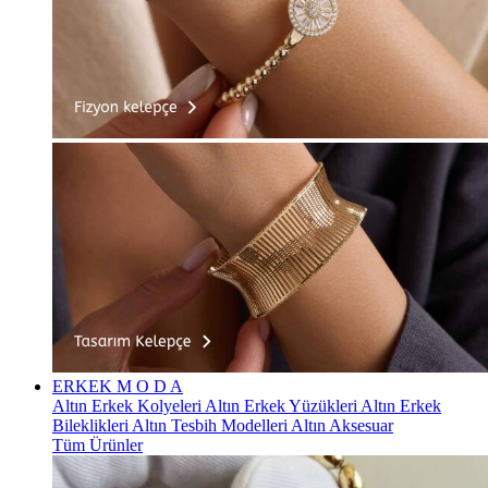
ERKEK
M O D A
Altın Erkek Kolyeleri
Altın Erkek Yüzükleri
Altın Erkek
Bileklikleri
Altın Tesbih Modelleri
Altın Aksesuar
Tüm Ürünler