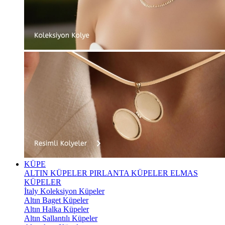
KÜPE
ALTIN KÜPELER
PIRLANTA KÜPELER
ELMAS
KÜPELER
İtaly Koleksiyon Küpeler
Altın Baget Küpeler
Altın Halka Küpeler
Altın Sallantılı Küpeler