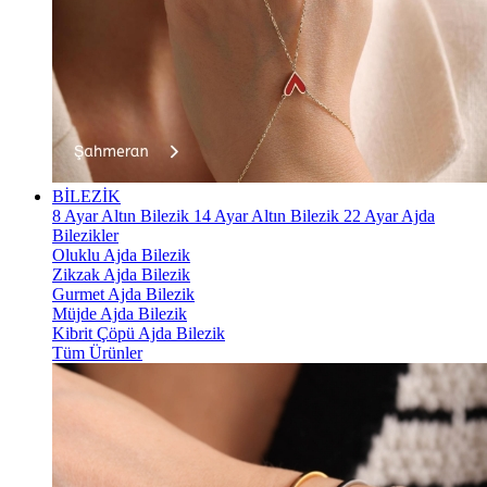
BİLEZİK
8 Ayar Altın Bilezik
14 Ayar Altın Bilezik
22 Ayar Ajda
Bilezikler
Oluklu Ajda Bilezik
Zikzak Ajda Bilezik
Gurmet Ajda Bilezik
Müjde Ajda Bilezik
Kibrit Çöpü Ajda Bilezik
Tüm Ürünler