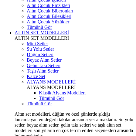
Altın Çocuk Emzikleri
Altın Çocuk Biberonları
Altın Çocuk Bilezikleri
Altın Çocuk Yüzükler
Tümünü Gör
ALTIN SET MODELLERİ
ALTIN SET MODELLERİ
Mini Setler
Su Yolu Setler
Düğün Setleri
Beyaz Altın Setler
Gelin Takı Setleri
Taşlı Altın Setler
Kalze Set
ALYANS MODELLERİ
ALYANS MODELLERİ
Klasik Alyans Modelleri
Tümünü Gör
Tümünü Gör
Altın set modelleri, düğün ve özel günlerde şıklığı
tamamlayan en değerli takılar arasında yer almaktadır. Su yolu
setler, beyaz altın setler, gelin takı setleri ve taşlı altın set
modelleri son yılların en çok tercih edilen seçenekleri arasında
bulunmaktadır.