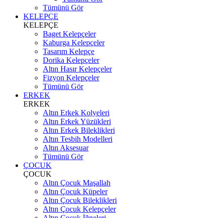
Tümünü Gör
KELEPÇE
KELEPÇE
Baget Kelepçeler
Kaburga Kelepçeler
Tasarım Kelepçe
Dorika Kelepçeler
Altın Hasır Kelepçeler
Fizyon Kelepçeler
Tümünü Gör
ERKEK
ERKEK
Altın Erkek Kolyeleri
Altın Erkek Yüzükleri
Altın Erkek Bileklikleri
Altın Tesbih Modelleri
Altın Aksesuar
Tümünü Gör
ÇOCUK
ÇOCUK
Altın Çocuk Maşallah
Altın Çocuk Küpeler
Altın Çocuk Bileklikleri
Altın Çocuk Kelepçeler
Altın Çocuk İğneleri