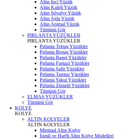
Altın İnci Yüzük
Altın Kalpli Yüzük
Altın Şövalye Yüzük
Altın Ajda Yüzük
Altın Animal Yüzük
Tümünü Gör
PIRLANTA YÜZÜKLER
PIRLANTA YÜZÜKLER
Pırlanta Tektaş Yüzükler
Pırlanta Beştaş Yüzükler
Pırlanta Baget Yüzükler
Pırlanta Fantazi Yüzükler
Pırlanta Safir Yüzükler
Pırlanta Tamtur Yüzükler
Pırlanta Yakut Yüzükler
Pırlanta Zümrüt Yüzükler
Tümünü Gör
ELMAS YÜZÜKLER
Tümünü Gör
KOLYE
KOLYE
ALTIN KOLYELER
ALTIN KOLYELER
Minimal Altın Kolye
İsimli ve Harfli Altın Kolye Modelleri