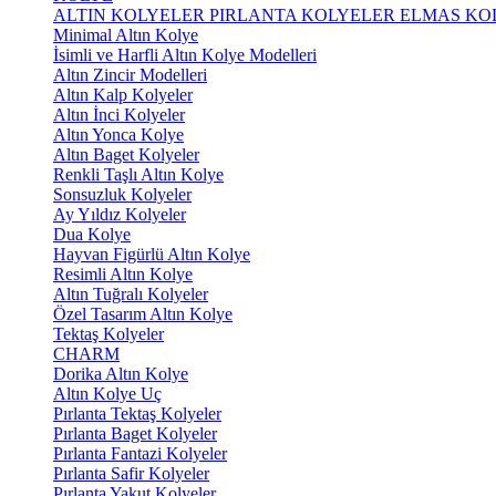
ALTIN KOLYELER
PIRLANTA KOLYELER
ELMAS KO
Minimal Altın Kolye
İsimli ve Harfli Altın Kolye Modelleri
Altın Zincir Modelleri
Altın Kalp Kolyeler
Altın İnci Kolyeler
Altın Yonca Kolye
Altın Baget Kolyeler
Renkli Taşlı Altın Kolye
Sonsuzluk Kolyeler
Ay Yıldız Kolyeler
Dua Kolye
Hayvan Figürlü Altın Kolye
Resimli Altın Kolye
Altın Tuğralı Kolyeler
Özel Tasarım Altın Kolye
Tektaş Kolyeler
CHARM
Dorika Altın Kolye
Altın Kolye Uç
Pırlanta Tektaş Kolyeler
Pırlanta Baget Kolyeler
Pırlanta Fantazi Kolyeler
Pırlanta Safir Kolyeler
Pırlanta Yakut Kolyeler