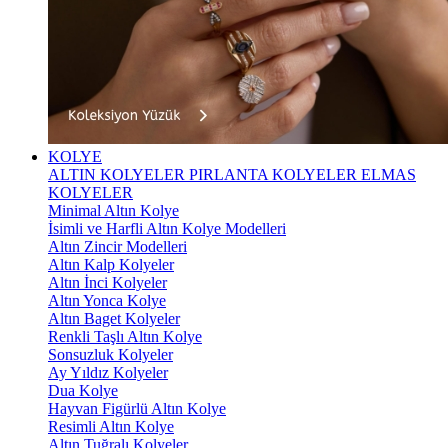
KOLYE
ALTIN KOLYELER
PIRLANTA KOLYELER
ELMAS
KOLYELER
Minimal Altın Kolye
İsimli ve Harfli Altın Kolye Modelleri
Altın Zincir Modelleri
Altın Kalp Kolyeler
Altın İnci Kolyeler
Altın Yonca Kolye
Altın Baget Kolyeler
Renkli Taşlı Altın Kolye
Sonsuzluk Kolyeler
Ay Yıldız Kolyeler
Dua Kolye
Hayvan Figürlü Altın Kolye
Resimli Altın Kolye
Altın Tuğralı Kolyeler