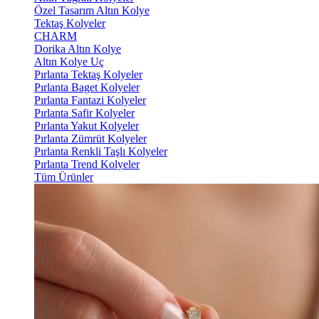
Özel Tasarım Altın Kolye
Tektaş Kolyeler
CHARM
Dorika Altın Kolye
Altın Kolye Uç
Pırlanta Tektaş Kolyeler
Pırlanta Baget Kolyeler
Pırlanta Fantazi Kolyeler
Pırlanta Safir Kolyeler
Pırlanta Yakut Kolyeler
Pırlanta Zümrüt Kolyeler
Pırlanta Renkli Taşlı Kolyeler
Pırlanta Trend Kolyeler
Tüm Ürünler