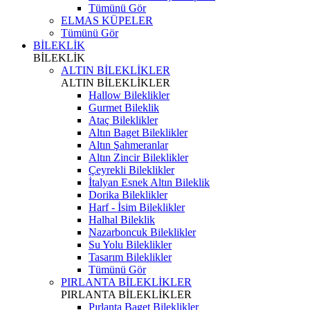
Tümünü Gör
ELMAS KÜPELER
Tümünü Gör
BİLEKLİK
BİLEKLİK
ALTIN BİLEKLİKLER
ALTIN BİLEKLİKLER
Hallow Bileklikler
Gurmet Bileklik
Ataç Bileklikler
Altın Baget Bileklikler
Altın Şahmeranlar
Altın Zincir Bileklikler
Çeyrekli Bileklikler
İtalyan Esnek Altın Bileklik
Dorika Bileklikler
Harf - İsim Bileklikler
Halhal Bileklik
Nazarboncuk Bileklikler
Su Yolu Bileklikler
Tasarım Bileklikler
Tümünü Gör
PIRLANTA BİLEKLİKLER
PIRLANTA BİLEKLİKLER
Pırlanta Baget Bileklikler