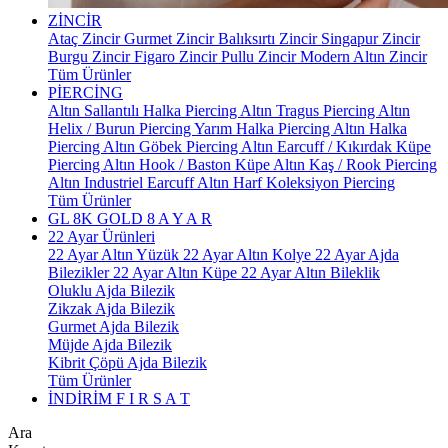
ZİNCİR
Ataç Zincir
Gurmet Zincir
Balıksırtı Zincir
Singapur Zincir
Burgu Zincir
Figaro Zincir
Pullu Zincir
Modern Altın Zincir
Tüm Ürünler
PİERCİNG
Altın Sallantılı Halka Piercing
Altın Tragus Piercing
Altın
Helix / Burun Piercing
Yarım Halka Piercing
Altın Halka
Piercing
Altın Göbek Piercing
Altın Earcuff / Kıkırdak Küpe
Piercing
Altın Hook / Baston Küpe
Altın Kaş / Rook Piercing
Altın Industriel Earcuff
Altın Harf Koleksiyon Piercing
Tüm Ürünler
GL 8K GOLD
8 A Y A R
22 Ayar Ürünleri
22 Ayar Altın Yüzük
22 Ayar Altın Kolye
22 Ayar Ajda
Bilezikler
22 Ayar Altın Küpe
22 Ayar Altın Bileklik
Oluklu Ajda Bilezik
Zikzak Ajda Bilezik
Gurmet Ajda Bilezik
Müjde Ajda Bilezik
Kibrit Çöpü Ajda Bilezik
Tüm Ürünler
İNDİRİM
F I R S A T
Ara