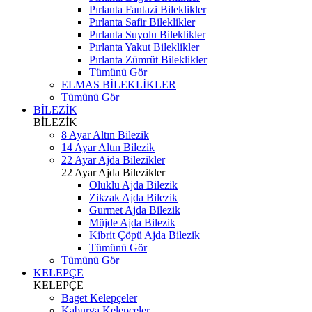
Pırlanta Fantazi Bileklikler
Pırlanta Safir Bileklikler
Pırlanta Suyolu Bileklikler
Pırlanta Yakut Bileklikler
Pırlanta Zümrüt Bileklikler
Tümünü Gör
ELMAS BİLEKLİKLER
Tümünü Gör
BİLEZİK
BİLEZİK
8 Ayar Altın Bilezik
14 Ayar Altın Bilezik
22 Ayar Ajda Bilezikler
22 Ayar Ajda Bilezikler
Oluklu Ajda Bilezik
Zikzak Ajda Bilezik
Gurmet Ajda Bilezik
Müjde Ajda Bilezik
Kibrit Çöpü Ajda Bilezik
Tümünü Gör
Tümünü Gör
KELEPÇE
KELEPÇE
Baget Kelepçeler
Kaburga Kelepçeler