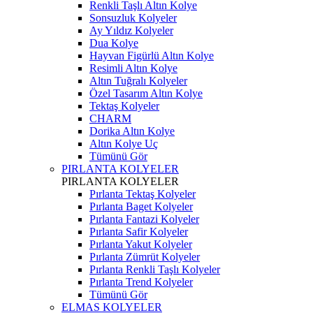
Renkli Taşlı Altın Kolye
Sonsuzluk Kolyeler
Ay Yıldız Kolyeler
Dua Kolye
Hayvan Figürlü Altın Kolye
Resimli Altın Kolye
Altın Tuğralı Kolyeler
Özel Tasarım Altın Kolye
Tektaş Kolyeler
CHARM
Dorika Altın Kolye
Altın Kolye Uç
Tümünü Gör
PIRLANTA KOLYELER
PIRLANTA KOLYELER
Pırlanta Tektaş Kolyeler
Pırlanta Baget Kolyeler
Pırlanta Fantazi Kolyeler
Pırlanta Safir Kolyeler
Pırlanta Yakut Kolyeler
Pırlanta Zümrüt Kolyeler
Pırlanta Renkli Taşlı Kolyeler
Pırlanta Trend Kolyeler
Tümünü Gör
ELMAS KOLYELER