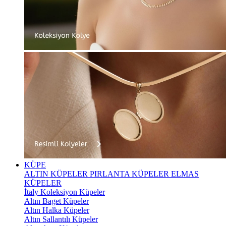
KÜPE
ALTIN KÜPELER
PIRLANTA KÜPELER
ELMAS
KÜPELER
İtaly Koleksiyon Küpeler
Altın Baget Küpeler
Altın Halka Küpeler
Altın Sallantılı Küpeler