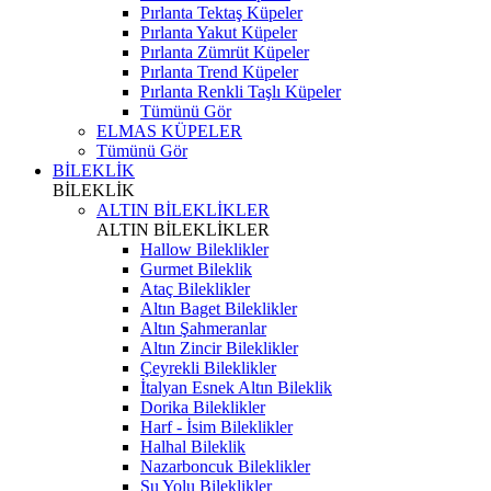
Pırlanta Tektaş Küpeler
Pırlanta Yakut Küpeler
Pırlanta Zümrüt Küpeler
Pırlanta Trend Küpeler
Pırlanta Renkli Taşlı Küpeler
Tümünü Gör
ELMAS KÜPELER
Tümünü Gör
BİLEKLİK
BİLEKLİK
ALTIN BİLEKLİKLER
ALTIN BİLEKLİKLER
Hallow Bileklikler
Gurmet Bileklik
Ataç Bileklikler
Altın Baget Bileklikler
Altın Şahmeranlar
Altın Zincir Bileklikler
Çeyrekli Bileklikler
İtalyan Esnek Altın Bileklik
Dorika Bileklikler
Harf - İsim Bileklikler
Halhal Bileklik
Nazarboncuk Bileklikler
Su Yolu Bileklikler