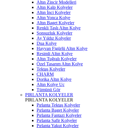
Altın Zincir Modelleri
Altın Kalp Kolyeler
Altın İnci Kolyeler
Altın Yonca Kolye
Altın Baget Kolyeler
Renkli Taşlı Altın Kolye
Sonsuzluk Kolyeler
Ay Yıldız Kolyeler
Dua Kolye
Hayvan Figürlü Altın Kolye
Resimli Altın Kolye
Altın Tuğralı Kolyeler
Özel Tasarım Altın Kolye
Tektaş Kolyeler
CHARM
Dorika Altın Kolye
Altın Kolye Uç
Tümünü Gör
PIRLANTA KOLYELER
PIRLANTA KOLYELER
Pırlanta Tektaş Kolyeler
Pırlanta Baget Kolyeler
Pırlanta Fantazi Kolyeler
Pırlanta Safir Kolyeler
Pırlanta Yakut Kolyeler