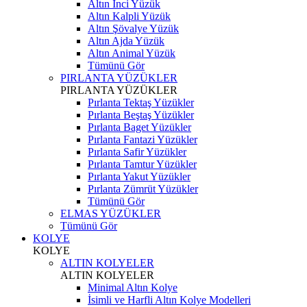
Altın İnci Yüzük
Altın Kalpli Yüzük
Altın Şövalye Yüzük
Altın Ajda Yüzük
Altın Animal Yüzük
Tümünü Gör
PIRLANTA YÜZÜKLER
PIRLANTA YÜZÜKLER
Pırlanta Tektaş Yüzükler
Pırlanta Beştaş Yüzükler
Pırlanta Baget Yüzükler
Pırlanta Fantazi Yüzükler
Pırlanta Safir Yüzükler
Pırlanta Tamtur Yüzükler
Pırlanta Yakut Yüzükler
Pırlanta Zümrüt Yüzükler
Tümünü Gör
ELMAS YÜZÜKLER
Tümünü Gör
KOLYE
KOLYE
ALTIN KOLYELER
ALTIN KOLYELER
Minimal Altın Kolye
İsimli ve Harfli Altın Kolye Modelleri