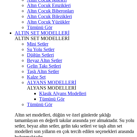
Altın Çocuk Emzikleri
Altın Çocuk Biberonları
Altın Çocuk Bilezikleri
Altın Çocuk Yüzükler
Tümünü Gör
ALTIN SET MODELLERİ
ALTIN SET MODELLERİ
Mini Setler
Su Yolu Setler
Düğün Setleri
Beyaz Altın Setler
Gelin Takı Setleri
Taşlı Altın Setler
Kalze Set
ALYANS MODELLERİ
ALYANS MODELLERİ
Klasik Alyans Modelleri
Tümünü Gör
Tümünü Gör
Altın set modelleri, düğün ve özel günlerde şıklığı
tamamlayan en değerli takılar arasında yer almaktadır. Su yolu
setler, beyaz altın setler, gelin takı setleri ve taşlı altın set
modelleri son yılların en çok tercih edilen seçenekleri arasında
bulunmaktadır.