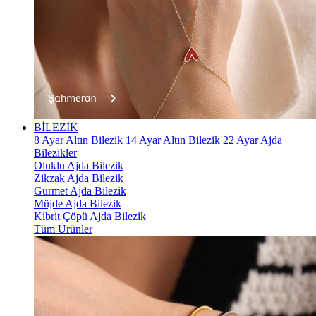
BİLEZİK
8 Ayar Altın Bilezik
14 Ayar Altın Bilezik
22 Ayar Ajda
Bilezikler
Oluklu Ajda Bilezik
Zikzak Ajda Bilezik
Gurmet Ajda Bilezik
Müjde Ajda Bilezik
Kibrit Çöpü Ajda Bilezik
Tüm Ürünler