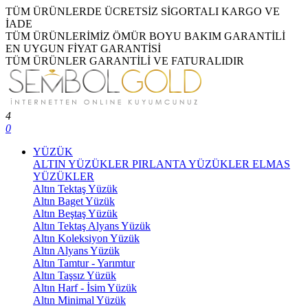
TÜM ÜRÜNLERDE ÜCRETSİZ SİGORTALI KARGO VE
İADE
TÜM ÜRÜNLERİMİZ ÖMÜR BOYU BAKIM GARANTİLİ
EN UYGUN FİYAT GARANTİSİ
TÜM ÜRÜNLER GARANTİLİ VE FATURALIDIR
4
0
YÜZÜK
ALTIN YÜZÜKLER
PIRLANTA YÜZÜKLER
ELMAS
YÜZÜKLER
Altın Tektaş Yüzük
Altın Baget Yüzük
Altın Beştaş Yüzük
Altın Tektaş Alyans Yüzük
Altın Koleksiyon Yüzük
Altın Alyans Yüzük
Altın Tamtur - Yarımtur
Altın Taşsız Yüzük
Altın Harf - İsim Yüzük
Altın Minimal Yüzük