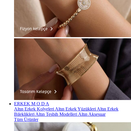
ERKEK
M O D A
Altın Erkek Kolyeleri
Altın Erkek Yüzükleri
Altın Erkek
Bileklikleri
Altın Tesbih Modelleri
Altın Aksesuar
Tüm Ürünler