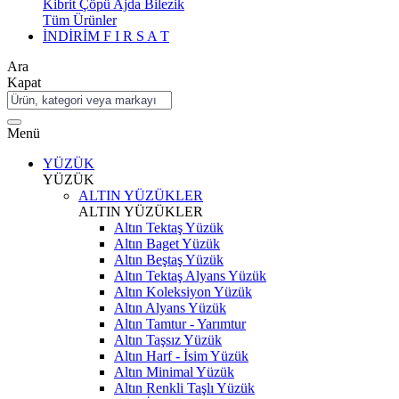
Kibrit Çöpü Ajda Bilezik
Tüm Ürünler
İNDİRİM
F I R S A T
Ara
Kapat
Menü
YÜZÜK
YÜZÜK
ALTIN YÜZÜKLER
ALTIN YÜZÜKLER
Altın Tektaş Yüzük
Altın Baget Yüzük
Altın Beştaş Yüzük
Altın Tektaş Alyans Yüzük
Altın Koleksiyon Yüzük
Altın Alyans Yüzük
Altın Tamtur - Yarımtur
Altın Taşsız Yüzük
Altın Harf - İsim Yüzük
Altın Minimal Yüzük
Altın Renkli Taşlı Yüzük