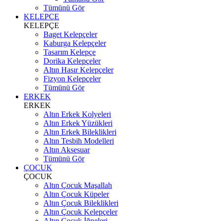
Tümünü Gör
KELEPÇE
KELEPÇE
Baget Kelepçeler
Kaburga Kelepçeler
Tasarım Kelepçe
Dorika Kelepçeler
Altın Hasır Kelepçeler
Fizyon Kelepçeler
Tümünü Gör
ERKEK
ERKEK
Altın Erkek Kolyeleri
Altın Erkek Yüzükleri
Altın Erkek Bileklikleri
Altın Tesbih Modelleri
Altın Aksesuar
Tümünü Gör
ÇOCUK
ÇOCUK
Altın Çocuk Maşallah
Altın Çocuk Küpeler
Altın Çocuk Bileklikleri
Altın Çocuk Kelepçeler
Altın Çocuk İğneleri