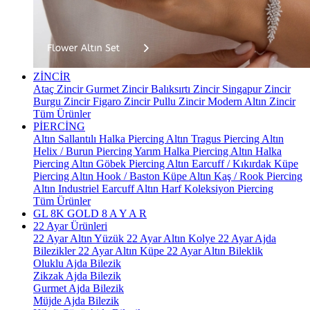
ZİNCİR
Ataç Zincir
Gurmet Zincir
Balıksırtı Zincir
Singapur Zincir
Burgu Zincir
Figaro Zincir
Pullu Zincir
Modern Altın Zincir
Tüm Ürünler
PİERCİNG
Altın Sallantılı Halka Piercing
Altın Tragus Piercing
Altın
Helix / Burun Piercing
Yarım Halka Piercing
Altın Halka
Piercing
Altın Göbek Piercing
Altın Earcuff / Kıkırdak Küpe
Piercing
Altın Hook / Baston Küpe
Altın Kaş / Rook Piercing
Altın Industriel Earcuff
Altın Harf Koleksiyon Piercing
Tüm Ürünler
GL 8K GOLD
8 A Y A R
22 Ayar Ürünleri
22 Ayar Altın Yüzük
22 Ayar Altın Kolye
22 Ayar Ajda
Bilezikler
22 Ayar Altın Küpe
22 Ayar Altın Bileklik
Oluklu Ajda Bilezik
Zikzak Ajda Bilezik
Gurmet Ajda Bilezik
Müjde Ajda Bilezik