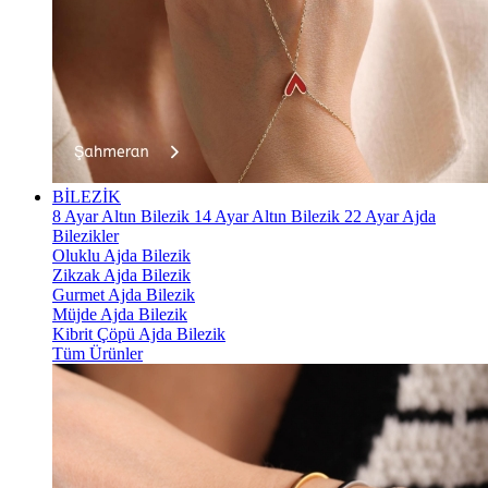
BİLEZİK
8 Ayar Altın Bilezik
14 Ayar Altın Bilezik
22 Ayar Ajda
Bilezikler
Oluklu Ajda Bilezik
Zikzak Ajda Bilezik
Gurmet Ajda Bilezik
Müjde Ajda Bilezik
Kibrit Çöpü Ajda Bilezik
Tüm Ürünler