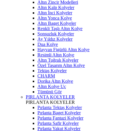
Altın Zincir Modelleri
Altın Kalp Kolyeler
Altın İnci Kolyeler
Altın Yonca Kolye
Altın Baget Kolyeler
Renkli Taşlı Altın Kolye
Sonsuzluk Kolyeler
Ay Yıldız Kolyeler
Dua Kolye
Hayvan Figürlü Altın Kolye
Resimli Altın Kolye
Altın Tuğralı Kolyeler
Özel Tasarım Altın Kolye
Tektaş Kolyeler
CHARM
Dorika Altın Kolye
Altın Kolye Uç
Tümünü Gör
PIRLANTA KOLYELER
PIRLANTA KOLYELER
Pırlanta Tektaş Kolyeler
Pırlanta Baget Kolyeler
Pırlanta Fantazi Kolyeler
Pırlanta Safir Kolyeler
Pırlanta Yakut Kolyeler