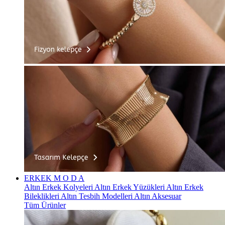
ERKEK
M O D A
Altın Erkek Kolyeleri
Altın Erkek Yüzükleri
Altın Erkek
Bileklikleri
Altın Tesbih Modelleri
Altın Aksesuar
Tüm Ürünler