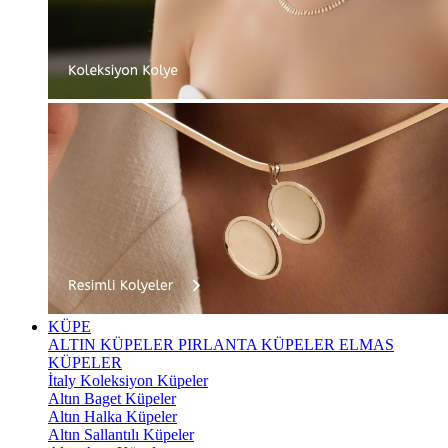
KÜPE
ALTIN KÜPELER
PIRLANTA KÜPELER
ELMAS
KÜPELER
İtaly Koleksiyon Küpeler
Altın Baget Küpeler
Altın Halka Küpeler
Altın Sallantılı Küpeler