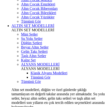
Altın Çocuk Emzikleri
Altın Çocuk Biberonları
Altın Çocuk Bilezikleri
Altın Çocuk Yüzükler
Tümünü Gör
ALTIN SET MODELLERİ
ALTIN SET MODELLERİ
Mini Setler
Su Yolu Setler
Düğün Setleri
Beyaz Altın Setler
Gelin Takı Setleri
Taşlı Altın Setler
Kalze Set
ALYANS MODELLERİ
ALYANS MODELLERİ
Klasik Alyans Modelleri
Tümünü Gör
Tümünü Gör
Altın set modelleri, düğün ve özel günlerde şıklığı
tamamlayan en değerli takılar arasında yer almaktadır. Su yolu
setler, beyaz altın setler, gelin takı setleri ve taşlı altın set
modelleri son yılların en çok tercih edilen seçenekleri arasında
bulunmaktadır.