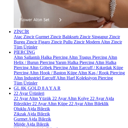
ZİNCİR
Ataç Zincir
Gurmet Zincir
Balıksırtı Zincir
Singapur Zincir
Burgu Zincir
Figaro Zincir
Pullu Zincir
Modern Altın Zincir
Tüm Ürünler
PİERCİNG
Altın Sallantılı Halka Piercing
Altın Tragus Piercing
Altın
Helix / Burun Piercing
Yarım Halka Piercing
Altın Halka
Piercing
Altın Göbek Piercing
Altın Earcuff / Kıkırdak Küpe
Piercing
Altın Hook / Baston Küpe
Altın Kaş / Rook Piercing
Altın Industriel Earcuff
Altın Harf Koleksiyon Piercing
Tüm Ürünler
GL 8K GOLD
8 A Y A R
22 Ayar Ürünleri
22 Ayar Altın Yüzük
22 Ayar Altın Kolye
22 Ayar Ajda
Bilezikler
22 Ayar Altın Küpe
22 Ayar Altın Bileklik
Oluklu Ajda Bilezik
Zikzak Ajda Bilezik
Gurmet Ajda Bilezik
Müjde Ajda Bilezik