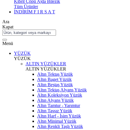
Kibrit Çöpü Ajda Bilezik
Tüm Ürünler
İNDİRİM
F I R S A T
Ara
Kapat
Menü
YÜZÜK
YÜZÜK
ALTIN YÜZÜKLER
ALTIN YÜZÜKLER
Altın Tektaş Yüzük
Altın Baget Yüzük
Altın Beştaş Yüzük
Altın Tektaş Alyans Yüzük
Altın Koleksiyon Yüzük
Altın Alyans Yüzük
Altın Tamtur - Yarımtur
Altın Taşsız Yüzük
Altın Harf - İsim Yüzük
Altın Minimal Yüzük
Altın Renkli Taşlı Yüzük