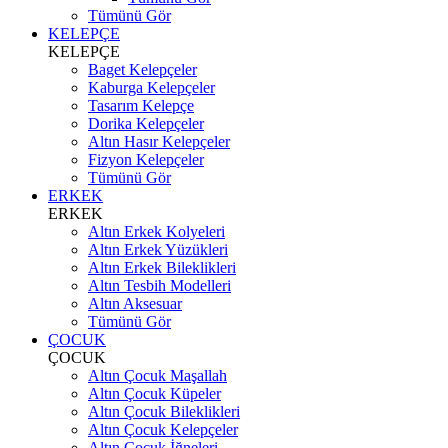
Tümünü Gör
KELEPÇE
KELEPÇE
Baget Kelepçeler
Kaburga Kelepçeler
Tasarım Kelepçe
Dorika Kelepçeler
Altın Hasır Kelepçeler
Fizyon Kelepçeler
Tümünü Gör
ERKEK
ERKEK
Altın Erkek Kolyeleri
Altın Erkek Yüzükleri
Altın Erkek Bileklikleri
Altın Tesbih Modelleri
Altın Aksesuar
Tümünü Gör
ÇOCUK
ÇOCUK
Altın Çocuk Maşallah
Altın Çocuk Küpeler
Altın Çocuk Bileklikleri
Altın Çocuk Kelepçeler
Altın Çocuk İğneleri