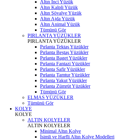
Altın İnci Yüzük
Altın Kalpli Yüzük
Altın Şövalye Yüzük
Altın Ajda Yüzük
Altın Animal Yüzük
Tümünü Gör
PIRLANTA YÜZÜKLER
PIRLANTA YÜZÜKLER
Pırlanta Tektaş Yüzükler
Pırlanta Beştaş Yüzükler
Pırlanta Baget Yüzükler
Pırlanta Fantazi Yüzükler
Pırlanta Safir Yüzükler
Pırlanta Tamtur Yüzükler
Pırlanta Yakut Yüzükler
Pırlanta Zümrüt Yüzükler
Tümünü Gör
ELMAS YÜZÜKLER
Tümünü Gör
KOLYE
KOLYE
ALTIN KOLYELER
ALTIN KOLYELER
Minimal Altın Kolye
İsimli ve Harfli Altın Kolye Modelleri