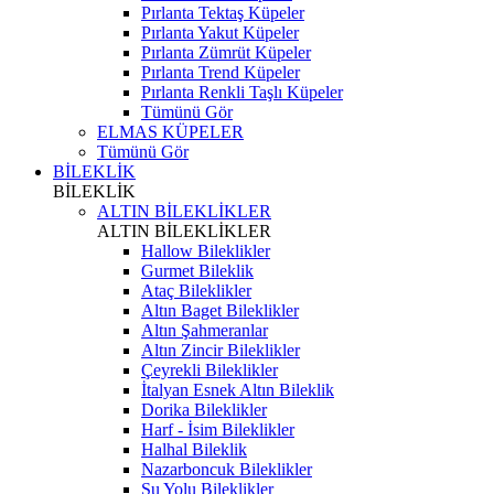
Pırlanta Tektaş Küpeler
Pırlanta Yakut Küpeler
Pırlanta Zümrüt Küpeler
Pırlanta Trend Küpeler
Pırlanta Renkli Taşlı Küpeler
Tümünü Gör
ELMAS KÜPELER
Tümünü Gör
BİLEKLİK
BİLEKLİK
ALTIN BİLEKLİKLER
ALTIN BİLEKLİKLER
Hallow Bileklikler
Gurmet Bileklik
Ataç Bileklikler
Altın Baget Bileklikler
Altın Şahmeranlar
Altın Zincir Bileklikler
Çeyrekli Bileklikler
İtalyan Esnek Altın Bileklik
Dorika Bileklikler
Harf - İsim Bileklikler
Halhal Bileklik
Nazarboncuk Bileklikler
Su Yolu Bileklikler