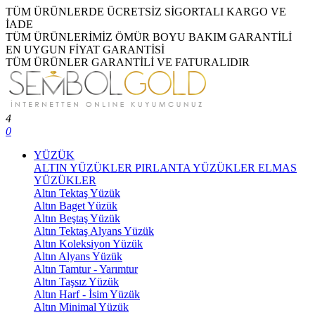
TÜM ÜRÜNLERDE ÜCRETSİZ SİGORTALI KARGO VE
İADE
TÜM ÜRÜNLERİMİZ ÖMÜR BOYU BAKIM GARANTİLİ
EN UYGUN FİYAT GARANTİSİ
TÜM ÜRÜNLER GARANTİLİ VE FATURALIDIR
4
0
YÜZÜK
ALTIN YÜZÜKLER
PIRLANTA YÜZÜKLER
ELMAS
YÜZÜKLER
Altın Tektaş Yüzük
Altın Baget Yüzük
Altın Beştaş Yüzük
Altın Tektaş Alyans Yüzük
Altın Koleksiyon Yüzük
Altın Alyans Yüzük
Altın Tamtur - Yarımtur
Altın Taşsız Yüzük
Altın Harf - İsim Yüzük
Altın Minimal Yüzük