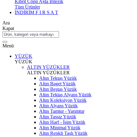
Kibrit Çöpü Ajda Bilezik
Tüm Ürünler
İNDİRİM
F I R S A T
Ara
Kapat
Menü
YÜZÜK
YÜZÜK
ALTIN YÜZÜKLER
ALTIN YÜZÜKLER
Altın Tektaş Yüzük
Altın Baget Yüzük
Altın Beştaş Yüzük
Altın Tektaş Alyans Yüzük
Altın Koleksiyon Yüzük
Altın Alyans Yüzük
Altın Tamtur - Yarımtur
Altın Taşsız Yüzük
Altın Harf - İsim Yüzük
Altın Minimal Yüzük
Altın Renkli Taşlı Yüzük