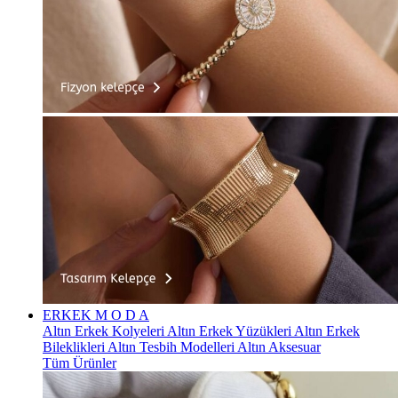
ERKEK
M O D A
Altın Erkek Kolyeleri
Altın Erkek Yüzükleri
Altın Erkek
Bileklikleri
Altın Tesbih Modelleri
Altın Aksesuar
Tüm Ürünler