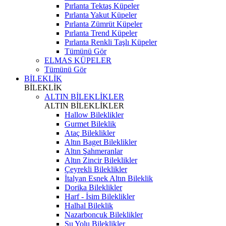
Pırlanta Tektaş Küpeler
Pırlanta Yakut Küpeler
Pırlanta Zümrüt Küpeler
Pırlanta Trend Küpeler
Pırlanta Renkli Taşlı Küpeler
Tümünü Gör
ELMAS KÜPELER
Tümünü Gör
BİLEKLİK
BİLEKLİK
ALTIN BİLEKLİKLER
ALTIN BİLEKLİKLER
Hallow Bileklikler
Gurmet Bileklik
Ataç Bileklikler
Altın Baget Bileklikler
Altın Şahmeranlar
Altın Zincir Bileklikler
Çeyrekli Bileklikler
İtalyan Esnek Altın Bileklik
Dorika Bileklikler
Harf - İsim Bileklikler
Halhal Bileklik
Nazarboncuk Bileklikler
Su Yolu Bileklikler