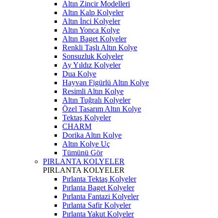
Altın Zincir Modelleri
Altın Kalp Kolyeler
Altın İnci Kolyeler
Altın Yonca Kolye
Altın Baget Kolyeler
Renkli Taşlı Altın Kolye
Sonsuzluk Kolyeler
Ay Yıldız Kolyeler
Dua Kolye
Hayvan Figürlü Altın Kolye
Resimli Altın Kolye
Altın Tuğralı Kolyeler
Özel Tasarım Altın Kolye
Tektaş Kolyeler
CHARM
Dorika Altın Kolye
Altın Kolye Uç
Tümünü Gör
PIRLANTA KOLYELER
PIRLANTA KOLYELER
Pırlanta Tektaş Kolyeler
Pırlanta Baget Kolyeler
Pırlanta Fantazi Kolyeler
Pırlanta Safir Kolyeler
Pırlanta Yakut Kolyeler