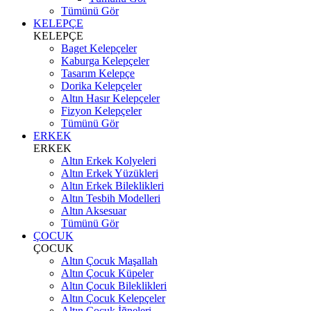
Tümünü Gör
KELEPÇE
KELEPÇE
Baget Kelepçeler
Kaburga Kelepçeler
Tasarım Kelepçe
Dorika Kelepçeler
Altın Hasır Kelepçeler
Fizyon Kelepçeler
Tümünü Gör
ERKEK
ERKEK
Altın Erkek Kolyeleri
Altın Erkek Yüzükleri
Altın Erkek Bileklikleri
Altın Tesbih Modelleri
Altın Aksesuar
Tümünü Gör
ÇOCUK
ÇOCUK
Altın Çocuk Maşallah
Altın Çocuk Küpeler
Altın Çocuk Bileklikleri
Altın Çocuk Kelepçeler
Altın Çocuk İğneleri