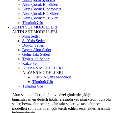
Altın Çocuk Emzikleri
Altın Çocuk Biberonları
Altın Çocuk Bilezikleri
Altın Çocuk Yüzükler
Tümünü Gör
ALTIN SET MODELLERİ
ALTIN SET MODELLERİ
Mini Setler
Su Yolu Setler
Düğün Setleri
Beyaz Altın Setler
Gelin Takı Setleri
Taşlı Altın Setler
Kalze Set
ALYANS MODELLERİ
ALYANS MODELLERİ
Klasik Alyans Modelleri
Tümünü Gör
Tümünü Gör
Altın set modelleri, düğün ve özel günlerde şıklığı
tamamlayan en değerli takılar arasında yer almaktadır. Su yolu
setler, beyaz altın setler, gelin takı setleri ve taşlı altın set
modelleri son yılların en çok tercih edilen seçenekleri arasında
bulunmaktadır.