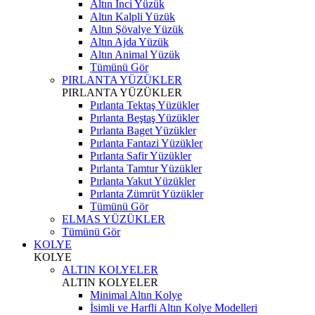
Altın İnci Yüzük
Altın Kalpli Yüzük
Altın Şövalye Yüzük
Altın Ajda Yüzük
Altın Animal Yüzük
Tümünü Gör
PIRLANTA YÜZÜKLER
PIRLANTA YÜZÜKLER
Pırlanta Tektaş Yüzükler
Pırlanta Beştaş Yüzükler
Pırlanta Baget Yüzükler
Pırlanta Fantazi Yüzükler
Pırlanta Safir Yüzükler
Pırlanta Tamtur Yüzükler
Pırlanta Yakut Yüzükler
Pırlanta Zümrüt Yüzükler
Tümünü Gör
ELMAS YÜZÜKLER
Tümünü Gör
KOLYE
KOLYE
ALTIN KOLYELER
ALTIN KOLYELER
Minimal Altın Kolye
İsimli ve Harfli Altın Kolye Modelleri