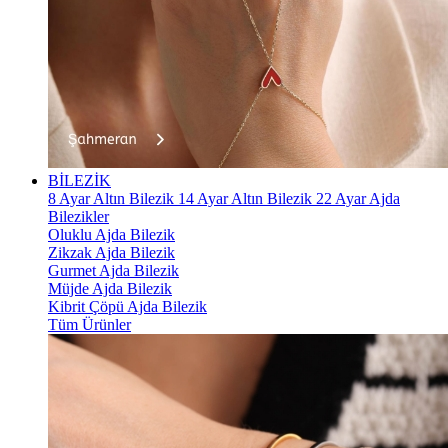
BİLEZİK
8 Ayar Altın Bilezik
14 Ayar Altın Bilezik
22 Ayar Ajda
Bilezikler
Oluklu Ajda Bilezik
Zikzak Ajda Bilezik
Gurmet Ajda Bilezik
Müjde Ajda Bilezik
Kibrit Çöpü Ajda Bilezik
Tüm Ürünler