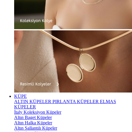
KÜPE
ALTIN KÜPELER
PIRLANTA KÜPELER
ELMAS
KÜPELER
İtaly Koleksiyon Küpeler
Altın Baget Küpeler
Altın Halka Küpeler
Altın Sallantılı Küpeler