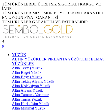
TÜM ÜRÜNLERDE ÜCRETSİZ SİGORTALI KARGO VE
İADE
TÜM ÜRÜNLERİMİZ ÖMÜR BOYU BAKIM GARANTİLİ
EN UYGUN FİYAT GARANTİSİ
TÜM ÜRÜNLER GARANTİLİ VE FATURALIDIR
4
0
YÜZÜK
ALTIN YÜZÜKLER
PIRLANTA YÜZÜKLER
ELMAS
YÜZÜKLER
Altın Tektaş Yüzük
Altın Baget Yüzük
Altın Beştaş Yüzük
Altın Tektaş Alyans Yüzük
Altın Koleksiyon Yüzük
Altın Alyans Yüzük
Altın Tamtur - Yarımtur
Altın Taşsız Yüzük
Altın Harf - İsim Yüzük
Altın Minimal Yüzük