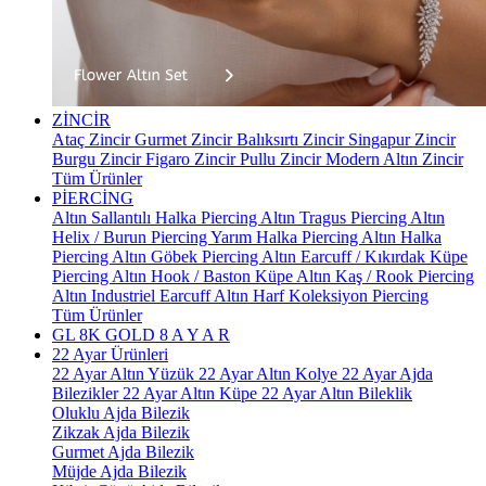
ZİNCİR
Ataç Zincir
Gurmet Zincir
Balıksırtı Zincir
Singapur Zincir
Burgu Zincir
Figaro Zincir
Pullu Zincir
Modern Altın Zincir
Tüm Ürünler
PİERCİNG
Altın Sallantılı Halka Piercing
Altın Tragus Piercing
Altın
Helix / Burun Piercing
Yarım Halka Piercing
Altın Halka
Piercing
Altın Göbek Piercing
Altın Earcuff / Kıkırdak Küpe
Piercing
Altın Hook / Baston Küpe
Altın Kaş / Rook Piercing
Altın Industriel Earcuff
Altın Harf Koleksiyon Piercing
Tüm Ürünler
GL 8K GOLD
8 A Y A R
22 Ayar Ürünleri
22 Ayar Altın Yüzük
22 Ayar Altın Kolye
22 Ayar Ajda
Bilezikler
22 Ayar Altın Küpe
22 Ayar Altın Bileklik
Oluklu Ajda Bilezik
Zikzak Ajda Bilezik
Gurmet Ajda Bilezik
Müjde Ajda Bilezik