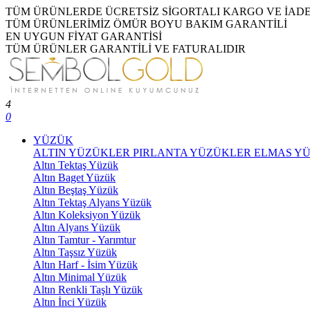
TÜM ÜRÜNLERDE ÜCRETSİZ SİGORTALI KARGO VE İAD
TÜM ÜRÜNLERİMİZ ÖMÜR BOYU BAKIM GARANTİLİ
EN UYGUN FİYAT GARANTİSİ
TÜM ÜRÜNLER GARANTİLİ VE FATURALIDIR
4
0
YÜZÜK
ALTIN YÜZÜKLER
PIRLANTA YÜZÜKLER
ELMAS Y
Altın Tektaş Yüzük
Altın Baget Yüzük
Altın Beştaş Yüzük
Altın Tektaş Alyans Yüzük
Altın Koleksiyon Yüzük
Altın Alyans Yüzük
Altın Tamtur - Yarımtur
Altın Taşsız Yüzük
Altın Harf - İsim Yüzük
Altın Minimal Yüzük
Altın Renkli Taşlı Yüzük
Altın İnci Yüzük