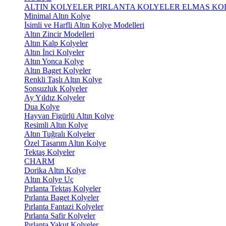
ALTIN KOLYELER
PIRLANTA KOLYELER
ELMAS KO
Minimal Altın Kolye
İsimli ve Harfli Altın Kolye Modelleri
Altın Zincir Modelleri
Altın Kalp Kolyeler
Altın İnci Kolyeler
Altın Yonca Kolye
Altın Baget Kolyeler
Renkli Taşlı Altın Kolye
Sonsuzluk Kolyeler
Ay Yıldız Kolyeler
Dua Kolye
Hayvan Figürlü Altın Kolye
Resimli Altın Kolye
Altın Tuğralı Kolyeler
Özel Tasarım Altın Kolye
Tektaş Kolyeler
CHARM
Dorika Altın Kolye
Altın Kolye Uç
Pırlanta Tektaş Kolyeler
Pırlanta Baget Kolyeler
Pırlanta Fantazi Kolyeler
Pırlanta Safir Kolyeler
Pırlanta Yakut Kolyeler