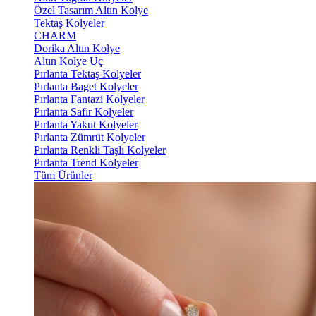
Özel Tasarım Altın Kolye
Tektaş Kolyeler
CHARM
Dorika Altın Kolye
Altın Kolye Uç
Pırlanta Tektaş Kolyeler
Pırlanta Baget Kolyeler
Pırlanta Fantazi Kolyeler
Pırlanta Safir Kolyeler
Pırlanta Yakut Kolyeler
Pırlanta Zümrüt Kolyeler
Pırlanta Renkli Taşlı Kolyeler
Pırlanta Trend Kolyeler
Tüm Ürünler