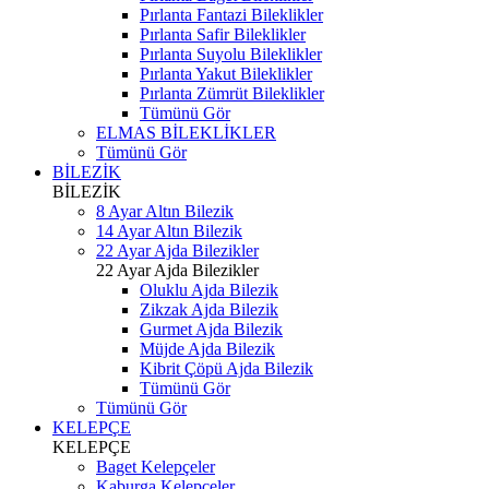
Pırlanta Fantazi Bileklikler
Pırlanta Safir Bileklikler
Pırlanta Suyolu Bileklikler
Pırlanta Yakut Bileklikler
Pırlanta Zümrüt Bileklikler
Tümünü Gör
ELMAS BİLEKLİKLER
Tümünü Gör
BİLEZİK
BİLEZİK
8 Ayar Altın Bilezik
14 Ayar Altın Bilezik
22 Ayar Ajda Bilezikler
22 Ayar Ajda Bilezikler
Oluklu Ajda Bilezik
Zikzak Ajda Bilezik
Gurmet Ajda Bilezik
Müjde Ajda Bilezik
Kibrit Çöpü Ajda Bilezik
Tümünü Gör
Tümünü Gör
KELEPÇE
KELEPÇE
Baget Kelepçeler
Kaburga Kelepçeler