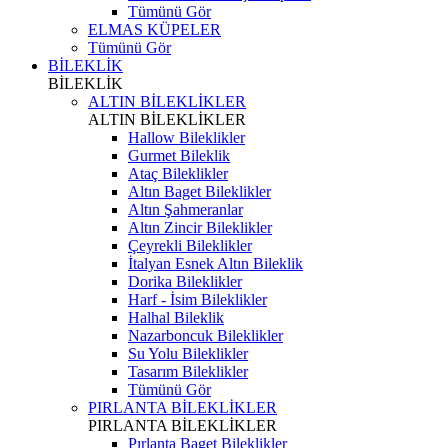
Tümünü Gör
ELMAS KÜPELER
Tümünü Gör
BİLEKLİK
BİLEKLİK
ALTIN BİLEKLİKLER
ALTIN BİLEKLİKLER
Hallow Bileklikler
Gurmet Bileklik
Ataç Bileklikler
Altın Baget Bileklikler
Altın Şahmeranlar
Altın Zincir Bileklikler
Çeyrekli Bileklikler
İtalyan Esnek Altın Bileklik
Dorika Bileklikler
Harf - İsim Bileklikler
Halhal Bileklik
Nazarboncuk Bileklikler
Su Yolu Bileklikler
Tasarım Bileklikler
Tümünü Gör
PIRLANTA BİLEKLİKLER
PIRLANTA BİLEKLİKLER
Pırlanta Baget Bileklikler