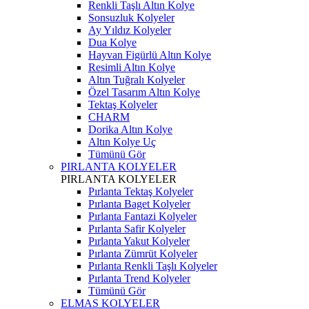
Renkli Taşlı Altın Kolye
Sonsuzluk Kolyeler
Ay Yıldız Kolyeler
Dua Kolye
Hayvan Figürlü Altın Kolye
Resimli Altın Kolye
Altın Tuğralı Kolyeler
Özel Tasarım Altın Kolye
Tektaş Kolyeler
CHARM
Dorika Altın Kolye
Altın Kolye Uç
Tümünü Gör
PIRLANTA KOLYELER
PIRLANTA KOLYELER
Pırlanta Tektaş Kolyeler
Pırlanta Baget Kolyeler
Pırlanta Fantazi Kolyeler
Pırlanta Safir Kolyeler
Pırlanta Yakut Kolyeler
Pırlanta Zümrüt Kolyeler
Pırlanta Renkli Taşlı Kolyeler
Pırlanta Trend Kolyeler
Tümünü Gör
ELMAS KOLYELER