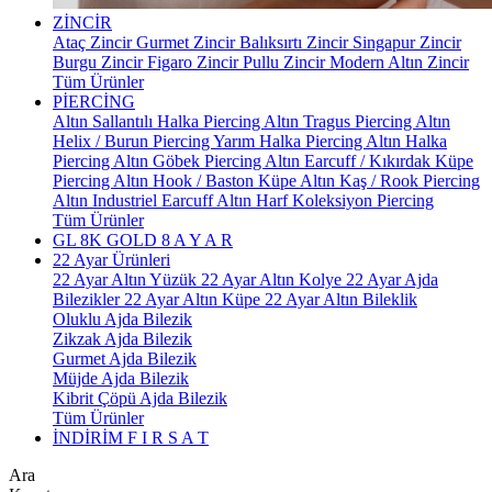
ZİNCİR
Ataç Zincir
Gurmet Zincir
Balıksırtı Zincir
Singapur Zincir
Burgu Zincir
Figaro Zincir
Pullu Zincir
Modern Altın Zincir
Tüm Ürünler
PİERCİNG
Altın Sallantılı Halka Piercing
Altın Tragus Piercing
Altın
Helix / Burun Piercing
Yarım Halka Piercing
Altın Halka
Piercing
Altın Göbek Piercing
Altın Earcuff / Kıkırdak Küpe
Piercing
Altın Hook / Baston Küpe
Altın Kaş / Rook Piercing
Altın Industriel Earcuff
Altın Harf Koleksiyon Piercing
Tüm Ürünler
GL 8K GOLD
8 A Y A R
22 Ayar Ürünleri
22 Ayar Altın Yüzük
22 Ayar Altın Kolye
22 Ayar Ajda
Bilezikler
22 Ayar Altın Küpe
22 Ayar Altın Bileklik
Oluklu Ajda Bilezik
Zikzak Ajda Bilezik
Gurmet Ajda Bilezik
Müjde Ajda Bilezik
Kibrit Çöpü Ajda Bilezik
Tüm Ürünler
İNDİRİM
F I R S A T
Ara