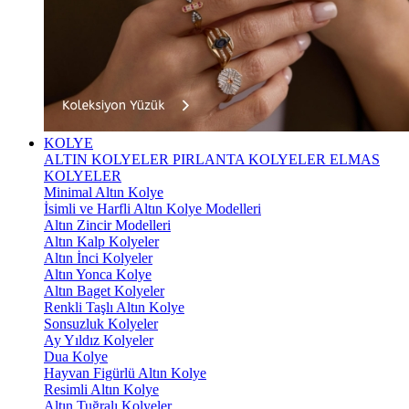
KOLYE
ALTIN KOLYELER
PIRLANTA KOLYELER
ELMAS
KOLYELER
Minimal Altın Kolye
İsimli ve Harfli Altın Kolye Modelleri
Altın Zincir Modelleri
Altın Kalp Kolyeler
Altın İnci Kolyeler
Altın Yonca Kolye
Altın Baget Kolyeler
Renkli Taşlı Altın Kolye
Sonsuzluk Kolyeler
Ay Yıldız Kolyeler
Dua Kolye
Hayvan Figürlü Altın Kolye
Resimli Altın Kolye
Altın Tuğralı Kolyeler