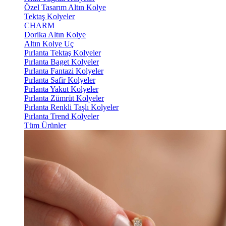
Özel Tasarım Altın Kolye
Tektaş Kolyeler
CHARM
Dorika Altın Kolye
Altın Kolye Uç
Pırlanta Tektaş Kolyeler
Pırlanta Baget Kolyeler
Pırlanta Fantazi Kolyeler
Pırlanta Safir Kolyeler
Pırlanta Yakut Kolyeler
Pırlanta Zümrüt Kolyeler
Pırlanta Renkli Taşlı Kolyeler
Pırlanta Trend Kolyeler
Tüm Ürünler