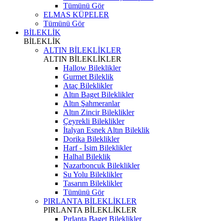
Tümünü Gör
ELMAS KÜPELER
Tümünü Gör
BİLEKLİK
BİLEKLİK
ALTIN BİLEKLİKLER
ALTIN BİLEKLİKLER
Hallow Bileklikler
Gurmet Bileklik
Ataç Bileklikler
Altın Baget Bileklikler
Altın Şahmeranlar
Altın Zincir Bileklikler
Çeyrekli Bileklikler
İtalyan Esnek Altın Bileklik
Dorika Bileklikler
Harf - İsim Bileklikler
Halhal Bileklik
Nazarboncuk Bileklikler
Su Yolu Bileklikler
Tasarım Bileklikler
Tümünü Gör
PIRLANTA BİLEKLİKLER
PIRLANTA BİLEKLİKLER
Pırlanta Baget Bileklikler