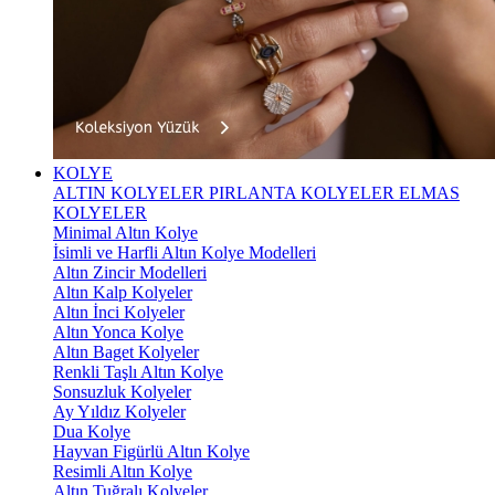
KOLYE
ALTIN KOLYELER
PIRLANTA KOLYELER
ELMAS
KOLYELER
Minimal Altın Kolye
İsimli ve Harfli Altın Kolye Modelleri
Altın Zincir Modelleri
Altın Kalp Kolyeler
Altın İnci Kolyeler
Altın Yonca Kolye
Altın Baget Kolyeler
Renkli Taşlı Altın Kolye
Sonsuzluk Kolyeler
Ay Yıldız Kolyeler
Dua Kolye
Hayvan Figürlü Altın Kolye
Resimli Altın Kolye
Altın Tuğralı Kolyeler