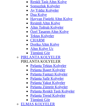
Renkli Taşlı Altın Kolye
Sonsuzluk Kolyeler
Ay Yıldız Kolyeler
Dua Kolye
Hayvan Figürlü Altın Kolye
Resimli Altın Kolye
Altın Tuğralı Kolyeler
Özel Tasarım Altın Kolye
Tektaş Kolyeler
CHARM
Dorika Altın Kolye
Altın Kolye Uç
Tümünü Gör
PIRLANTA KOLYELER
PIRLANTA KOLYELER
Pırlanta Tektaş Kolyeler
Pırlanta Baget Kolyeler
Pırlanta Fantazi Kolyeler
Pırlanta Safir Kolyeler
Pırlanta Yakut Kolyeler
Pırlanta Zümrüt Kolyeler
Pırlanta Renkli Taşlı Kolyeler
Pırlanta Trend Kolyeler
Tümünü Gör
ELMAS KOLYELER