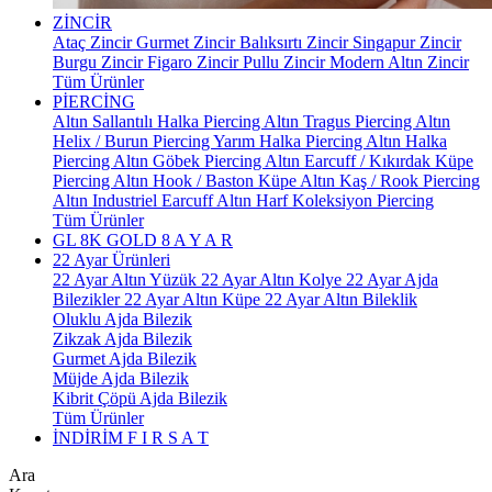
ZİNCİR
Ataç Zincir
Gurmet Zincir
Balıksırtı Zincir
Singapur Zincir
Burgu Zincir
Figaro Zincir
Pullu Zincir
Modern Altın Zincir
Tüm Ürünler
PİERCİNG
Altın Sallantılı Halka Piercing
Altın Tragus Piercing
Altın
Helix / Burun Piercing
Yarım Halka Piercing
Altın Halka
Piercing
Altın Göbek Piercing
Altın Earcuff / Kıkırdak Küpe
Piercing
Altın Hook / Baston Küpe
Altın Kaş / Rook Piercing
Altın Industriel Earcuff
Altın Harf Koleksiyon Piercing
Tüm Ürünler
GL 8K GOLD
8 A Y A R
22 Ayar Ürünleri
22 Ayar Altın Yüzük
22 Ayar Altın Kolye
22 Ayar Ajda
Bilezikler
22 Ayar Altın Küpe
22 Ayar Altın Bileklik
Oluklu Ajda Bilezik
Zikzak Ajda Bilezik
Gurmet Ajda Bilezik
Müjde Ajda Bilezik
Kibrit Çöpü Ajda Bilezik
Tüm Ürünler
İNDİRİM
F I R S A T
Ara