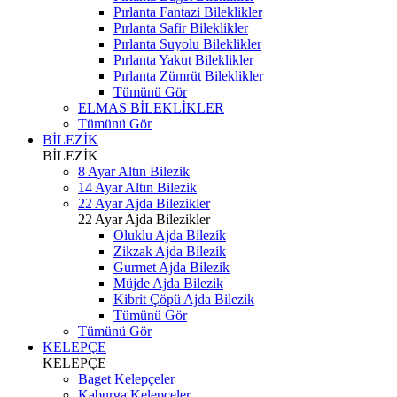
Pırlanta Fantazi Bileklikler
Pırlanta Safir Bileklikler
Pırlanta Suyolu Bileklikler
Pırlanta Yakut Bileklikler
Pırlanta Zümrüt Bileklikler
Tümünü Gör
ELMAS BİLEKLİKLER
Tümünü Gör
BİLEZİK
BİLEZİK
8 Ayar Altın Bilezik
14 Ayar Altın Bilezik
22 Ayar Ajda Bilezikler
22 Ayar Ajda Bilezikler
Oluklu Ajda Bilezik
Zikzak Ajda Bilezik
Gurmet Ajda Bilezik
Müjde Ajda Bilezik
Kibrit Çöpü Ajda Bilezik
Tümünü Gör
Tümünü Gör
KELEPÇE
KELEPÇE
Baget Kelepçeler
Kaburga Kelepçeler