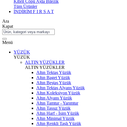
Kibrit Çöpü Ajda Bilezik
Tüm Ürünler
İNDİRİM
F I R S A T
Ara
Kapat
Menü
YÜZÜK
YÜZÜK
ALTIN YÜZÜKLER
ALTIN YÜZÜKLER
Altın Tektaş Yüzük
Altın Baget Yüzük
Altın Beştaş Yüzük
Altın Tektaş Alyans Yüzük
Altın Koleksiyon Yüzük
Altın Alyans Yüzük
Altın Tamtur - Yarımtur
Altın Taşsız Yüzük
Altın Harf - İsim Yüzük
Altın Minimal Yüzük
Altın Renkli Taşlı Yüzük