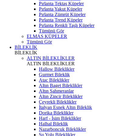
Pırlanta Tektaş Küpeler
Pırlanta Yakut Küpeler
Pırlanta Zümrüt Küpeler
Pırlanta Trend Küpeler
Pırlanta Renkli Taşlı Küpeler
Tümünü Gör
ELMAS KÜPELER
Tümünü Gör
BİLEKLİK
BİLEKLİK
ALTIN BİLEKLİKLER
ALTIN BİLEKLİKLER
Hallow Bileklikler
Gurmet Bileklik
Ataç Bileklikler
Altın Baget Bileklikler
Altın Şahmeranlar
Altın Zincir Bileklikler
Çeyrekli Bileklikler
İtalyan Esnek Altın Bileklik
Dorika Bileklikler
Harf - İsim Bileklikler
Halhal Bileklik
Nazarboncuk Bileklikler
Su Yolu Bileklikler