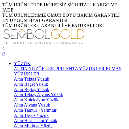
TÜM ÜRÜNLERDE ÜCRETSİZ SİGORTALI KARGO VE
İADE
TÜM ÜRÜNLERİMİZ ÖMÜR BOYU BAKIM GARANTİLİ
EN UYGUN FİYAT GARANTİSİ
TÜM ÜRÜNLER GARANTİLİ VE FATURALIDIR
4
0
YÜZÜK
ALTIN YÜZÜKLER
PIRLANTA YÜZÜKLER
ELMAS
YÜZÜKLER
Altın Tektaş Yüzük
Altın Baget Yüzük
Altın Beştaş Yüzük
Altın Tektaş Alyans Yüzük
Altın Koleksiyon Yüzük
Altın Alyans Yüzük
Altın Tamtur - Yarımtur
Altın Taşsız Yüzük
Altın Harf - İsim Yüzük
Altın Minimal Yüzük