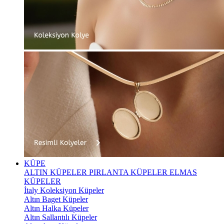
KÜPE
ALTIN KÜPELER
PIRLANTA KÜPELER
ELMAS
KÜPELER
İtaly Koleksiyon Küpeler
Altın Baget Küpeler
Altın Halka Küpeler
Altın Sallantılı Küpeler