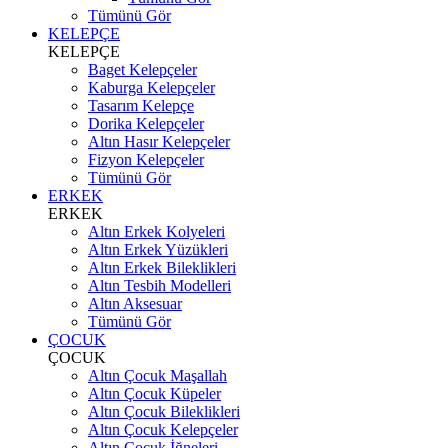
Tümünü Gör
KELEPÇE
KELEPÇE
Baget Kelepçeler
Kaburga Kelepçeler
Tasarım Kelepçe
Dorika Kelepçeler
Altın Hasır Kelepçeler
Fizyon Kelepçeler
Tümünü Gör
ERKEK
ERKEK
Altın Erkek Kolyeleri
Altın Erkek Yüzükleri
Altın Erkek Bileklikleri
Altın Tesbih Modelleri
Altın Aksesuar
Tümünü Gör
ÇOCUK
ÇOCUK
Altın Çocuk Maşallah
Altın Çocuk Küpeler
Altın Çocuk Bileklikleri
Altın Çocuk Kelepçeler
Altın Çocuk İğneleri