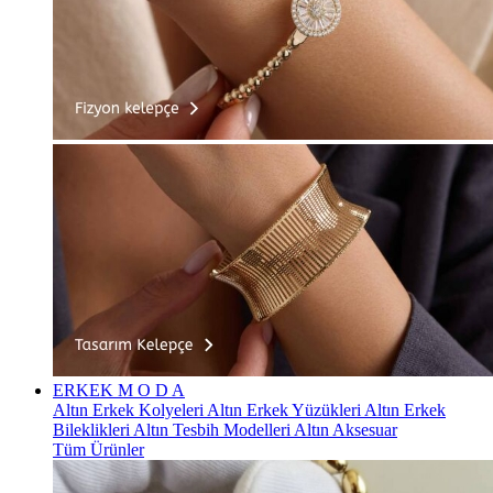
ERKEK
M O D A
Altın Erkek Kolyeleri
Altın Erkek Yüzükleri
Altın Erkek
Bileklikleri
Altın Tesbih Modelleri
Altın Aksesuar
Tüm Ürünler