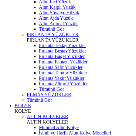
Altın İnci Yüzük
Altın Kalpli Yüzük
Altın Şövalye Yüzük
Altın Ajda Yüzük
Altın Animal Yüzük
Tümünü Gör
PIRLANTA YÜZÜKLER
PIRLANTA YÜZÜKLER
Pırlanta Tektaş Yüzükler
Pırlanta Beştaş Yüzükler
Pırlanta Baget Yüzükler
Pırlanta Fantazi Yüzükler
Pırlanta Safir Yüzükler
Pırlanta Tamtur Yüzükler
Pırlanta Yakut Yüzükler
Pırlanta Zümrüt Yüzükler
Tümünü Gör
ELMAS YÜZÜKLER
Tümünü Gör
KOLYE
KOLYE
ALTIN KOLYELER
ALTIN KOLYELER
Minimal Altın Kolye
İsimli ve Harfli Altın Kolye Modelleri