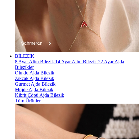
BİLEZİK
8 Ayar Altın Bilezik
14 Ayar Altın Bilezik
22 Ayar Ajda
Bilezikler
Oluklu Ajda Bilezik
Zikzak Ajda Bilezik
Gurmet Ajda Bilezik
Müjde Ajda Bilezik
Kibrit Çöpü Ajda Bilezik
Tüm Ürünler