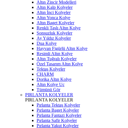
Altın Zincir Modelleri
Altın Kalp Kolyeler
Altın İnci Kolyeler
Altın Yonca Kolye
Altın Baget Kolyeler
Renkli Taşlı Altın Kolye
Sonsuzluk Kolyeler
Ay Yıldız Kolyeler
Dua Kolye
Hayvan Figürlü Altın Kolye
Resimli Altın Kolye
Altın Tuğralı Kolyeler
Özel Tasarım Altın Kolye
Tektaş Kolyeler
CHARM
Dorika Altın Kolye
Altın Kolye Uç
Tümünü Gör
PIRLANTA KOLYELER
PIRLANTA KOLYELER
Pırlanta Tektaş Kolyeler
Pırlanta Baget Kolyeler
Pırlanta Fantazi Kolyeler
Pırlanta Safir Kolyeler
Pırlanta Yakut Kolyeler