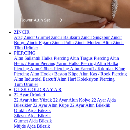
ZİNCİR
Ataç Zincir
Gurmet Zincir
Balıksırtı Zincir
Singapur Zincir
Burgu Zincir
Figaro Zincir
Pullu Zincir
Modern Altın Zincir
Tüm Ürünler
PİERCİNG
Altın Sallantılı Halka Piercing
Altın Tragus Piercing
Altın
Helix / Burun Piercing
Yarım Halka Piercing
Altın Halka
Piercing
Altın Göbek Piercing
Altın Earcuff / Kıkırdak Küpe
Piercing
Altın Hook / Baston Küpe
Altın Kaş / Rook Piercing
Altın Industriel Earcuff
Altın Harf Koleksiyon Piercing
Tüm Ürünler
GL 8K GOLD
8 A Y A R
22 Ayar Ürünleri
22 Ayar Altın Yüzük
22 Ayar Altın Kolye
22 Ayar Ajda
Bilezikler
22 Ayar Altın Küpe
22 Ayar Altın Bileklik
Oluklu Ajda Bilezik
Zikzak Ajda Bilezik
Gurmet Ajda Bilezik
Müjde Ajda Bilezik