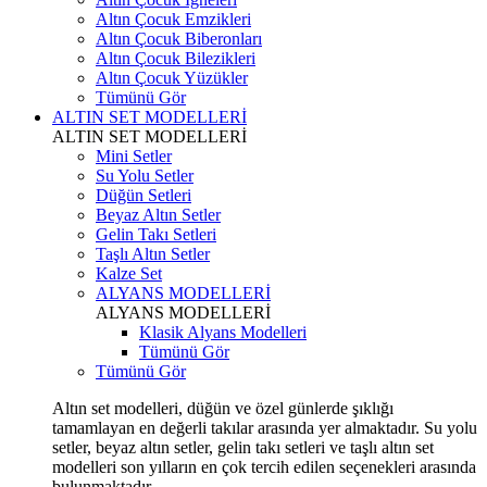
Altın Çocuk Emzikleri
Altın Çocuk Biberonları
Altın Çocuk Bilezikleri
Altın Çocuk Yüzükler
Tümünü Gör
ALTIN SET MODELLERİ
ALTIN SET MODELLERİ
Mini Setler
Su Yolu Setler
Düğün Setleri
Beyaz Altın Setler
Gelin Takı Setleri
Taşlı Altın Setler
Kalze Set
ALYANS MODELLERİ
ALYANS MODELLERİ
Klasik Alyans Modelleri
Tümünü Gör
Tümünü Gör
Altın set modelleri, düğün ve özel günlerde şıklığı
tamamlayan en değerli takılar arasında yer almaktadır. Su yolu
setler, beyaz altın setler, gelin takı setleri ve taşlı altın set
modelleri son yılların en çok tercih edilen seçenekleri arasında
bulunmaktadır.