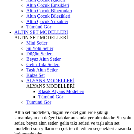
Altın Çocuk Emzikleri
Altın Çocuk Biberonları
Altın Çocuk Bilezikleri
Altın Çocuk Yüzükler
Tümünü Gör
ALTIN SET MODELLERİ
ALTIN SET MODELLERİ
Mini Setler
Su Yolu Setler
Düğün Setleri
Beyaz Altın Setler
Gelin Takı Setleri
Taşlı Altın Setler
Kalze Set
ALYANS MODELLERİ
ALYANS MODELLERİ
Klasik Alyans Modelleri
Tümünü Gör
Tümünü Gör
Altın set modelleri, düğün ve özel günlerde şıklığı
tamamlayan en değerli takılar arasında yer almaktadır. Su yolu
setler, beyaz altın setler, gelin takı setleri ve taşlı altın set
modelleri son yılların en çok tercih edilen seçenekleri arasında
bulunmaktadır.