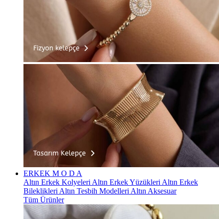
ERKEK
M O D A
Altın Erkek Kolyeleri
Altın Erkek Yüzükleri
Altın Erkek
Bileklikleri
Altın Tesbih Modelleri
Altın Aksesuar
Tüm Ürünler