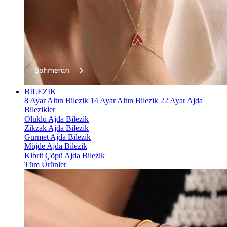
BİLEZİK
8 Ayar Altın Bilezik
14 Ayar Altın Bilezik
22 Ayar Ajda
Bilezikler
Oluklu Ajda Bilezik
Zikzak Ajda Bilezik
Gurmet Ajda Bilezik
Müjde Ajda Bilezik
Kibrit Çöpü Ajda Bilezik
Tüm Ürünler