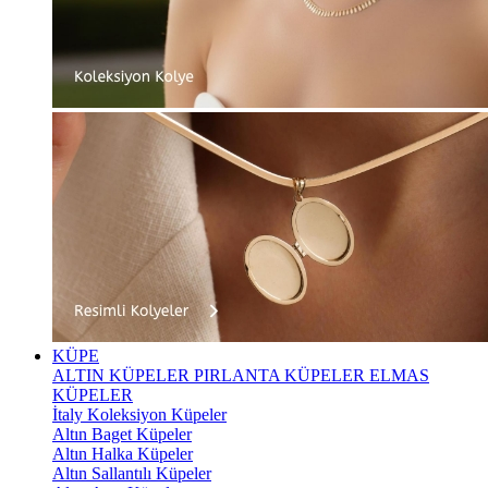
KÜPE
ALTIN KÜPELER
PIRLANTA KÜPELER
ELMAS
KÜPELER
İtaly Koleksiyon Küpeler
Altın Baget Küpeler
Altın Halka Küpeler
Altın Sallantılı Küpeler