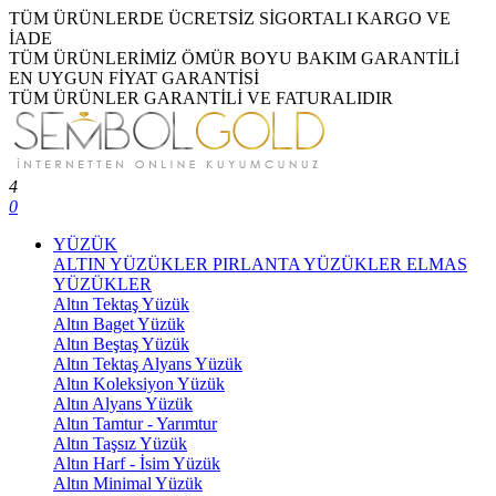
TÜM ÜRÜNLERDE ÜCRETSİZ SİGORTALI KARGO VE
İADE
TÜM ÜRÜNLERİMİZ ÖMÜR BOYU BAKIM GARANTİLİ
EN UYGUN FİYAT GARANTİSİ
TÜM ÜRÜNLER GARANTİLİ VE FATURALIDIR
4
0
YÜZÜK
ALTIN YÜZÜKLER
PIRLANTA YÜZÜKLER
ELMAS
YÜZÜKLER
Altın Tektaş Yüzük
Altın Baget Yüzük
Altın Beştaş Yüzük
Altın Tektaş Alyans Yüzük
Altın Koleksiyon Yüzük
Altın Alyans Yüzük
Altın Tamtur - Yarımtur
Altın Taşsız Yüzük
Altın Harf - İsim Yüzük
Altın Minimal Yüzük