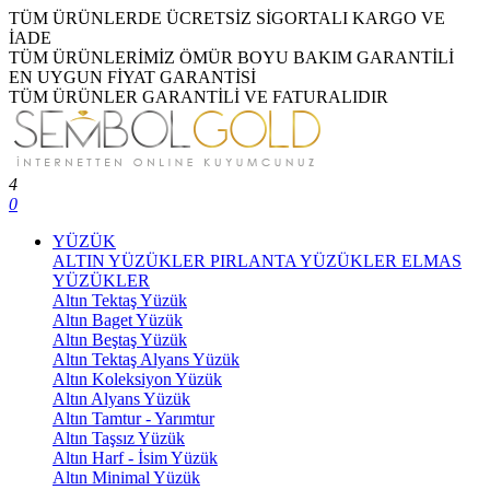
TÜM ÜRÜNLERDE ÜCRETSİZ SİGORTALI KARGO VE
İADE
TÜM ÜRÜNLERİMİZ ÖMÜR BOYU BAKIM GARANTİLİ
EN UYGUN FİYAT GARANTİSİ
TÜM ÜRÜNLER GARANTİLİ VE FATURALIDIR
4
0
YÜZÜK
ALTIN YÜZÜKLER
PIRLANTA YÜZÜKLER
ELMAS
YÜZÜKLER
Altın Tektaş Yüzük
Altın Baget Yüzük
Altın Beştaş Yüzük
Altın Tektaş Alyans Yüzük
Altın Koleksiyon Yüzük
Altın Alyans Yüzük
Altın Tamtur - Yarımtur
Altın Taşsız Yüzük
Altın Harf - İsim Yüzük
Altın Minimal Yüzük