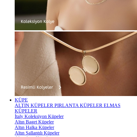
KÜPE
ALTIN KÜPELER
PIRLANTA KÜPELER
ELMAS
KÜPELER
İtaly Koleksiyon Küpeler
Altın Baget Küpeler
Altın Halka Küpeler
Altın Sallantılı Küpeler