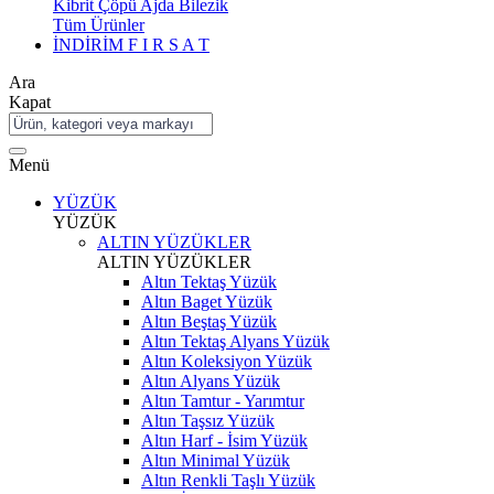
Kibrit Çöpü Ajda Bilezik
Tüm Ürünler
İNDİRİM
F I R S A T
Ara
Kapat
Menü
YÜZÜK
YÜZÜK
ALTIN YÜZÜKLER
ALTIN YÜZÜKLER
Altın Tektaş Yüzük
Altın Baget Yüzük
Altın Beştaş Yüzük
Altın Tektaş Alyans Yüzük
Altın Koleksiyon Yüzük
Altın Alyans Yüzük
Altın Tamtur - Yarımtur
Altın Taşsız Yüzük
Altın Harf - İsim Yüzük
Altın Minimal Yüzük
Altın Renkli Taşlı Yüzük