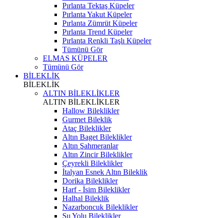
Pırlanta Tektaş Küpeler
Pırlanta Yakut Küpeler
Pırlanta Zümrüt Küpeler
Pırlanta Trend Küpeler
Pırlanta Renkli Taşlı Küpeler
Tümünü Gör
ELMAS KÜPELER
Tümünü Gör
BİLEKLİK
BİLEKLİK
ALTIN BİLEKLİKLER
ALTIN BİLEKLİKLER
Hallow Bileklikler
Gurmet Bileklik
Ataç Bileklikler
Altın Baget Bileklikler
Altın Şahmeranlar
Altın Zincir Bileklikler
Çeyrekli Bileklikler
İtalyan Esnek Altın Bileklik
Dorika Bileklikler
Harf - İsim Bileklikler
Halhal Bileklik
Nazarboncuk Bileklikler
Su Yolu Bileklikler