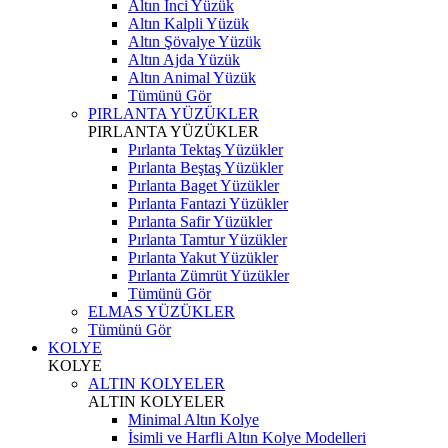
Altın İnci Yüzük
Altın Kalpli Yüzük
Altın Şövalye Yüzük
Altın Ajda Yüzük
Altın Animal Yüzük
Tümünü Gör
PIRLANTA YÜZÜKLER
PIRLANTA YÜZÜKLER
Pırlanta Tektaş Yüzükler
Pırlanta Beştaş Yüzükler
Pırlanta Baget Yüzükler
Pırlanta Fantazi Yüzükler
Pırlanta Safir Yüzükler
Pırlanta Tamtur Yüzükler
Pırlanta Yakut Yüzükler
Pırlanta Zümrüt Yüzükler
Tümünü Gör
ELMAS YÜZÜKLER
Tümünü Gör
KOLYE
KOLYE
ALTIN KOLYELER
ALTIN KOLYELER
Minimal Altın Kolye
İsimli ve Harfli Altın Kolye Modelleri