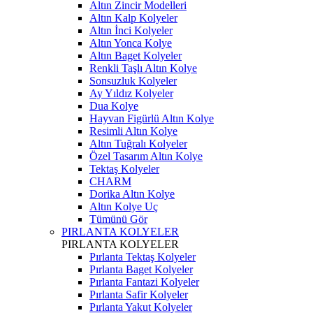
Altın Zincir Modelleri
Altın Kalp Kolyeler
Altın İnci Kolyeler
Altın Yonca Kolye
Altın Baget Kolyeler
Renkli Taşlı Altın Kolye
Sonsuzluk Kolyeler
Ay Yıldız Kolyeler
Dua Kolye
Hayvan Figürlü Altın Kolye
Resimli Altın Kolye
Altın Tuğralı Kolyeler
Özel Tasarım Altın Kolye
Tektaş Kolyeler
CHARM
Dorika Altın Kolye
Altın Kolye Uç
Tümünü Gör
PIRLANTA KOLYELER
PIRLANTA KOLYELER
Pırlanta Tektaş Kolyeler
Pırlanta Baget Kolyeler
Pırlanta Fantazi Kolyeler
Pırlanta Safir Kolyeler
Pırlanta Yakut Kolyeler