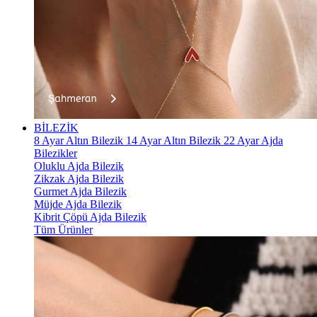
BİLEZİK
8 Ayar Altın Bilezik
14 Ayar Altın Bilezik
22 Ayar Ajda
Bilezikler
Oluklu Ajda Bilezik
Zikzak Ajda Bilezik
Gurmet Ajda Bilezik
Müjde Ajda Bilezik
Kibrit Çöpü Ajda Bilezik
Tüm Ürünler