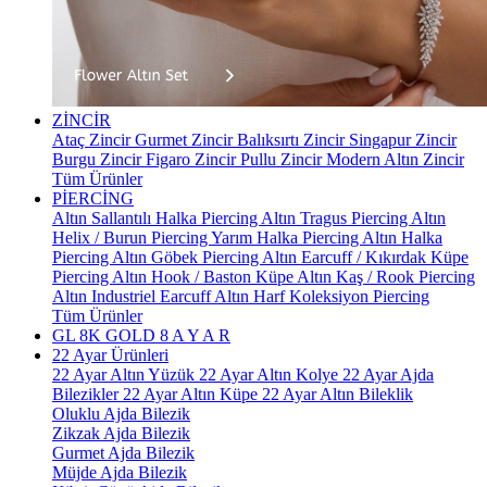
ZİNCİR
Ataç Zincir
Gurmet Zincir
Balıksırtı Zincir
Singapur Zincir
Burgu Zincir
Figaro Zincir
Pullu Zincir
Modern Altın Zincir
Tüm Ürünler
PİERCİNG
Altın Sallantılı Halka Piercing
Altın Tragus Piercing
Altın
Helix / Burun Piercing
Yarım Halka Piercing
Altın Halka
Piercing
Altın Göbek Piercing
Altın Earcuff / Kıkırdak Küpe
Piercing
Altın Hook / Baston Küpe
Altın Kaş / Rook Piercing
Altın Industriel Earcuff
Altın Harf Koleksiyon Piercing
Tüm Ürünler
GL 8K GOLD
8 A Y A R
22 Ayar Ürünleri
22 Ayar Altın Yüzük
22 Ayar Altın Kolye
22 Ayar Ajda
Bilezikler
22 Ayar Altın Küpe
22 Ayar Altın Bileklik
Oluklu Ajda Bilezik
Zikzak Ajda Bilezik
Gurmet Ajda Bilezik
Müjde Ajda Bilezik