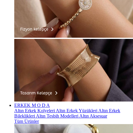
ERKEK
M O D A
Altın Erkek Kolyeleri
Altın Erkek Yüzükleri
Altın Erkek
Bileklikleri
Altın Tesbih Modelleri
Altın Aksesuar
Tüm Ürünler