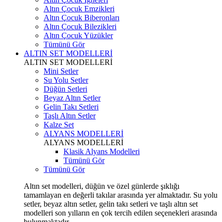
Altın Çocuk Emzikleri
Altın Çocuk Biberonları
Altın Çocuk Bilezikleri
Altın Çocuk Yüzükler
Tümünü Gör
ALTIN SET MODELLERİ
ALTIN SET MODELLERİ
Mini Setler
Su Yolu Setler
Düğün Setleri
Beyaz Altın Setler
Gelin Takı Setleri
Taşlı Altın Setler
Kalze Set
ALYANS MODELLERİ
ALYANS MODELLERİ
Klasik Alyans Modelleri
Tümünü Gör
Tümünü Gör
Altın set modelleri, düğün ve özel günlerde şıklığı
tamamlayan en değerli takılar arasında yer almaktadır. Su yolu
setler, beyaz altın setler, gelin takı setleri ve taşlı altın set
modelleri son yılların en çok tercih edilen seçenekleri arasında
bulunmaktadır.