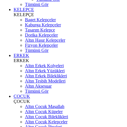
Tümünü Gör
KELEPÇE
KELEPÇE
Baget Kelepçeler
Kaburga Kelepçeler
Tasarım Kelepçe
Dorika Kelepçeler
Altın Hasır Kelepçeler
Fizyon Kelepçeler
Tümünü Gör
ERKEK
ERKEK
Altın Erkek Kolyeleri
Altın Erkek Yüzükleri
Altın Erkek Bileklikleri
Altın Tesbih Modelleri
Altın Aksesuar
Tümünü Gör
ÇOCUK
ÇOCUK
Altın Çocuk Maşallah
Altın Çocuk Küpeler
Altın Çocuk Bileklikleri
Altın Çocuk Kelepçeler
Altın Çocuk İğneleri