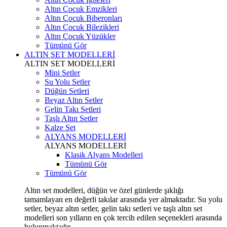
Altın Çocuk Emzikleri
Altın Çocuk Biberonları
Altın Çocuk Bilezikleri
Altın Çocuk Yüzükler
Tümünü Gör
ALTIN SET MODELLERİ
ALTIN SET MODELLERİ
Mini Setler
Su Yolu Setler
Düğün Setleri
Beyaz Altın Setler
Gelin Takı Setleri
Taşlı Altın Setler
Kalze Set
ALYANS MODELLERİ
ALYANS MODELLERİ
Klasik Alyans Modelleri
Tümünü Gör
Tümünü Gör
Altın set modelleri, düğün ve özel günlerde şıklığı
tamamlayan en değerli takılar arasında yer almaktadır. Su yolu
setler, beyaz altın setler, gelin takı setleri ve taşlı altın set
modelleri son yılların en çok tercih edilen seçenekleri arasında
bulunmaktadır.