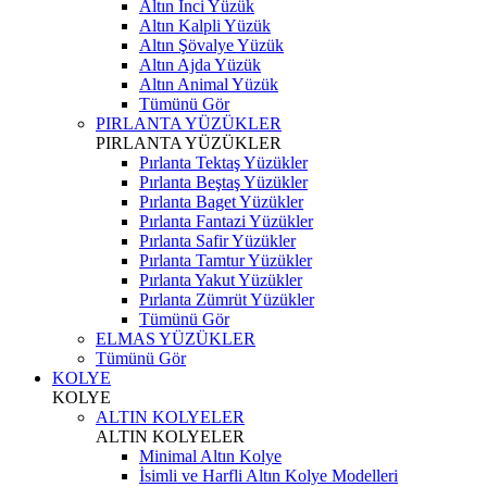
Altın İnci Yüzük
Altın Kalpli Yüzük
Altın Şövalye Yüzük
Altın Ajda Yüzük
Altın Animal Yüzük
Tümünü Gör
PIRLANTA YÜZÜKLER
PIRLANTA YÜZÜKLER
Pırlanta Tektaş Yüzükler
Pırlanta Beştaş Yüzükler
Pırlanta Baget Yüzükler
Pırlanta Fantazi Yüzükler
Pırlanta Safir Yüzükler
Pırlanta Tamtur Yüzükler
Pırlanta Yakut Yüzükler
Pırlanta Zümrüt Yüzükler
Tümünü Gör
ELMAS YÜZÜKLER
Tümünü Gör
KOLYE
KOLYE
ALTIN KOLYELER
ALTIN KOLYELER
Minimal Altın Kolye
İsimli ve Harfli Altın Kolye Modelleri