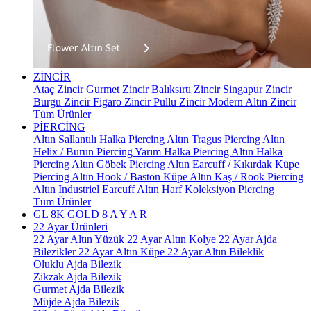
ZİNCİR
Ataç Zincir
Gurmet Zincir
Balıksırtı Zincir
Singapur Zincir
Burgu Zincir
Figaro Zincir
Pullu Zincir
Modern Altın Zincir
Tüm Ürünler
PİERCİNG
Altın Sallantılı Halka Piercing
Altın Tragus Piercing
Altın
Helix / Burun Piercing
Yarım Halka Piercing
Altın Halka
Piercing
Altın Göbek Piercing
Altın Earcuff / Kıkırdak Küpe
Piercing
Altın Hook / Baston Küpe
Altın Kaş / Rook Piercing
Altın Industriel Earcuff
Altın Harf Koleksiyon Piercing
Tüm Ürünler
GL 8K GOLD
8 A Y A R
22 Ayar Ürünleri
22 Ayar Altın Yüzük
22 Ayar Altın Kolye
22 Ayar Ajda
Bilezikler
22 Ayar Altın Küpe
22 Ayar Altın Bileklik
Oluklu Ajda Bilezik
Zikzak Ajda Bilezik
Gurmet Ajda Bilezik
Müjde Ajda Bilezik