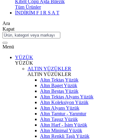
Kibrit Çöpü Ajda Bilezik
Tüm Ürünler
İNDİRİM
F I R S A T
Ara
Kapat
Menü
YÜZÜK
YÜZÜK
ALTIN YÜZÜKLER
ALTIN YÜZÜKLER
Altın Tektaş Yüzük
Altın Baget Yüzük
Altın Beştaş Yüzük
Altın Tektaş Alyans Yüzük
Altın Koleksiyon Yüzük
Altın Alyans Yüzük
Altın Tamtur - Yarımtur
Altın Taşsız Yüzük
Altın Harf - İsim Yüzük
Altın Minimal Yüzük
Altın Renkli Taşlı Yüzük