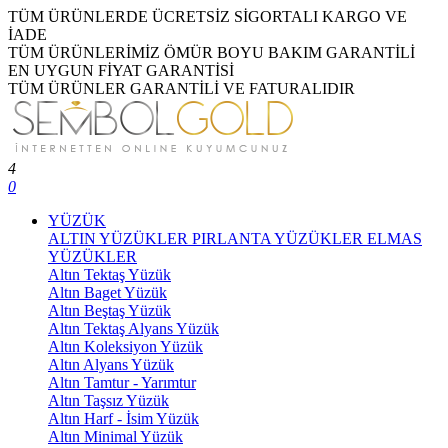
TÜM ÜRÜNLERDE ÜCRETSİZ SİGORTALI KARGO VE
İADE
TÜM ÜRÜNLERİMİZ ÖMÜR BOYU BAKIM GARANTİLİ
EN UYGUN FİYAT GARANTİSİ
TÜM ÜRÜNLER GARANTİLİ VE FATURALIDIR
4
0
YÜZÜK
ALTIN YÜZÜKLER
PIRLANTA YÜZÜKLER
ELMAS
YÜZÜKLER
Altın Tektaş Yüzük
Altın Baget Yüzük
Altın Beştaş Yüzük
Altın Tektaş Alyans Yüzük
Altın Koleksiyon Yüzük
Altın Alyans Yüzük
Altın Tamtur - Yarımtur
Altın Taşsız Yüzük
Altın Harf - İsim Yüzük
Altın Minimal Yüzük