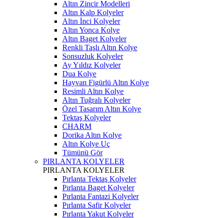
Altın Zincir Modelleri
Altın Kalp Kolyeler
Altın İnci Kolyeler
Altın Yonca Kolye
Altın Baget Kolyeler
Renkli Taşlı Altın Kolye
Sonsuzluk Kolyeler
Ay Yıldız Kolyeler
Dua Kolye
Hayvan Figürlü Altın Kolye
Resimli Altın Kolye
Altın Tuğralı Kolyeler
Özel Tasarım Altın Kolye
Tektaş Kolyeler
CHARM
Dorika Altın Kolye
Altın Kolye Uç
Tümünü Gör
PIRLANTA KOLYELER
PIRLANTA KOLYELER
Pırlanta Tektaş Kolyeler
Pırlanta Baget Kolyeler
Pırlanta Fantazi Kolyeler
Pırlanta Safir Kolyeler
Pırlanta Yakut Kolyeler