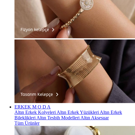
ERKEK
M O D A
Altın Erkek Kolyeleri
Altın Erkek Yüzükleri
Altın Erkek
Bileklikleri
Altın Tesbih Modelleri
Altın Aksesuar
Tüm Ürünler