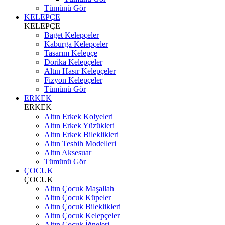
Tümünü Gör
KELEPÇE
KELEPÇE
Baget Kelepçeler
Kaburga Kelepçeler
Tasarım Kelepçe
Dorika Kelepçeler
Altın Hasır Kelepçeler
Fizyon Kelepçeler
Tümünü Gör
ERKEK
ERKEK
Altın Erkek Kolyeleri
Altın Erkek Yüzükleri
Altın Erkek Bileklikleri
Altın Tesbih Modelleri
Altın Aksesuar
Tümünü Gör
ÇOCUK
ÇOCUK
Altın Çocuk Maşallah
Altın Çocuk Küpeler
Altın Çocuk Bileklikleri
Altın Çocuk Kelepçeler
Altın Çocuk İğneleri