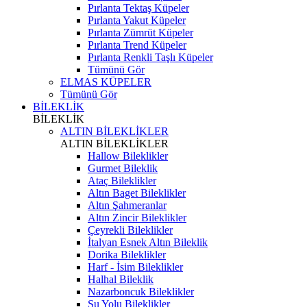
Pırlanta Tektaş Küpeler
Pırlanta Yakut Küpeler
Pırlanta Zümrüt Küpeler
Pırlanta Trend Küpeler
Pırlanta Renkli Taşlı Küpeler
Tümünü Gör
ELMAS KÜPELER
Tümünü Gör
BİLEKLİK
BİLEKLİK
ALTIN BİLEKLİKLER
ALTIN BİLEKLİKLER
Hallow Bileklikler
Gurmet Bileklik
Ataç Bileklikler
Altın Baget Bileklikler
Altın Şahmeranlar
Altın Zincir Bileklikler
Çeyrekli Bileklikler
İtalyan Esnek Altın Bileklik
Dorika Bileklikler
Harf - İsim Bileklikler
Halhal Bileklik
Nazarboncuk Bileklikler
Su Yolu Bileklikler