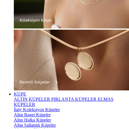
KÜPE
ALTIN KÜPELER
PIRLANTA KÜPELER
ELMAS
KÜPELER
İtaly Koleksiyon Küpeler
Altın Baget Küpeler
Altın Halka Küpeler
Altın Sallantılı Küpeler