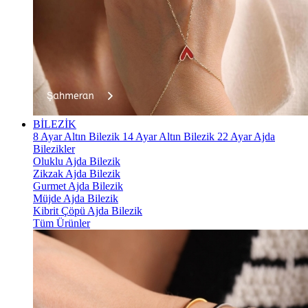
BİLEZİK
8 Ayar Altın Bilezik
14 Ayar Altın Bilezik
22 Ayar Ajda
Bilezikler
Oluklu Ajda Bilezik
Zikzak Ajda Bilezik
Gurmet Ajda Bilezik
Müjde Ajda Bilezik
Kibrit Çöpü Ajda Bilezik
Tüm Ürünler