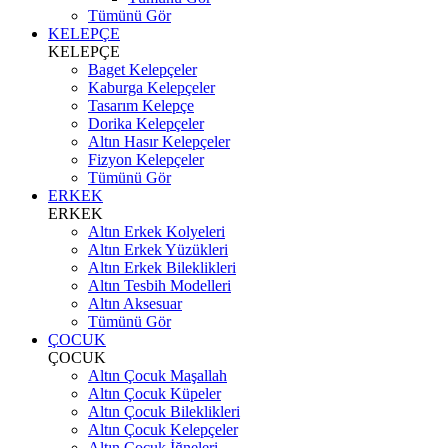
Tümünü Gör
KELEPÇE
KELEPÇE
Baget Kelepçeler
Kaburga Kelepçeler
Tasarım Kelepçe
Dorika Kelepçeler
Altın Hasır Kelepçeler
Fizyon Kelepçeler
Tümünü Gör
ERKEK
ERKEK
Altın Erkek Kolyeleri
Altın Erkek Yüzükleri
Altın Erkek Bileklikleri
Altın Tesbih Modelleri
Altın Aksesuar
Tümünü Gör
ÇOCUK
ÇOCUK
Altın Çocuk Maşallah
Altın Çocuk Küpeler
Altın Çocuk Bileklikleri
Altın Çocuk Kelepçeler
Altın Çocuk İğneleri