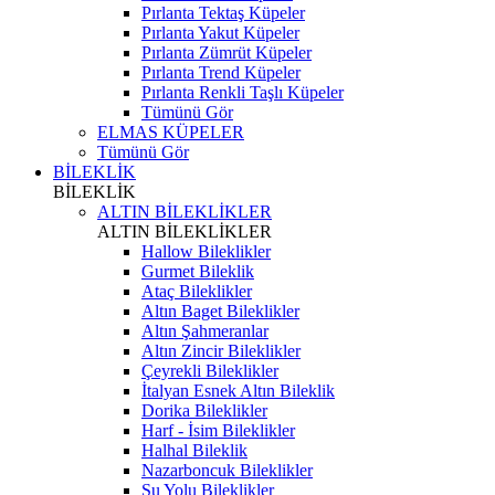
Pırlanta Tektaş Küpeler
Pırlanta Yakut Küpeler
Pırlanta Zümrüt Küpeler
Pırlanta Trend Küpeler
Pırlanta Renkli Taşlı Küpeler
Tümünü Gör
ELMAS KÜPELER
Tümünü Gör
BİLEKLİK
BİLEKLİK
ALTIN BİLEKLİKLER
ALTIN BİLEKLİKLER
Hallow Bileklikler
Gurmet Bileklik
Ataç Bileklikler
Altın Baget Bileklikler
Altın Şahmeranlar
Altın Zincir Bileklikler
Çeyrekli Bileklikler
İtalyan Esnek Altın Bileklik
Dorika Bileklikler
Harf - İsim Bileklikler
Halhal Bileklik
Nazarboncuk Bileklikler
Su Yolu Bileklikler