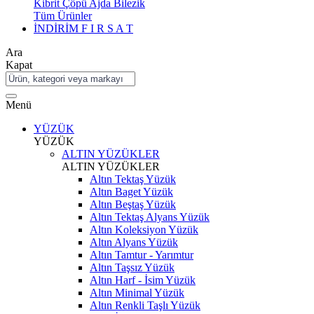
Kibrit Çöpü Ajda Bilezik
Tüm Ürünler
İNDİRİM
F I R S A T
Ara
Kapat
Menü
YÜZÜK
YÜZÜK
ALTIN YÜZÜKLER
ALTIN YÜZÜKLER
Altın Tektaş Yüzük
Altın Baget Yüzük
Altın Beştaş Yüzük
Altın Tektaş Alyans Yüzük
Altın Koleksiyon Yüzük
Altın Alyans Yüzük
Altın Tamtur - Yarımtur
Altın Taşsız Yüzük
Altın Harf - İsim Yüzük
Altın Minimal Yüzük
Altın Renkli Taşlı Yüzük