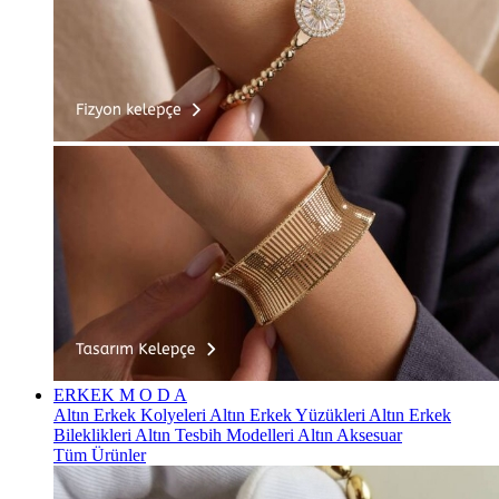
ERKEK
M O D A
Altın Erkek Kolyeleri
Altın Erkek Yüzükleri
Altın Erkek
Bileklikleri
Altın Tesbih Modelleri
Altın Aksesuar
Tüm Ürünler