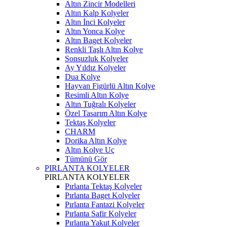
Altın Zincir Modelleri
Altın Kalp Kolyeler
Altın İnci Kolyeler
Altın Yonca Kolye
Altın Baget Kolyeler
Renkli Taşlı Altın Kolye
Sonsuzluk Kolyeler
Ay Yıldız Kolyeler
Dua Kolye
Hayvan Figürlü Altın Kolye
Resimli Altın Kolye
Altın Tuğralı Kolyeler
Özel Tasarım Altın Kolye
Tektaş Kolyeler
CHARM
Dorika Altın Kolye
Altın Kolye Uç
Tümünü Gör
PIRLANTA KOLYELER
PIRLANTA KOLYELER
Pırlanta Tektaş Kolyeler
Pırlanta Baget Kolyeler
Pırlanta Fantazi Kolyeler
Pırlanta Safir Kolyeler
Pırlanta Yakut Kolyeler