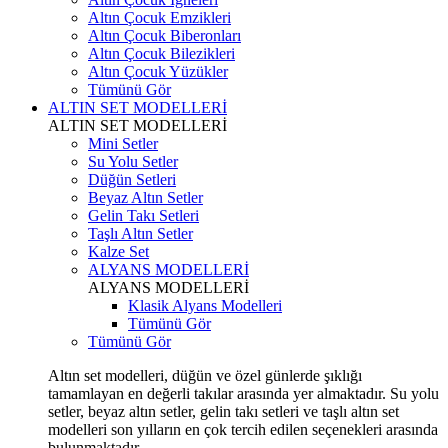
Altın Çocuk Emzikleri
Altın Çocuk Biberonları
Altın Çocuk Bilezikleri
Altın Çocuk Yüzükler
Tümünü Gör
ALTIN SET MODELLERİ
ALTIN SET MODELLERİ
Mini Setler
Su Yolu Setler
Düğün Setleri
Beyaz Altın Setler
Gelin Takı Setleri
Taşlı Altın Setler
Kalze Set
ALYANS MODELLERİ
ALYANS MODELLERİ
Klasik Alyans Modelleri
Tümünü Gör
Tümünü Gör
Altın set modelleri, düğün ve özel günlerde şıklığı
tamamlayan en değerli takılar arasında yer almaktadır. Su yolu
setler, beyaz altın setler, gelin takı setleri ve taşlı altın set
modelleri son yılların en çok tercih edilen seçenekleri arasında
bulunmaktadır.