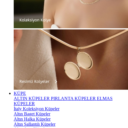
KÜPE
ALTIN KÜPELER
PIRLANTA KÜPELER
ELMAS
KÜPELER
İtaly Koleksiyon Küpeler
Altın Baget Küpeler
Altın Halka Küpeler
Altın Sallantılı Küpeler