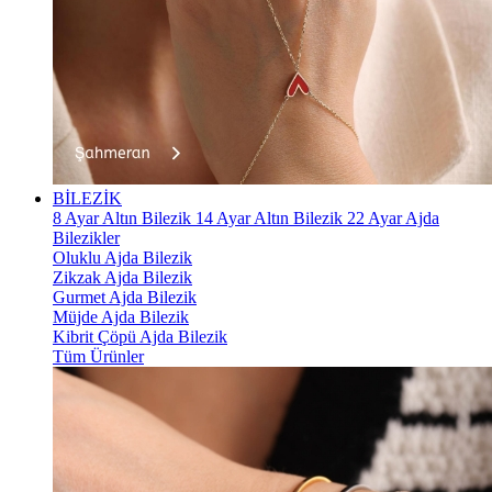
BİLEZİK
8 Ayar Altın Bilezik
14 Ayar Altın Bilezik
22 Ayar Ajda
Bilezikler
Oluklu Ajda Bilezik
Zikzak Ajda Bilezik
Gurmet Ajda Bilezik
Müjde Ajda Bilezik
Kibrit Çöpü Ajda Bilezik
Tüm Ürünler