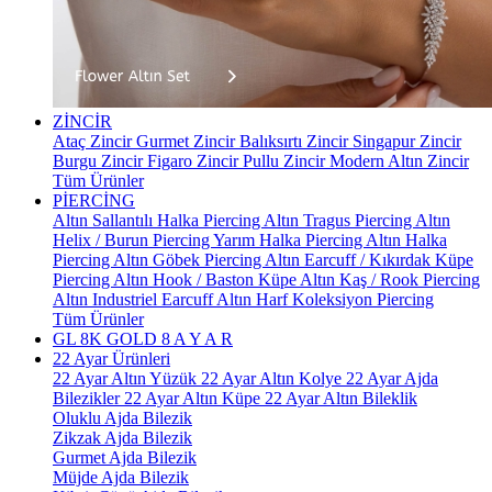
ZİNCİR
Ataç Zincir
Gurmet Zincir
Balıksırtı Zincir
Singapur Zincir
Burgu Zincir
Figaro Zincir
Pullu Zincir
Modern Altın Zincir
Tüm Ürünler
PİERCİNG
Altın Sallantılı Halka Piercing
Altın Tragus Piercing
Altın
Helix / Burun Piercing
Yarım Halka Piercing
Altın Halka
Piercing
Altın Göbek Piercing
Altın Earcuff / Kıkırdak Küpe
Piercing
Altın Hook / Baston Küpe
Altın Kaş / Rook Piercing
Altın Industriel Earcuff
Altın Harf Koleksiyon Piercing
Tüm Ürünler
GL 8K GOLD
8 A Y A R
22 Ayar Ürünleri
22 Ayar Altın Yüzük
22 Ayar Altın Kolye
22 Ayar Ajda
Bilezikler
22 Ayar Altın Küpe
22 Ayar Altın Bileklik
Oluklu Ajda Bilezik
Zikzak Ajda Bilezik
Gurmet Ajda Bilezik
Müjde Ajda Bilezik