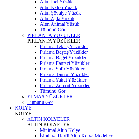
Altın İnci Yüzük
Altın Kalpli Yüzük
Altın Şövalye Yüzük
Altın Ajda Yüzük
Altın Animal Yüzük
Tümünü Gör
PIRLANTA YÜZÜKLER
PIRLANTA YÜZÜKLER
Pırlanta Tektaş Yüzükler
Pırlanta Beştaş Yüzükler
Pırlanta Baget Yüzükler
Pırlanta Fantazi Yüzükler
Pırlanta Safir Yüzükler
Pırlanta Tamtur Yüzükler
Pırlanta Yakut Yüzükler
Pırlanta Zümrüt Yüzükler
Tümünü Gör
ELMAS YÜZÜKLER
Tümünü Gör
KOLYE
KOLYE
ALTIN KOLYELER
ALTIN KOLYELER
Minimal Altın Kolye
İsimli ve Harfli Altın Kolye Modelleri