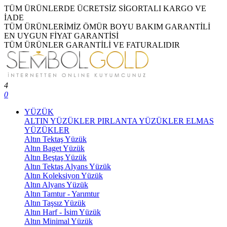
TÜM ÜRÜNLERDE ÜCRETSİZ SİGORTALI KARGO VE
İADE
TÜM ÜRÜNLERİMİZ ÖMÜR BOYU BAKIM GARANTİLİ
EN UYGUN FİYAT GARANTİSİ
TÜM ÜRÜNLER GARANTİLİ VE FATURALIDIR
4
0
YÜZÜK
ALTIN YÜZÜKLER
PIRLANTA YÜZÜKLER
ELMAS
YÜZÜKLER
Altın Tektaş Yüzük
Altın Baget Yüzük
Altın Beştaş Yüzük
Altın Tektaş Alyans Yüzük
Altın Koleksiyon Yüzük
Altın Alyans Yüzük
Altın Tamtur - Yarımtur
Altın Taşsız Yüzük
Altın Harf - İsim Yüzük
Altın Minimal Yüzük