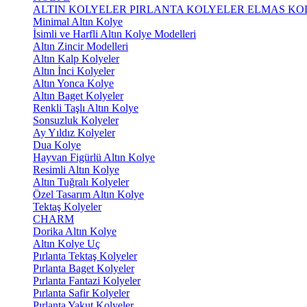
ALTIN KOLYELER
PIRLANTA KOLYELER
ELMAS KO
Minimal Altın Kolye
İsimli ve Harfli Altın Kolye Modelleri
Altın Zincir Modelleri
Altın Kalp Kolyeler
Altın İnci Kolyeler
Altın Yonca Kolye
Altın Baget Kolyeler
Renkli Taşlı Altın Kolye
Sonsuzluk Kolyeler
Ay Yıldız Kolyeler
Dua Kolye
Hayvan Figürlü Altın Kolye
Resimli Altın Kolye
Altın Tuğralı Kolyeler
Özel Tasarım Altın Kolye
Tektaş Kolyeler
CHARM
Dorika Altın Kolye
Altın Kolye Uç
Pırlanta Tektaş Kolyeler
Pırlanta Baget Kolyeler
Pırlanta Fantazi Kolyeler
Pırlanta Safir Kolyeler
Pırlanta Yakut Kolyeler