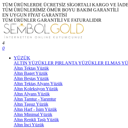
TÜM ÜRÜNLERDE ÜCRETSİZ SİGORTALI KARGO VE İAD
TÜM ÜRÜNLERİMİZ ÖMÜR BOYU BAKIM GARANTİLİ
EN UYGUN FİYAT GARANTİSİ
TÜM ÜRÜNLER GARANTİLİ VE FATURALIDIR
4
0
YÜZÜK
ALTIN YÜZÜKLER
PIRLANTA YÜZÜKLER
ELMAS Y
Altın Tektaş Yüzük
Altın Baget Yüzük
Altın Beştaş Yüzük
Altın Tektaş Alyans Yüzük
Altın Koleksiyon Yüzük
Altın Alyans Yüzük
Altın Tamtur - Yarımtur
Altın Taşsız Yüzük
Altın Harf - İsim Yüzük
Altın Minimal Yüzük
Altın Renkli Taşlı Yüzük
Altın İnci Yüzük