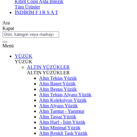
Kibrit Çöpü Ajda Bilezik
Tüm Ürünler
İNDİRİM
F I R S A T
Ara
Kapat
Menü
YÜZÜK
YÜZÜK
ALTIN YÜZÜKLER
ALTIN YÜZÜKLER
Altın Tektaş Yüzük
Altın Baget Yüzük
Altın Beştaş Yüzük
Altın Tektaş Alyans Yüzük
Altın Koleksiyon Yüzük
Altın Alyans Yüzük
Altın Tamtur - Yarımtur
Altın Taşsız Yüzük
Altın Harf - İsim Yüzük
Altın Minimal Yüzük
Altın Renkli Taşlı Yüzük