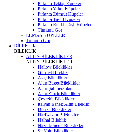
Pırlanta Tektaş Küpeler
Pırlanta Yakut Küpeler
Pırlanta Zümrüt Küpeler
Pırlanta Trend Küpeler
Pırlanta Renkli Taşlı Küpeler
Tümünü Gör
ELMAS KÜPELER
Tümünü Gör
BİLEKLİK
BİLEKLİK
ALTIN BİLEKLİKLER
ALTIN BİLEKLİKLER
Hallow Bileklikler
Gurmet Bileklik
Ataç Bileklikler
Altın Baget Bileklikler
Altın Şahmeranlar
Altın Zincir Bileklikler
Çeyrekli Bileklikler
İtalyan Esnek Altın Bileklik
Dorika Bileklikler
Harf - İsim Bileklikler
Halhal Bileklik
Nazarboncuk Bileklikler
Su Yolu Bileklikler