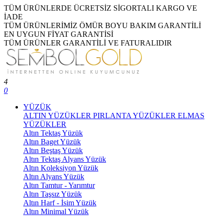
TÜM ÜRÜNLERDE ÜCRETSİZ SİGORTALI KARGO VE
İADE
TÜM ÜRÜNLERİMİZ ÖMÜR BOYU BAKIM GARANTİLİ
EN UYGUN FİYAT GARANTİSİ
TÜM ÜRÜNLER GARANTİLİ VE FATURALIDIR
4
0
YÜZÜK
ALTIN YÜZÜKLER
PIRLANTA YÜZÜKLER
ELMAS
YÜZÜKLER
Altın Tektaş Yüzük
Altın Baget Yüzük
Altın Beştaş Yüzük
Altın Tektaş Alyans Yüzük
Altın Koleksiyon Yüzük
Altın Alyans Yüzük
Altın Tamtur - Yarımtur
Altın Taşsız Yüzük
Altın Harf - İsim Yüzük
Altın Minimal Yüzük