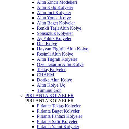
Altın Zincir Modelleri
Altın Kalp Kolyeler
Altın İnci Kolyeler
Altın Yonca Kolye
Altın Baget Kolyeler
Renkli Taşlı Altın Kolye
Sonsuzluk Kolyeler
Ay Yıldız Kolyeler
Dua Kolye
Hayvan Figürlü Altın Kolye
Resimli Altın Kolye
Altın Tuğralı Kolyeler
Özel Tasarım Altın Kolye
Tektaş Kolyeler
CHARM
Dorika Altın Kolye
Altın Kolye Uç
Tümünü Gör
PIRLANTA KOLYELER
PIRLANTA KOLYELER
Pırlanta Tektaş Kolyeler
Pırlanta Baget Kolyeler
Pırlanta Fantazi Kolyeler
Pırlanta Safir Kolyeler
Pırlanta Yakut Kolyeler