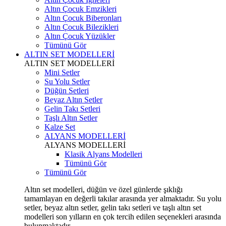
Altın Çocuk Emzikleri
Altın Çocuk Biberonları
Altın Çocuk Bilezikleri
Altın Çocuk Yüzükler
Tümünü Gör
ALTIN SET MODELLERİ
ALTIN SET MODELLERİ
Mini Setler
Su Yolu Setler
Düğün Setleri
Beyaz Altın Setler
Gelin Takı Setleri
Taşlı Altın Setler
Kalze Set
ALYANS MODELLERİ
ALYANS MODELLERİ
Klasik Alyans Modelleri
Tümünü Gör
Tümünü Gör
Altın set modelleri, düğün ve özel günlerde şıklığı
tamamlayan en değerli takılar arasında yer almaktadır. Su yolu
setler, beyaz altın setler, gelin takı setleri ve taşlı altın set
modelleri son yılların en çok tercih edilen seçenekleri arasında
bulunmaktadır.