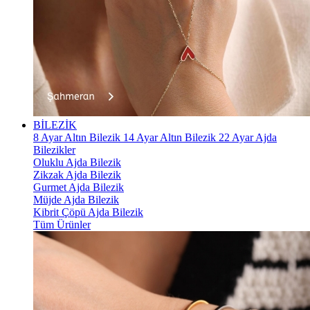
BİLEZİK
8 Ayar Altın Bilezik
14 Ayar Altın Bilezik
22 Ayar Ajda
Bilezikler
Oluklu Ajda Bilezik
Zikzak Ajda Bilezik
Gurmet Ajda Bilezik
Müjde Ajda Bilezik
Kibrit Çöpü Ajda Bilezik
Tüm Ürünler