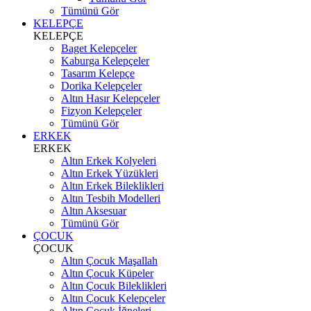
Tümünü Gör
KELEPÇE
KELEPÇE
Baget Kelepçeler
Kaburga Kelepçeler
Tasarım Kelepçe
Dorika Kelepçeler
Altın Hasır Kelepçeler
Fizyon Kelepçeler
Tümünü Gör
ERKEK
ERKEK
Altın Erkek Kolyeleri
Altın Erkek Yüzükleri
Altın Erkek Bileklikleri
Altın Tesbih Modelleri
Altın Aksesuar
Tümünü Gör
ÇOCUK
ÇOCUK
Altın Çocuk Maşallah
Altın Çocuk Küpeler
Altın Çocuk Bileklikleri
Altın Çocuk Kelepçeler
Altın Çocuk İğneleri