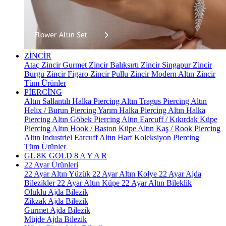
ZİNCİR
Ataç Zincir
Gurmet Zincir
Balıksırtı Zincir
Singapur Zincir
Burgu Zincir
Figaro Zincir
Pullu Zincir
Modern Altın Zincir
Tüm Ürünler
PİERCİNG
Altın Sallantılı Halka Piercing
Altın Tragus Piercing
Altın
Helix / Burun Piercing
Yarım Halka Piercing
Altın Halka
Piercing
Altın Göbek Piercing
Altın Earcuff / Kıkırdak Küpe
Piercing
Altın Hook / Baston Küpe
Altın Kaş / Rook Piercing
Altın Industriel Earcuff
Altın Harf Koleksiyon Piercing
Tüm Ürünler
GL 8K GOLD
8 A Y A R
22 Ayar Ürünleri
22 Ayar Altın Yüzük
22 Ayar Altın Kolye
22 Ayar Ajda
Bilezikler
22 Ayar Altın Küpe
22 Ayar Altın Bileklik
Oluklu Ajda Bilezik
Zikzak Ajda Bilezik
Gurmet Ajda Bilezik
Müjde Ajda Bilezik