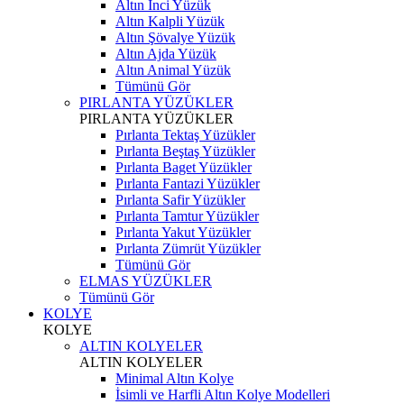
Altın İnci Yüzük
Altın Kalpli Yüzük
Altın Şövalye Yüzük
Altın Ajda Yüzük
Altın Animal Yüzük
Tümünü Gör
PIRLANTA YÜZÜKLER
PIRLANTA YÜZÜKLER
Pırlanta Tektaş Yüzükler
Pırlanta Beştaş Yüzükler
Pırlanta Baget Yüzükler
Pırlanta Fantazi Yüzükler
Pırlanta Safir Yüzükler
Pırlanta Tamtur Yüzükler
Pırlanta Yakut Yüzükler
Pırlanta Zümrüt Yüzükler
Tümünü Gör
ELMAS YÜZÜKLER
Tümünü Gör
KOLYE
KOLYE
ALTIN KOLYELER
ALTIN KOLYELER
Minimal Altın Kolye
İsimli ve Harfli Altın Kolye Modelleri