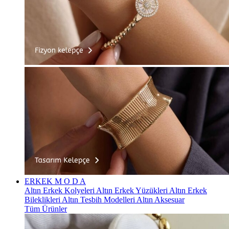
ERKEK
M O D A
Altın Erkek Kolyeleri
Altın Erkek Yüzükleri
Altın Erkek
Bileklikleri
Altın Tesbih Modelleri
Altın Aksesuar
Tüm Ürünler