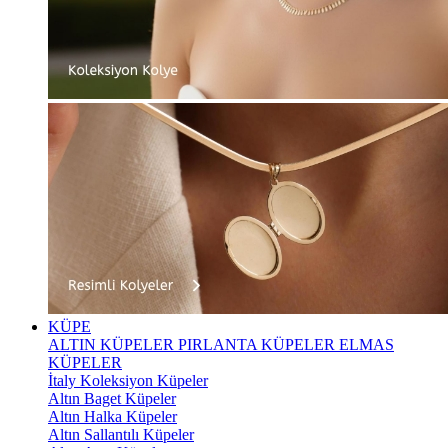
KÜPE
ALTIN KÜPELER
PIRLANTA KÜPELER
ELMAS
KÜPELER
İtaly Koleksiyon Küpeler
Altın Baget Küpeler
Altın Halka Küpeler
Altın Sallantılı Küpeler