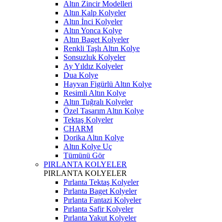
Altın Zincir Modelleri
Altın Kalp Kolyeler
Altın İnci Kolyeler
Altın Yonca Kolye
Altın Baget Kolyeler
Renkli Taşlı Altın Kolye
Sonsuzluk Kolyeler
Ay Yıldız Kolyeler
Dua Kolye
Hayvan Figürlü Altın Kolye
Resimli Altın Kolye
Altın Tuğralı Kolyeler
Özel Tasarım Altın Kolye
Tektaş Kolyeler
CHARM
Dorika Altın Kolye
Altın Kolye Uç
Tümünü Gör
PIRLANTA KOLYELER
PIRLANTA KOLYELER
Pırlanta Tektaş Kolyeler
Pırlanta Baget Kolyeler
Pırlanta Fantazi Kolyeler
Pırlanta Safir Kolyeler
Pırlanta Yakut Kolyeler