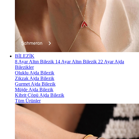
BİLEZİK
8 Ayar Altın Bilezik
14 Ayar Altın Bilezik
22 Ayar Ajda
Bilezikler
Oluklu Ajda Bilezik
Zikzak Ajda Bilezik
Gurmet Ajda Bilezik
Müjde Ajda Bilezik
Kibrit Çöpü Ajda Bilezik
Tüm Ürünler