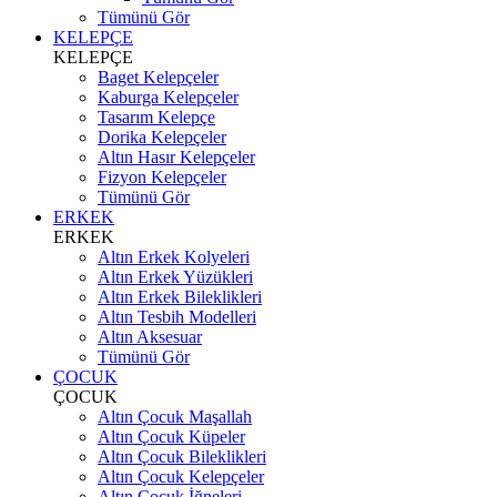
Tümünü Gör
KELEPÇE
KELEPÇE
Baget Kelepçeler
Kaburga Kelepçeler
Tasarım Kelepçe
Dorika Kelepçeler
Altın Hasır Kelepçeler
Fizyon Kelepçeler
Tümünü Gör
ERKEK
ERKEK
Altın Erkek Kolyeleri
Altın Erkek Yüzükleri
Altın Erkek Bileklikleri
Altın Tesbih Modelleri
Altın Aksesuar
Tümünü Gör
ÇOCUK
ÇOCUK
Altın Çocuk Maşallah
Altın Çocuk Küpeler
Altın Çocuk Bileklikleri
Altın Çocuk Kelepçeler
Altın Çocuk İğneleri