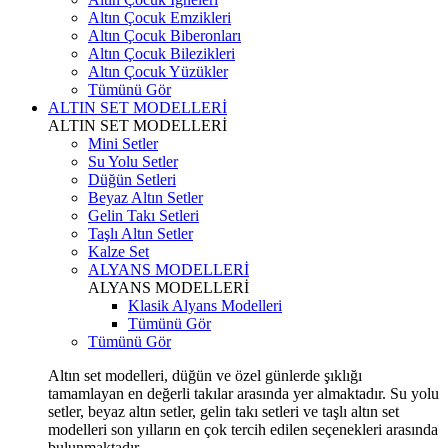
Altın Çocuk Emzikleri
Altın Çocuk Biberonları
Altın Çocuk Bilezikleri
Altın Çocuk Yüzükler
Tümünü Gör
ALTIN SET MODELLERİ
ALTIN SET MODELLERİ
Mini Setler
Su Yolu Setler
Düğün Setleri
Beyaz Altın Setler
Gelin Takı Setleri
Taşlı Altın Setler
Kalze Set
ALYANS MODELLERİ
ALYANS MODELLERİ
Klasik Alyans Modelleri
Tümünü Gör
Tümünü Gör
Altın set modelleri, düğün ve özel günlerde şıklığı
tamamlayan en değerli takılar arasında yer almaktadır. Su yolu
setler, beyaz altın setler, gelin takı setleri ve taşlı altın set
modelleri son yılların en çok tercih edilen seçenekleri arasında
bulunmaktadır.