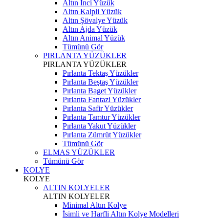
Altın İnci Yüzük
Altın Kalpli Yüzük
Altın Şövalye Yüzük
Altın Ajda Yüzük
Altın Animal Yüzük
Tümünü Gör
PIRLANTA YÜZÜKLER
PIRLANTA YÜZÜKLER
Pırlanta Tektaş Yüzükler
Pırlanta Beştaş Yüzükler
Pırlanta Baget Yüzükler
Pırlanta Fantazi Yüzükler
Pırlanta Safir Yüzükler
Pırlanta Tamtur Yüzükler
Pırlanta Yakut Yüzükler
Pırlanta Zümrüt Yüzükler
Tümünü Gör
ELMAS YÜZÜKLER
Tümünü Gör
KOLYE
KOLYE
ALTIN KOLYELER
ALTIN KOLYELER
Minimal Altın Kolye
İsimli ve Harfli Altın Kolye Modelleri