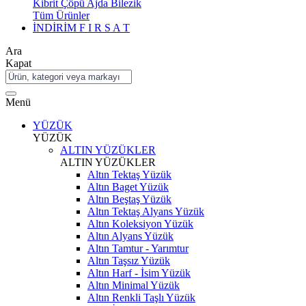
Kibrit Çöpü Ajda Bilezik
Tüm Ürünler
İNDİRİM
F I R S A T
Ara
Kapat
Menü
YÜZÜK
YÜZÜK
ALTIN YÜZÜKLER
ALTIN YÜZÜKLER
Altın Tektaş Yüzük
Altın Baget Yüzük
Altın Beştaş Yüzük
Altın Tektaş Alyans Yüzük
Altın Koleksiyon Yüzük
Altın Alyans Yüzük
Altın Tamtur - Yarımtur
Altın Taşsız Yüzük
Altın Harf - İsim Yüzük
Altın Minimal Yüzük
Altın Renkli Taşlı Yüzük