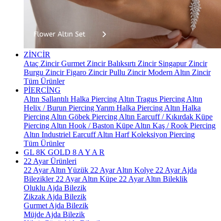
ZİNCİR
Ataç Zincir
Gurmet Zincir
Balıksırtı Zincir
Singapur Zincir
Burgu Zincir
Figaro Zincir
Pullu Zincir
Modern Altın Zincir
Tüm Ürünler
PİERCİNG
Altın Sallantılı Halka Piercing
Altın Tragus Piercing
Altın
Helix / Burun Piercing
Yarım Halka Piercing
Altın Halka
Piercing
Altın Göbek Piercing
Altın Earcuff / Kıkırdak Küpe
Piercing
Altın Hook / Baston Küpe
Altın Kaş / Rook Piercing
Altın Industriel Earcuff
Altın Harf Koleksiyon Piercing
Tüm Ürünler
GL 8K GOLD
8 A Y A R
22 Ayar Ürünleri
22 Ayar Altın Yüzük
22 Ayar Altın Kolye
22 Ayar Ajda
Bilezikler
22 Ayar Altın Küpe
22 Ayar Altın Bileklik
Oluklu Ajda Bilezik
Zikzak Ajda Bilezik
Gurmet Ajda Bilezik
Müjde Ajda Bilezik