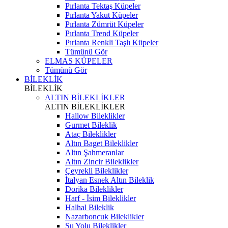
Pırlanta Tektaş Küpeler
Pırlanta Yakut Küpeler
Pırlanta Zümrüt Küpeler
Pırlanta Trend Küpeler
Pırlanta Renkli Taşlı Küpeler
Tümünü Gör
ELMAS KÜPELER
Tümünü Gör
BİLEKLİK
BİLEKLİK
ALTIN BİLEKLİKLER
ALTIN BİLEKLİKLER
Hallow Bileklikler
Gurmet Bileklik
Ataç Bileklikler
Altın Baget Bileklikler
Altın Şahmeranlar
Altın Zincir Bileklikler
Çeyrekli Bileklikler
İtalyan Esnek Altın Bileklik
Dorika Bileklikler
Harf - İsim Bileklikler
Halhal Bileklik
Nazarboncuk Bileklikler
Su Yolu Bileklikler