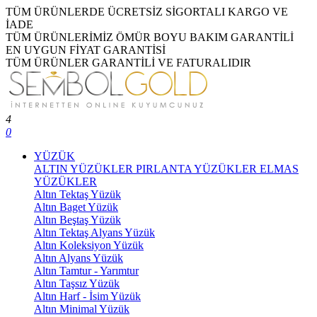
TÜM ÜRÜNLERDE ÜCRETSİZ SİGORTALI KARGO VE
İADE
TÜM ÜRÜNLERİMİZ ÖMÜR BOYU BAKIM GARANTİLİ
EN UYGUN FİYAT GARANTİSİ
TÜM ÜRÜNLER GARANTİLİ VE FATURALIDIR
4
0
YÜZÜK
ALTIN YÜZÜKLER
PIRLANTA YÜZÜKLER
ELMAS
YÜZÜKLER
Altın Tektaş Yüzük
Altın Baget Yüzük
Altın Beştaş Yüzük
Altın Tektaş Alyans Yüzük
Altın Koleksiyon Yüzük
Altın Alyans Yüzük
Altın Tamtur - Yarımtur
Altın Taşsız Yüzük
Altın Harf - İsim Yüzük
Altın Minimal Yüzük