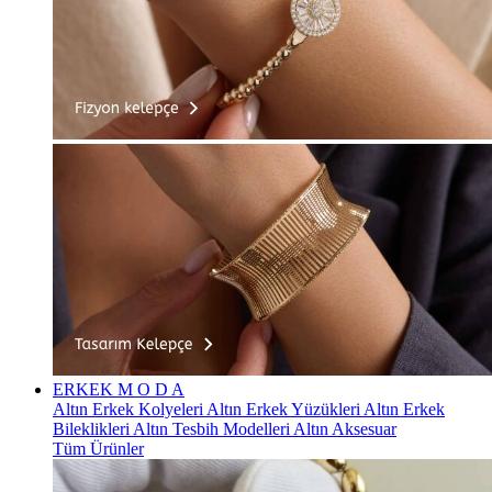
ERKEK
M O D A
Altın Erkek Kolyeleri
Altın Erkek Yüzükleri
Altın Erkek
Bileklikleri
Altın Tesbih Modelleri
Altın Aksesuar
Tüm Ürünler