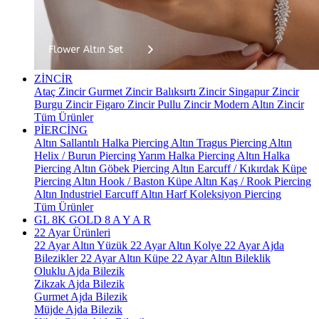
ZİNCİR
Ataç Zincir
Gurmet Zincir
Balıksırtı Zincir
Singapur Zincir
Burgu Zincir
Figaro Zincir
Pullu Zincir
Modern Altın Zincir
Tüm Ürünler
PİERCİNG
Altın Sallantılı Halka Piercing
Altın Tragus Piercing
Altın
Helix / Burun Piercing
Yarım Halka Piercing
Altın Halka
Piercing
Altın Göbek Piercing
Altın Earcuff / Kıkırdak Küpe
Piercing
Altın Hook / Baston Küpe
Altın Kaş / Rook Piercing
Altın Industriel Earcuff
Altın Harf Koleksiyon Piercing
Tüm Ürünler
GL 8K GOLD
8 A Y A R
22 Ayar Ürünleri
22 Ayar Altın Yüzük
22 Ayar Altın Kolye
22 Ayar Ajda
Bilezikler
22 Ayar Altın Küpe
22 Ayar Altın Bileklik
Oluklu Ajda Bilezik
Zikzak Ajda Bilezik
Gurmet Ajda Bilezik
Müjde Ajda Bilezik