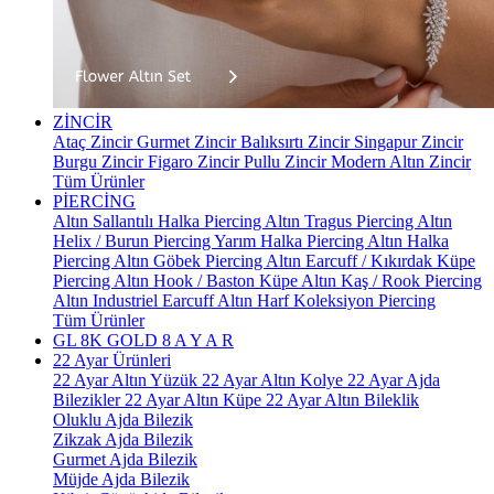
ZİNCİR
Ataç Zincir
Gurmet Zincir
Balıksırtı Zincir
Singapur Zincir
Burgu Zincir
Figaro Zincir
Pullu Zincir
Modern Altın Zincir
Tüm Ürünler
PİERCİNG
Altın Sallantılı Halka Piercing
Altın Tragus Piercing
Altın
Helix / Burun Piercing
Yarım Halka Piercing
Altın Halka
Piercing
Altın Göbek Piercing
Altın Earcuff / Kıkırdak Küpe
Piercing
Altın Hook / Baston Küpe
Altın Kaş / Rook Piercing
Altın Industriel Earcuff
Altın Harf Koleksiyon Piercing
Tüm Ürünler
GL 8K GOLD
8 A Y A R
22 Ayar Ürünleri
22 Ayar Altın Yüzük
22 Ayar Altın Kolye
22 Ayar Ajda
Bilezikler
22 Ayar Altın Küpe
22 Ayar Altın Bileklik
Oluklu Ajda Bilezik
Zikzak Ajda Bilezik
Gurmet Ajda Bilezik
Müjde Ajda Bilezik