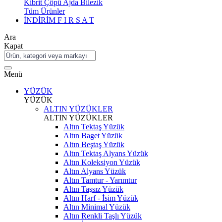
Kibrit Çöpü Ajda Bilezik
Tüm Ürünler
İNDİRİM
F I R S A T
Ara
Kapat
Menü
YÜZÜK
YÜZÜK
ALTIN YÜZÜKLER
ALTIN YÜZÜKLER
Altın Tektaş Yüzük
Altın Baget Yüzük
Altın Beştaş Yüzük
Altın Tektaş Alyans Yüzük
Altın Koleksiyon Yüzük
Altın Alyans Yüzük
Altın Tamtur - Yarımtur
Altın Taşsız Yüzük
Altın Harf - İsim Yüzük
Altın Minimal Yüzük
Altın Renkli Taşlı Yüzük