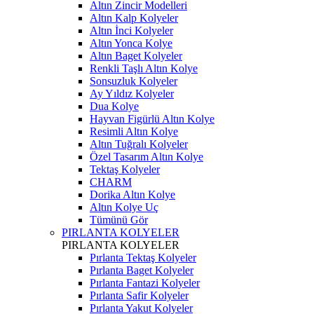
Altın Zincir Modelleri
Altın Kalp Kolyeler
Altın İnci Kolyeler
Altın Yonca Kolye
Altın Baget Kolyeler
Renkli Taşlı Altın Kolye
Sonsuzluk Kolyeler
Ay Yıldız Kolyeler
Dua Kolye
Hayvan Figürlü Altın Kolye
Resimli Altın Kolye
Altın Tuğralı Kolyeler
Özel Tasarım Altın Kolye
Tektaş Kolyeler
CHARM
Dorika Altın Kolye
Altın Kolye Uç
Tümünü Gör
PIRLANTA KOLYELER
PIRLANTA KOLYELER
Pırlanta Tektaş Kolyeler
Pırlanta Baget Kolyeler
Pırlanta Fantazi Kolyeler
Pırlanta Safir Kolyeler
Pırlanta Yakut Kolyeler