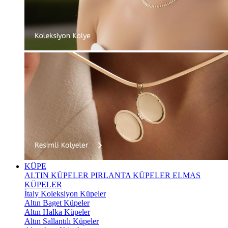
KÜPE
ALTIN KÜPELER
PIRLANTA KÜPELER
ELMAS
KÜPELER
İtaly Koleksiyon Küpeler
Altın Baget Küpeler
Altın Halka Küpeler
Altın Sallantılı Küpeler