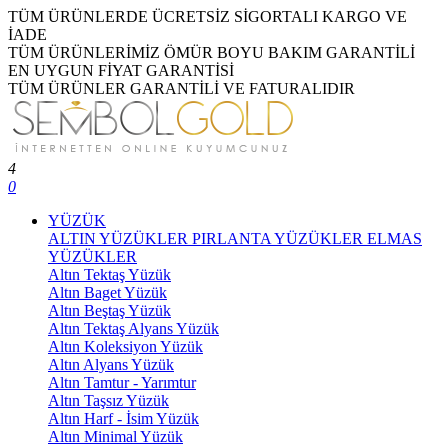
TÜM ÜRÜNLERDE ÜCRETSİZ SİGORTALI KARGO VE
İADE
TÜM ÜRÜNLERİMİZ ÖMÜR BOYU BAKIM GARANTİLİ
EN UYGUN FİYAT GARANTİSİ
TÜM ÜRÜNLER GARANTİLİ VE FATURALIDIR
4
0
YÜZÜK
ALTIN YÜZÜKLER
PIRLANTA YÜZÜKLER
ELMAS
YÜZÜKLER
Altın Tektaş Yüzük
Altın Baget Yüzük
Altın Beştaş Yüzük
Altın Tektaş Alyans Yüzük
Altın Koleksiyon Yüzük
Altın Alyans Yüzük
Altın Tamtur - Yarımtur
Altın Taşsız Yüzük
Altın Harf - İsim Yüzük
Altın Minimal Yüzük