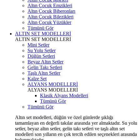
Altın Çocuk Emzikleri
Altın Çocuk Biberonları
Altın Çocuk Bilezikleri
Altın Çocuk Yüzükler
Tümünü Gör
ALTIN SET MODELLERİ
ALTIN SET MODELLERİ
Mini Setler
Su Yolu Setler
Düğün Setleri
Beyaz Altın Setler
Gelin Takı Setleri
Taşlı Altın Setler
Kalze Set
ALYANS MODELLERİ
ALYANS MODELLERİ
Klasik Alyans Modelleri
Tümünü Gör
Tümünü Gör
Altın set modelleri, düğün ve özel günlerde şıklığı
tamamlayan en değerli takılar arasında yer almaktadır. Su yolu
setler, beyaz altın setler, gelin takı setleri ve taşlı altın set
modelleri son yılların en çok tercih edilen seçenekleri arasında
bulunmaktadır.