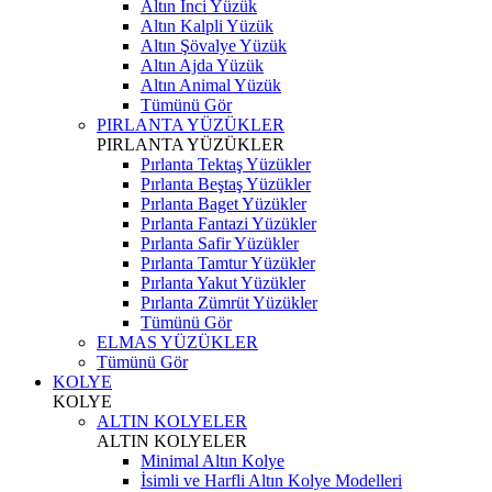
Altın İnci Yüzük
Altın Kalpli Yüzük
Altın Şövalye Yüzük
Altın Ajda Yüzük
Altın Animal Yüzük
Tümünü Gör
PIRLANTA YÜZÜKLER
PIRLANTA YÜZÜKLER
Pırlanta Tektaş Yüzükler
Pırlanta Beştaş Yüzükler
Pırlanta Baget Yüzükler
Pırlanta Fantazi Yüzükler
Pırlanta Safir Yüzükler
Pırlanta Tamtur Yüzükler
Pırlanta Yakut Yüzükler
Pırlanta Zümrüt Yüzükler
Tümünü Gör
ELMAS YÜZÜKLER
Tümünü Gör
KOLYE
KOLYE
ALTIN KOLYELER
ALTIN KOLYELER
Minimal Altın Kolye
İsimli ve Harfli Altın Kolye Modelleri