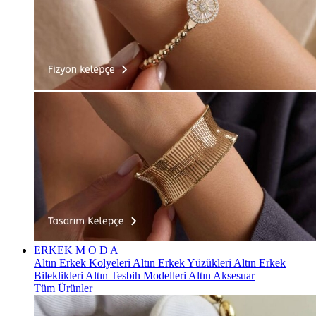
ERKEK
M O D A
Altın Erkek Kolyeleri
Altın Erkek Yüzükleri
Altın Erkek
Bileklikleri
Altın Tesbih Modelleri
Altın Aksesuar
Tüm Ürünler