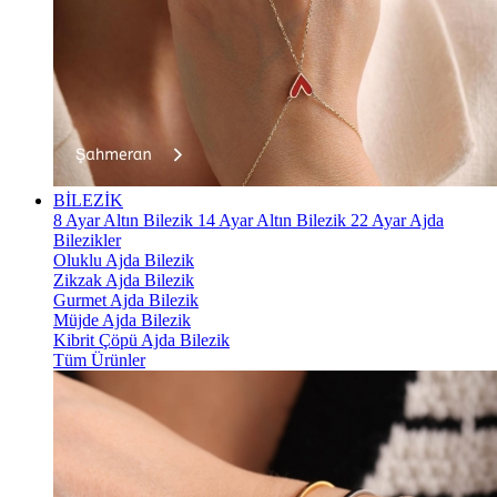
BİLEZİK
8 Ayar Altın Bilezik
14 Ayar Altın Bilezik
22 Ayar Ajda
Bilezikler
Oluklu Ajda Bilezik
Zikzak Ajda Bilezik
Gurmet Ajda Bilezik
Müjde Ajda Bilezik
Kibrit Çöpü Ajda Bilezik
Tüm Ürünler