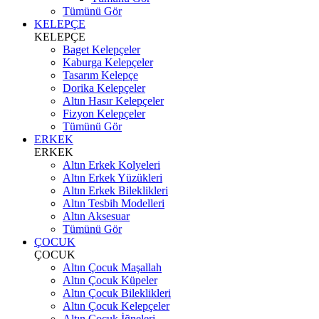
Tümünü Gör
KELEPÇE
KELEPÇE
Baget Kelepçeler
Kaburga Kelepçeler
Tasarım Kelepçe
Dorika Kelepçeler
Altın Hasır Kelepçeler
Fizyon Kelepçeler
Tümünü Gör
ERKEK
ERKEK
Altın Erkek Kolyeleri
Altın Erkek Yüzükleri
Altın Erkek Bileklikleri
Altın Tesbih Modelleri
Altın Aksesuar
Tümünü Gör
ÇOCUK
ÇOCUK
Altın Çocuk Maşallah
Altın Çocuk Küpeler
Altın Çocuk Bileklikleri
Altın Çocuk Kelepçeler
Altın Çocuk İğneleri