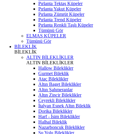
Pırlanta Tektaş Küpeler
Pırlanta Yakut Küpeler
Pırlanta Zümrüt Küpeler
Pırlanta Trend Küpeler
Pırlanta Renkli Taşlı Küpeler
Tümünü Gör
ELMAS KÜPELER
Tümünü Gör
BİLEKLİK
BİLEKLİK
ALTIN BİLEKLİKLER
ALTIN BİLEKLİKLER
Hallow Bileklikler
Gurmet Bileklik
Ataç Bileklikler
Altın Baget Bileklikler
Altın Şahmeranlar
Altın Zincir Bileklikler
Çeyrekli Bileklikler
İtalyan Esnek Altın Bileklik
Dorika Bileklikler
Harf - İsim Bileklikler
Halhal Bileklik
Nazarboncuk Bileklikler
Su Yolu Bileklikler