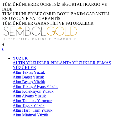
TÜM ÜRÜNLERDE ÜCRETSİZ SİGORTALI KARGO VE
İADE
TÜM ÜRÜNLERİMİZ ÖMÜR BOYU BAKIM GARANTİLİ
EN UYGUN FİYAT GARANTİSİ
TÜM ÜRÜNLER GARANTİLİ VE FATURALIDIR
4
0
YÜZÜK
ALTIN YÜZÜKLER
PIRLANTA YÜZÜKLER
ELMAS
YÜZÜKLER
Altın Tektaş Yüzük
Altın Baget Yüzük
Altın Beştaş Yüzük
Altın Tektaş Alyans Yüzük
Altın Koleksiyon Yüzük
Altın Alyans Yüzük
Altın Tamtur - Yarımtur
Altın Taşsız Yüzük
Altın Harf - İsim Yüzük
Altın Minimal Yüzük