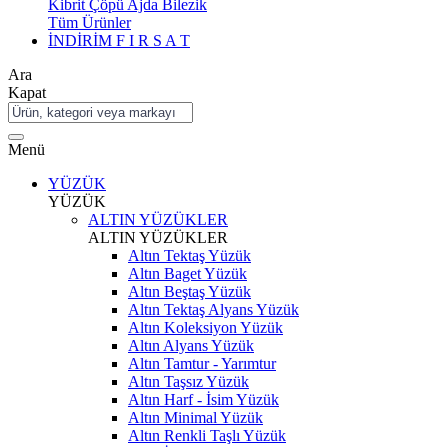
Kibrit Çöpü Ajda Bilezik
Tüm Ürünler
İNDİRİM
F I R S A T
Ara
Kapat
Menü
YÜZÜK
YÜZÜK
ALTIN YÜZÜKLER
ALTIN YÜZÜKLER
Altın Tektaş Yüzük
Altın Baget Yüzük
Altın Beştaş Yüzük
Altın Tektaş Alyans Yüzük
Altın Koleksiyon Yüzük
Altın Alyans Yüzük
Altın Tamtur - Yarımtur
Altın Taşsız Yüzük
Altın Harf - İsim Yüzük
Altın Minimal Yüzük
Altın Renkli Taşlı Yüzük