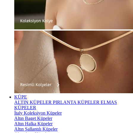
KÜPE
ALTIN KÜPELER
PIRLANTA KÜPELER
ELMAS
KÜPELER
İtaly Koleksiyon Küpeler
Altın Baget Küpeler
Altın Halka Küpeler
Altın Sallantılı Küpeler