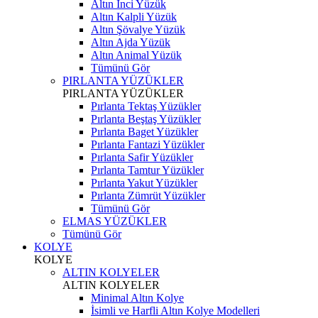
Altın İnci Yüzük
Altın Kalpli Yüzük
Altın Şövalye Yüzük
Altın Ajda Yüzük
Altın Animal Yüzük
Tümünü Gör
PIRLANTA YÜZÜKLER
PIRLANTA YÜZÜKLER
Pırlanta Tektaş Yüzükler
Pırlanta Beştaş Yüzükler
Pırlanta Baget Yüzükler
Pırlanta Fantazi Yüzükler
Pırlanta Safir Yüzükler
Pırlanta Tamtur Yüzükler
Pırlanta Yakut Yüzükler
Pırlanta Zümrüt Yüzükler
Tümünü Gör
ELMAS YÜZÜKLER
Tümünü Gör
KOLYE
KOLYE
ALTIN KOLYELER
ALTIN KOLYELER
Minimal Altın Kolye
İsimli ve Harfli Altın Kolye Modelleri