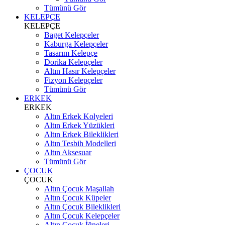
Tümünü Gör
KELEPÇE
KELEPÇE
Baget Kelepçeler
Kaburga Kelepçeler
Tasarım Kelepçe
Dorika Kelepçeler
Altın Hasır Kelepçeler
Fizyon Kelepçeler
Tümünü Gör
ERKEK
ERKEK
Altın Erkek Kolyeleri
Altın Erkek Yüzükleri
Altın Erkek Bileklikleri
Altın Tesbih Modelleri
Altın Aksesuar
Tümünü Gör
ÇOCUK
ÇOCUK
Altın Çocuk Maşallah
Altın Çocuk Küpeler
Altın Çocuk Bileklikleri
Altın Çocuk Kelepçeler
Altın Çocuk İğneleri