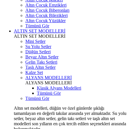
Altın Çocuk Emzikleri
Altın Çocuk Biberonları
Altın Çocuk Bilezikleri
Altın Çocuk Yüzükler
Tümünü Gör
ALTIN SET MODELLERİ
ALTIN SET MODELLERİ
Mini Setler
Su Yolu Setler
Düğün Setleri
Beyaz Altın Setler
Gelin Takı Setleri
Taşlı Altın Setler
Kalze Set
ALYANS MODELLERİ
ALYANS MODELLERİ
Klasik Alyans Modelleri
Tümünü Gör
Tümünü Gör
Altın set modelleri, düğün ve özel günlerde şıklığı
tamamlayan en değerli takılar arasında yer almaktadır. Su yolu
setler, beyaz altın setler, gelin takı setleri ve taşlı altın set
modelleri son yılların en çok tercih edilen seçenekleri arasında
bulunmaktadır.