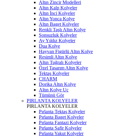
Altın Zincir Modelleri
Altın Kalp Kolyeler
Altın İnci Kolyeler
Altın Yonca Kolye
Altın Baget Kolyeler
Renkli Taşlı Altın Kolye
Sonsuzluk Kolyeler
Ay Yıldız Kolyeler
Dua Kolye
Hayvan Figürlü Altın Kolye
Resimli Altın Kolye
Altın Tuğralı Kolyeler
Özel Tasarım Altın Kolye
Tektaş Kolyeler
CHARM
Dorika Altın Kolye
Altın Kolye Uç
Tümünü Gör
PIRLANTA KOLYELER
PIRLANTA KOLYELER
Pırlanta Tektaş Kolyeler
Pırlanta Baget Kolyeler
Pırlanta Fantazi Kolyeler
Pırlanta Safir Kolyeler
Pırlanta Yakut Kolyeler