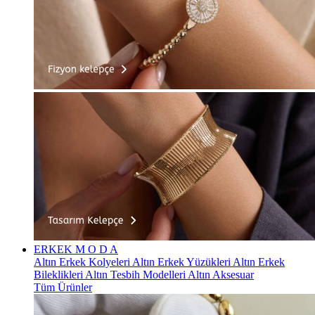
ERKEK
M O D A
Altın Erkek Kolyeleri
Altın Erkek Yüzükleri
Altın Erkek
Bileklikleri
Altın Tesbih Modelleri
Altın Aksesuar
Tüm Ürünler