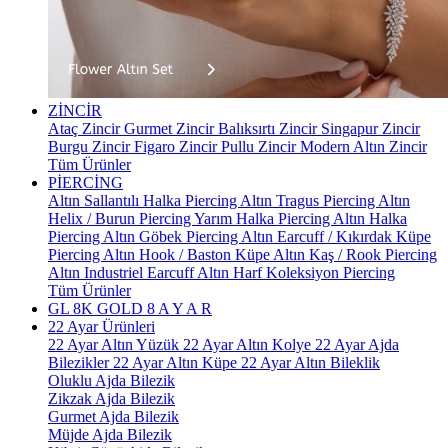
ZİNCİR
Ataç Zincir
Gurmet Zincir
Balıksırtı Zincir
Singapur Zincir
Burgu Zincir
Figaro Zincir
Pullu Zincir
Modern Altın Zincir
Tüm Ürünler
PİERCİNG
Altın Sallantılı Halka Piercing
Altın Tragus Piercing
Altın
Helix / Burun Piercing
Yarım Halka Piercing
Altın Halka
Piercing
Altın Göbek Piercing
Altın Earcuff / Kıkırdak Küpe
Piercing
Altın Hook / Baston Küpe
Altın Kaş / Rook Piercing
Altın Industriel Earcuff
Altın Harf Koleksiyon Piercing
Tüm Ürünler
GL 8K GOLD
8 A Y A R
22 Ayar Ürünleri
22 Ayar Altın Yüzük
22 Ayar Altın Kolye
22 Ayar Ajda
Bilezikler
22 Ayar Altın Küpe
22 Ayar Altın Bileklik
Oluklu Ajda Bilezik
Zikzak Ajda Bilezik
Gurmet Ajda Bilezik
Müjde Ajda Bilezik