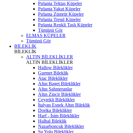
Pırlanta Tektaş Küpeler
Pırlanta Yakut Küpeler
Pırlanta Zümrüt Küpeler
Pırlanta Trend Küpeler
Pırlanta Renkli Taşlı Küpeler
Tümünü Gör
ELMAS KÜPELER
Tümünü Gör
BİLEKLİK
BİLEKLİK
ALTIN BİLEKLİKLER
ALTIN BİLEKLİKLER
Hallow Bileklikler
Gurmet Bileklik
Ataç Bileklikler
Altın Baget Bileklikler
Altın Şahmeranlar
Altın Zincir Bileklikler
Çeyrekli Bileklikler
İtalyan Esnek Altın Bileklik
Dorika Bileklikler
Harf - İsim Bileklikler
Halhal Bileklik
Nazarboncuk Bileklikler
Su Yolu Bileklikler